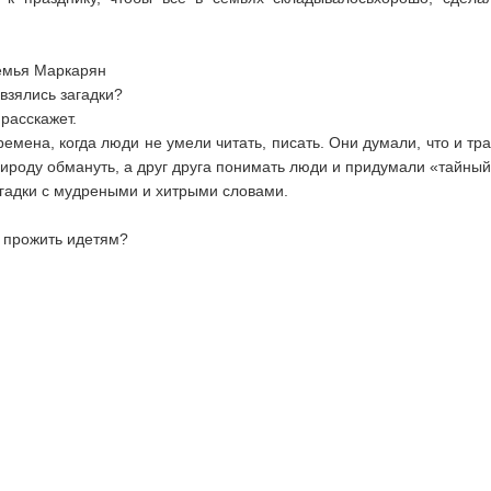
емья Маркарян
 взялись загадки?
расскажет.
ремена, когда люди не умели читать, писать. Они думали, что и тра
рироду обмануть, а друг друга понимать люди и придумали «тайный
загадки с мудреными и хитрыми словами.
е прожить идетям?