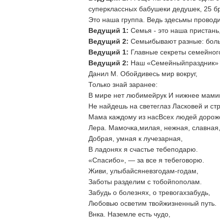
суперклассных бабушеки дедушек, 25 бр
Это наша группа. Ведь здесьмы проводи
Ведущий 1:
Семья - это наша пристань,
Ведущий 2:
Семьибывают разные: боль
Ведущий 1:
Главные секреты семейного
Ведущий 2:
Наш «Семейныйпраздник» 
Данил М. Обойдивесь мир вокруг,
Только знай заранее:
В мире нет любимейрук И нижнее мами
Не найдешь на светеглаз Ласковей и ст
Мама каждому из насВсех людей дорож
Лера. Мамочка,милая, нежная, славная
Добрая, умная к лучезарная,
В ладонях я счастье тебеподарю.
«Спасибо», — за все я тебеговорю.
Живи, улыбайсяневзгодам-годам,
Заботы разделим с тобойпополам.
Забудь о болезнях, о тревогахзабудь,
Любовью осветим твойжизненный путь.
Внка. Наземле есть чудо,