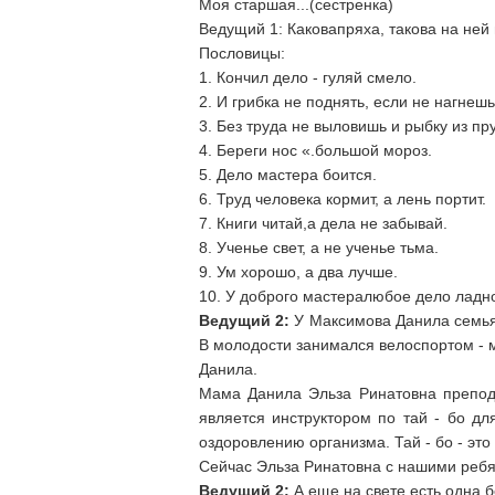
Моя старшая...(сестренка)
Ведущий 1: Каковапряха, такова на ней 
Пословицы:
1. Кончил дело - гуляй смело.
2. И грибка не поднять, если не нагнешь
3. Без труда не выловишь и рыбку из пр
4. Береги нос «.большой мороз.
5. Дело мастера боится.
6. Труд человека кормит, а лень портит.
7. Книги читай,а дела не забывай.
8. Ученье свет, а не ученье тьма.
9. Ум хорошо, а два лучше.
10. У доброго мастералюбое дело ладно 
Ведущий 2:
У Максимова Данила семья 
В молодости занимался велоспортом - м
Данила.
Мама Данила Эльза Ринатовна препод
является инструктором по тай - бо д
оздоровлению организма. Тай - бо - это
Сейчас Эльза Ринатовна с нашими ребя
Ведущий 2:
А еще на свете есть одна б