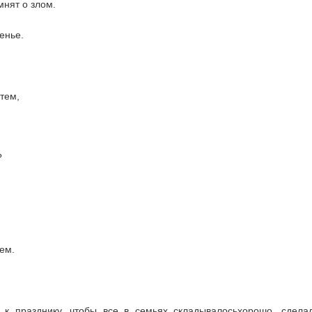
мнят о злом.
енье.
тем,
?
ем.
к празднику, чтобы все в семьях складывалосьхорошо, сдела