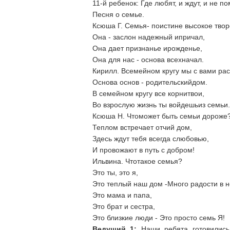
11-й ребенок: Где любят, и ждут, и не по
Песня о семье.
Ксюша Г. Семья- поистине высокое твор
Она - заслон надежный ипричал,
Она дает признанье ирожденье,
Она для нас - основа всехначал.
Кирилл. Всемейном кругу мы с вами рас
Основа основ - родительскийдом.
В семейном кругу все корнитвои,
Во взрослую жизнь ты войдешьиз семьи.
Ксюша Н. Чтоможет быть семьи дороже
Теплом встречает отчий дом,
Здесь ждут тебя всегда слюбовью,
И провожают в путь с добром!
Ильвина. Чтотакое семья?
Это ты, это я,
Это теплый наш дом -Много радости в н
Это мама и папа,
Это брат и сестра,
Это близкие люди - Это просто семь Я!
Ведущий 1:
Наши ребята готовились 