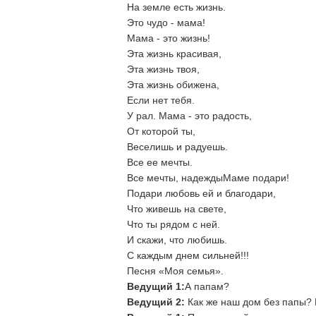
На земле есть жизнь.
Это чудо - мама!
Мама - это жизнь!
Эта жизнь красивая,
Эта жизнь твоя,
Эта жизнь обижена,
Если нет тебя.
У рал. Мама - это радость,
От которой ты,
Веселишь и радуешь.
Все ее мечты.
Все мечты, надеждыМаме подари!
Подари любовь ей и благодари,
Что живешь на свете,
Что ты рядом с ней.
И скажи, что любишь.
С каждым днем сильней!!!
Песня «Моя семья».
Ведущий 1:
А папам?
Ведущий 2:
Как же наш дом без папы? 