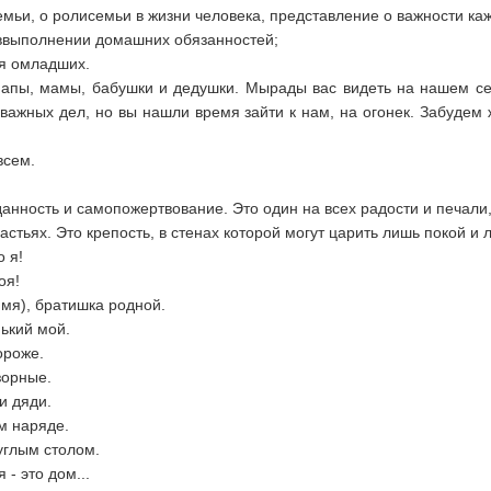
мьи, о ролисемьи в жизни человека, представление о важности каж
 ввыполнении домашних обязанностей;
ся омладших.
папы, мамы, бабушки и дедушки. Мырады вас видеть на нашем се
о важных дел, но вы нашли время зайти к нам, на огонек. Забуде
всем.
данность и самопожертвование. Это один на всех радости и печали,
астьях. Это крепость, в стенах которой могут царить лишь покой и 
о я!
оя!
имя), братишка родной.
нький мой.
ороже.
зорные.
и дяди.
ом наряде.
руглым столом.
 - это дом...