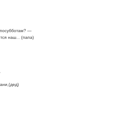
ь посубботам? —
тся наш... (папа)
,
ани,(дед)