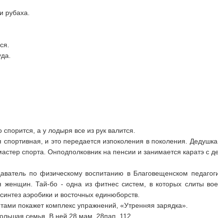
и рубаха.
ся.
уда.
спорится, а у лодыря все из рук валится.
спортивная, и это передается изпоколения в поколения. Дедушка
астер спорта. Онподполковник на пенсии и занимается каратэ с де
аватель по физическому воспитанию в Благовещенском педагоги
ля женщин. Тай-бо - одна из фитнес систем, в которых слиты во
 синтез аэробики и восточных единюборств.
тами покажет комплекс упражнений, «Утренняя зарядка».
ольшая семья. В ней 28 мам, 28пап, 112