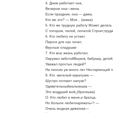
4. Днем работает она,
Вечером она—жена.
Если праздник, она — дама,
Кто же это? — Моя... (мама)
5. Кто же трудную работу Может делат
С топором, пилой, лопатой Строит,труди
6. Кто любить не устает,
Пироги для нас печет,
Вкусные оладушки
7. Кто всю жизнь работал,
Окружал заботойВнуков, бабушку, детей
Уважал простых людей?
На пенсии уж много лет Нестареющий п
8. Кто -веселый карапузик —
Шустро ползает напузе?
Удивительныймальчишка —
Это млддший мой„(братишка)
О. Кто любит и меня,и братца,
Но болыпе любитнаряжать»? —
Очень модная девчонка—