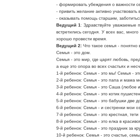
- формировать убеждения о важности се
- привить желание активно участвовать
- оказывать помощь старшим, заботить
Ведущий 1
: Здравствуйте уважаемые 
встретились сегодня. У всех вас, мног
хорошо провести время.
Ведущий 2:
Что такое семья - понятно 
Семья - это дом.
Семья - это мир, где царят любовь, пре
а еще это опора во всех счастьях и несч
1-й ребенок: Семья - это мы! Семья - эт
2-й ребенок: Семья - это папа и мама м
3-й ребенок: Семья - это Саша (любое 
4-й ребенок: Семья - это котик пушисте
5-й ребенок: Семья - это бабушки две д
6-й ребенок: Семья - и сестренки мои о
7-й ребенок: Семья - это крестная, тети 
8-й ребенок: Семья - это елка в красив
9-й ребенок: Семья - это праздник за к
10-й ребенок: Семья - это счастье, семья