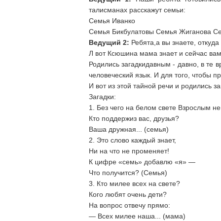
талисманах расскажут семьи:
Семья Иванко
Семья Бикбулатовы Семья Жиганова С
Ведущий 2:
Ребята,а вы знаете, откуда
Л вот Ксюшина мама знает и сейчас вам
Родились загадкидавным - давно, в те в
человеческий язык. И для того, чтобы п
И вот из этой тайной речи и родились 
Загадки:
1. Без чего на белом свете Взрослым н
Кто поддержиз вас, друзья?
Ваша дружная... (семья)
2. Это слово каждый знает,
Ни на что не променяет!
К цифре «семь» добавлю «я» —
Что получится? (Семья)
3. Кто милее всех на свете?
Кого любят очень дети?
На вопрос отвечу прямо:
— Всех милее наша... (мама)