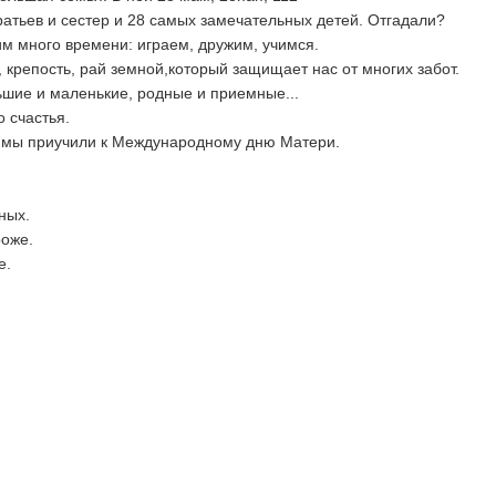
атьев и сестер и 28 самых замечательных детей. Отгадали?
м много времени: играем, дружим, учимся.
 крепость, рай земной,который защищает нас от многих забот.
шие и маленькие, родные и приемные...
 счастья.
мы приучили к Международному дню Матери.
ных.
роже.
е.
,