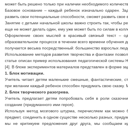
может быть решено только при наличии необходимого количеств
Базовое основание – каждый ребенок изначально одарен. Зад
развить свои потенциальные способности, сможет развить свое 
Занятие с детьми начальной школы важно строить так, чтобы ре
еще не может делать один, ему уже может быть по силам в колл
Оформление своих мыслей в красивый связный текст – од
образовательном процессе в течении всего времени обучения д
получается весьма посредственный: большинство взрослых люде
Использование методов развития творчества и фантазии позвол
статье описан пример использования педагогической системы Н
[4]. В блоке экспериментов материалов представлен в форме зад
1.
Блок мотивации.
Учитель читает детям маленькие смешные, фантастические, ст
при желании каждый ребенок способен придумать свою сказку. М
2.
Блок творческого разогрева.
Учитель предлагает детям попробовать себя в роли сказочни
создание (придуманного ими героя).
Используя метод мозгового штурма, перечисляем как можно 
предмет, соединить в одном существе несколько разных, придум
мы не критикуем предложения друг друга, мы сообщаем ид