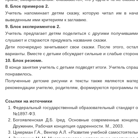
8.
Блок примеров 2.
Учитель напоминает детям сказку, которую читал им в нач
выведенным ими критериям к заглавию.
9.
Блок экспериментов 2.
Учитель предлагает детям поделиться с другими получившимис
слушают и стараются придумать название сказки.
Дети поочередно зачитывают свои сказки. После этого, ост
варианты. Вместе с детьми обсуждает сильные и слабые сторон
10.
Блок резюме.
В конце занятия учитель с детьми подводят итоги. Учитель спраш
понравилось.
Полученные детские рисунки и тексты также являются мате
рекомендации учителю, родителям, формируются программы пс
Ссылки на источники
Федеральный государственный образовательный стандарт ос
№1897-ФЗ.
Богоявленская Д.Б. /ред. Основные современные концепц
Дружинин, Рабочая концепция одаренности. М., 2003.
Цукерман Г.А., Венгер А.Л. «Развитие учебной самостоятель