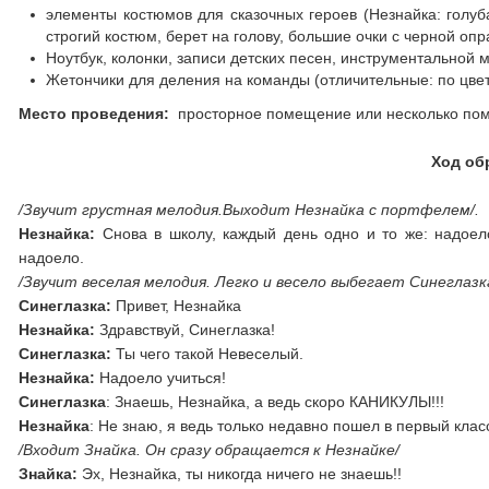
элементы костюмов для сказочных героев (Незнайка: голуб
строгий костюм, берет на голову, большие очки с черной опр
Ноутбук, колонки, записи детских песен, инструментальной 
Жетончики для деления на команды (отличительные: по цвет
Место проведения:
просторное помещение или несколько по
Ход об
/Звучит грустная мелодия.Выходит Незнайка с портфелем/.
Незнайка:
Снова в школу, каждый день одно и то же: надоело 
надоело.
/Звучит веселая мелодия. Легко и весело выбегает Синеглазк
Синеглазка:
Привет, Незнайка
Незнайка:
Здравствуй, Синеглазка!
Синеглазка:
Ты чего такой Невеселый.
Незнайка:
Надоело учиться!
Синеглазка
: Знаешь, Незнайка, а ведь скоро КАНИКУЛЫ!!!
Незнайка
: Не знаю, я ведь только недавно пошел в первый клас
/Входит Знайка. Он сразу обращается к Незнайке/
Знайка:
Эх, Незнайка, ты никогда ничего не знаешь!!