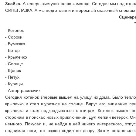
Знайка:
А теперь выступит наша команда. Сегодня мы подготови
СИНЕГЛАЗКА: А мы подготовили интересный сказочный спектакл
Сценари
- Котенок
- Сороки
- Бумажка
- Ветер
- Крылечко
- Солнце
- Щенок
- Петух
- Курицы
- Автор-расказчик
Сегодня котенок впервые вышел на улицу из дома. Было теплое
крылечко и стал щуриться на солнце. Вдруг его внимание при
крылечка и стал подкрадываться к птицам. Котенок высоко п
сторонам в поисках новых приключений. Дул легкий ветерок. О
немного. Покусал и, не найдя в ней ничего интересного, отпу
поднимая ноги, тот важно ходил по двору. Затем остановилс