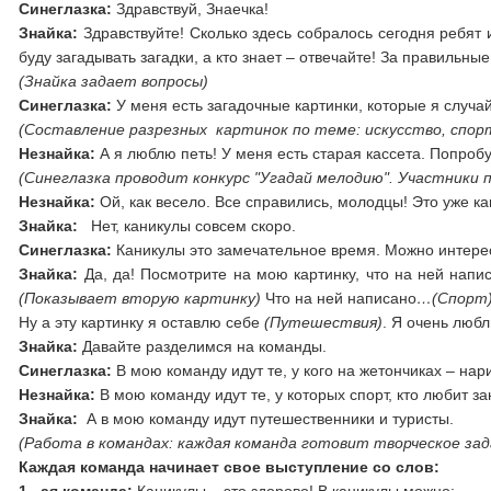
Синеглазка:
Здравствуй, Знаечка!
Знайка:
Здравствуйте! Сколько здесь собралось сегодня ребят 
буду загадывать загадки, а кто знает – отвечайте! За правильны
(Знайка задает вопросы)
Синеглазка:
У меня есть загадочные картинки, которые я случа
(Составление разрезных картинок по теме: искусство, спор
Незнайка:
А я люблю петь! У меня есть старая кассета. Попроб
(Синеглазка проводит конкурс "Угадай мелодию". Участники 
Незнайка:
Ой, как весело. Все справились, молодцы! Это уже к
Знайка:
Нет, каникулы совсем скоро.
Синеглазка:
Каникулы это замечательное время. Можно интерес
Знайка:
Да, да! Посмотрите на мою картинку, что на ней напи
(Показывает вторую картинку)
Что на ней написано
…(Спорт
Ну а эту картинку я оставлю себе
(Путешествия)
. Я очень люб
Знайка:
Давайте разделимся на команды.
Синеглазка:
В мою команду идут те, у кого на жетончиках – нари
Незнайка:
В мою команду идут те, у которых спорт, кто любит з
Знайка:
А в мою команду идут путешественники и туристы.
(Работа в командах: каждая команда готовит творческое за
Каждая команда начинает свое выступление со слов: