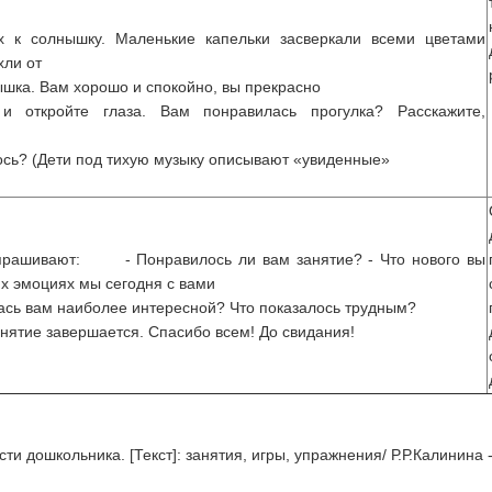
х к солнышку. Маленькие капельки засверкали всеми цветами
хли от
шка. Вам хорошо и спокойно, вы прекрасно
 и откройте глаза. Вам понравилась прогулка? Расскажите,
ось? (Дети под тихую музыку описывают «увиденные»
спрашивают: - Понравилось ли вам занятие? - Что нового вы
их эмоциях мы сегодня с вами
лась вам наиболее интересной? Что показалось трудным?
анятие завершается. Спасибо всем! До свидания!
сти дошкольника. [Текст]: занятия, игры, упражнения/ Р.Р.Калинина 