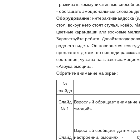
- развивать коммуникативные способнос
- обогащать эмоциональный словарь дет
Оборудование:
интерактивнаядоска (ил
стол, вокруг него стоят стулья, ковёр.
цветные карандаши или восковые мелки.
Здравствуйте ребята! Давайтепоздороваем
рада его видеть. Он повернется ксоседу
предлагает детям по очереди рассказат
состояния, чувства называютсяэмоциям
«Азбука эмоций».
Обратите внимание на экран:
№
слайда
Слайд
Взрослый обращает внимание де
№ 1
эмоций»
Взрослый сообщает детям цел
Слайд
настроении, эмоциях; · бу