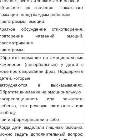
Уточняет, всем ли знакомы эти слова и
объясняет их значение. Показывает
лежащие перед каждым ребенком
пиктограммы эмоций.
Краткое обсуждение стихотворения,
повторение названий эмоций,
рассматривание
пиктограмм.
Обратите внимание на эмоциональные
изменения (невербальные) у детей в
ходе проговаривания фраз. Поддержите
детей, которые
затрудняются в высказываниях.
Обратите внимание на эмоциональную
раскрепощенность или зажатость
ребенка, его речевую активность или
свободу
при информировании о себе.
Когда дети выделили лишнюю эмоцию,
можно задать дополнительный вопрос: