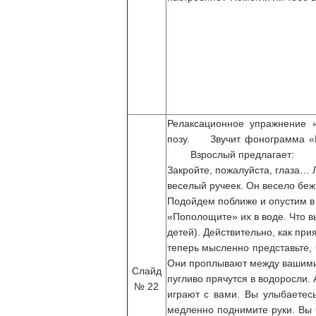
Релаксационное упражнение 
позу. Звучит фонограмма «Во
Взрослый предлагает: Ребя
Закройте, пожалуйста, глаза… 
веселый ручеек. Он весело бежи
Подойдем поближе и опустим в н
«Пополощите» их в воде. Что в
детей). Действительно, как при
теперь мысленно представьте, 
Они проплывают между вашими
Слайд
пугливо прячутся в водоросли
№ 22
играют с вами. Вы улыбаетесь
медленно поднимите руки. Вы ч