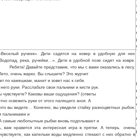
«Веселый ручеек». Дети садятся на ковер в удобную для них
допад, река, ручейки…». Дети в удобной позе сидят на ковре.
та! Давайте представим, что мы с вами оказались в лесу.
Лето, очень жарко. Вы слышите? Это журчит
т по камешкам, манит и зовет нас к себе.
его руки. Расслабьте свои пальчики и кисти рук.
ы чувствуете? Каковы ваши ощущения? (ответы
ятно освежить руки от этого палящего зноя. А
что вы видите… Конечно, вы увидели стайку разноцветных рыбок.
 пальчиками и
. А самые любопытные рыбки вновь подплывают и
, вам нравится эта интересная игра в прятки. А теперь очень
увствуете, как капельки воды медленно стекают с них обратно в