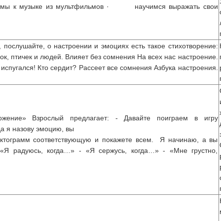
раммы к музыке из мультфильмов · научимся выражать свои
, послушайте, о настроении и эмоциях есть такое стихотворение:
ок, птичек и людей. Влияет без сомнения На всех нас настроение.
о испугался! Кто сердит? Рассеет все сомнения Азбука настроения.
ожение» Взрослый предлагает: - Давайте поиграем в игру
а я назову эмоцию, вы
иктограмм соответствующую и покажете всем. Я начинаю, а вы
 «Я радуюсь, когда…» - «Я сержусь, когда…» - «Мне грустно,