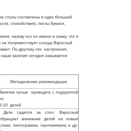
кие столы составлены в один большой
ости, спокойствия), листы бумаги,
еня, назову его по имени и скажу, что я
ас не поприветствует соседа.Взрослый
ывает: По-другому эти настроения,
 наше занятие сегодня называется
Методические рекомендации
Занятие лучше проводить с подгруппой
из
8-10 детей.
Дети садятся за стол. Взрослый
обращает внимание детей на новые
слова: пиктограмма, пантомимика и др.