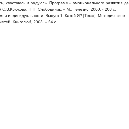
юсь, хвастаюсь и радуюсь. Программы эмоционального развития д
/ С.В.Крюкова, Н.П. Слободяник. – М.: Генезис, 2000. - 208 с.
я и индивидуальности. Выпуск 1. Какой Я? [Текст]: Методическое
метей; Книголюб, 2003. – 64 с.