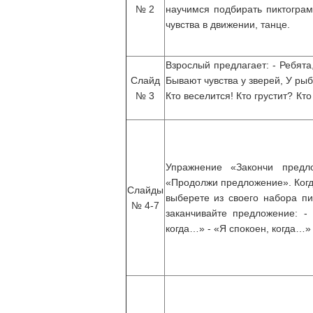
№ 2
научимся подбирать пиктог
чувства в движении, танце.
Взрослый предлагает: - Ребята
Слайд
Бывают чувства у зверей, У рыб
№ 3
Кто веселится! Кто грустит? Кт
Упражнение «Закончи предл
«Продолжи предложение». Когд
Слайды
выберете из своего набора п
№ 4-7
заканчивайте предложение: -
когда…» - «Я спокоен, когда…»