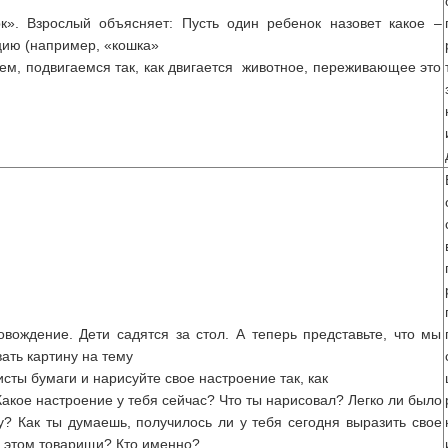
к». Взрослый объясняет: Пусть один ребенок назовет какое –
цию (например, «кошка»
уем, подвигаемся так, как двигается животное, переживающее это
вождение. Дети садятся за стол. А теперь представьте, что мы
ать картину на тему
сты бумаги и нарисуйте свое настроение так, как
Какое настроение у тебя сейчас? Что ты нарисовал? Легко ли было
у? Как ты думаешь, получилось ли у тебя сегодня выразить свое
 в этом товарищи? Кто именно?