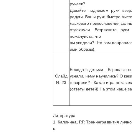
ручеек?
Давайте поднимем руки ввер
радуги. Ваши руки быстро высо
ласкового прикосновения солны
отдохнули. Встряхните руки
пожалуйста, что
вы увидели? Что вам понравил
ими образы).
Беседа с детьми. Взрослые 
Слайд
узнали, чему научились? О как
№ 23
говорили? - Какая игра показа
(ответы детей) На этом наше з
Литература
1. Калинина, Р.Р. Тренингразвития лично
с.