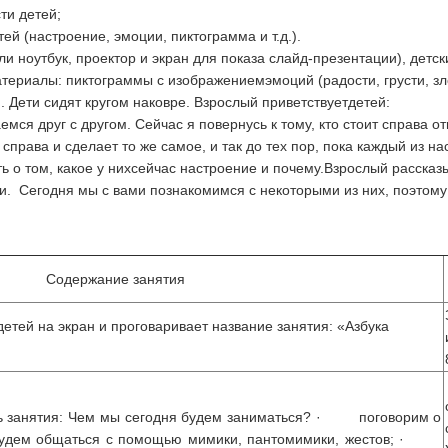
ти детей;
ей (настроение, эмоции, пиктограмма и т.д.).
и ноутбук, проектор и экран для показа слайд-презентации), детс
 Материалы: пиктограммы с изображениемэмоций (радости, грусти, зл
 Дети сидят кругом наковре. Взрослый приветствуетдетей:
ся друг с другом. Сейчас я повернусь к тому, кто стоит справа отм
 справа и сделает то же самое, и так до тех пор, пока каждый из н
ь о том, какое у нихсейчас настроение и почему.Взрослый рассказ
и. Сегодня мы с вами познакомимся с некоторыми из них, поэтому
Содержание занятия
тей на экран и проговаривает название занятия: «Азбука
ь занятия: Чем мы сегодня будем заниматься? · поговорим о
дем общаться с помощью мимики, пантомимики, жестов; ·