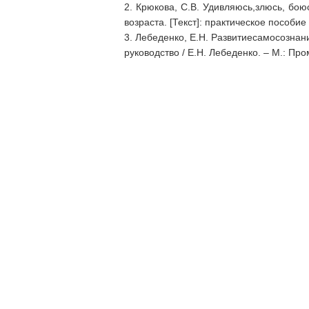
2. Крюкова, С.В. Удивляюсь,злюсь, бо
возраста. [Текст]: практическое пособие 
3. Лебеденко, Е.Н. Развитиесамосознани
руководство / Е.Н. Лебеденко. – М.: Про