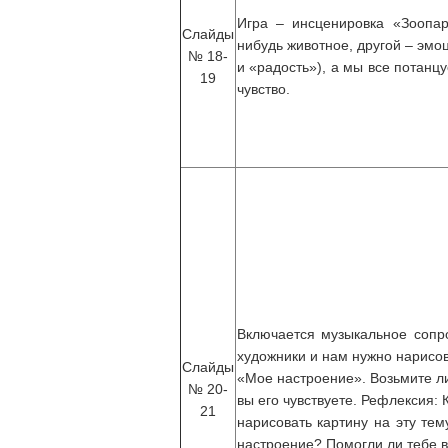
Игра – инсценировка «Зоопар
Слайды
нибудь животное, другой – эмо
№ 18-
и «радость»), а мы все потанц
19
чувство.
Включается музыкальное сопро
художники и нам нужно нарисов
Слайды
«Мое настроение». Возьмите ли
№ 20-
вы его чувствуете. Рефлексия: 
21
нарисовать картину на эту тем
настроение? Помогли ли тебе