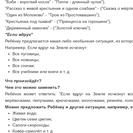
"Бэби - короткий носок" - "Пэппи - длинный чулок");
"Рассказ о живой крестьянке и одном слабаке" - ("Сказка о мёрт
"Один из Молоково" - "Трое из Простоквашино");
"Крестьянка под тыквой" - ("Принцесса на горошине");
"Деревянный замочек" - ("Золотой ключик");
"Если вдруг"
Ребёнку предлагается какая-либо необычная ситуация, из которо
Например, Если вдруг на Земле исчезнут:
Все пуговицы;
Все ножницы;
Все спички;
Все учебники или книги и т. д.
Что произойдёт?
Чем это можно заменить?
Ребёнок может ответить: "Если вдруг на Земле исчезнут вс
верёвочками, липучками, крючочками, кнопочками, ремнём, поясо
Можно предложить Ребёнку и другие ситуации, например, е
Живая вода;
Цветик-семи цветик;
Сапоги-скороходы;
Ковёр-самолёт и т. д.