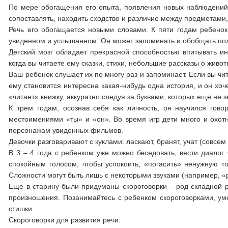
По мере обогащения его опыта, появления новых наблюдений 
сопоставлять, находить сходство и различие между предметами,
Речь его обогащается новыми словами. К пяти годам ребенок
увиденном и услышанном. Он может запоминать и обобщать п
Детский мозг обладает прекрасной способностью впитывать и
когда вы читаете ему сказки, стихи, небольшие рассказы о животн
Ваш ребенок слушает их по многу раз и запоминает. Если вы ч
ему становится интересна какая-нибудь одна история, и он хо
«читает» книжку, аккуратно следуя за буквами, которых еще не з
К трем годам, осознав себя как личность, он научился гово
местоимениями «ты» и «он». Во время игр дети много и охот
персонажам увиденных фильмов.
Девочки разговаривают с куклами: ласкают, бранят, учат (совсе
В 3 – 4 года с ребенком уже можно беседовать, вести диалог.
спокойным голосом, чтобы успокоить, «погасить» ненужную т
Сложности могут быть лишь с некоторыми звуками (например, «р
Еще в старину были придуманы скороговорки – род складной ре
произношения. Позанимайтесь с ребенком скороговорками, уме
стишки.
Скороговорки для развития речи: