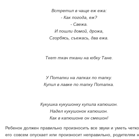
Встретил в чаще еж ежа:
- Как погода, еж?
- Свежа.
И пошли домой, дрожа,
Сгорбясь, съежась, два ежа.
Ткет ткач ткани на юбку Тане.
У Потапки на лапках по тапку.
Купил в лавке по тапку Потапка.
Кукушка кукушонку купила капюшон.
Надел кукушонок капюшон.
Как в капюшоне он смешон!
Ребенок должен правильно произносить все звуки и уметь четко
его совсем опускает или произносит неправильно, родителям н