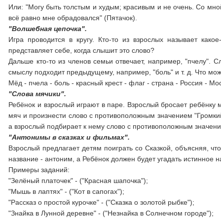
Или: "Могу быть толстым и худым; красивым и не очень. Со мно
всё равно мне обрадовался" (Пятачок).
"Волшебная цепочка".
Игра проводится в кругу. Кто-то из взрослых называет какое
представляет себе, когда слышит это слово?
Дальше кто-то из членов семьи отвечает, например, "пчелу". 
смыслу подходит предыдущему, например, "боль" и т. д. Что мо
Мёд - пчела - боль - красный крест - флаг - страна - Россия - Мо
"Слова мячики".
Ребёнок и взрослый играют в паре. Взрослый бросает ребёнку 
мяч и произнести слово с противоположным значением "Громкий
а взрослый подбирает к нему слово с противоположным значен
"Антонимы в сказках и фильмах".
Взрослый предлагает детям поиграть со Сказкой, объясняя, что
название - антоним, а Ребёнок должен будет угадать истинное 
Примеры заданий:
"Зелёный платочек" - ("Красная шапочка");
"Мышь в лаптях" - ("Кот в сапогах");
"Рассказ о простой курочке" - ("Сказка о золотой рыбке");
"Знайка в Лунной деревне" - ("Незнайка в Солнечном городе");