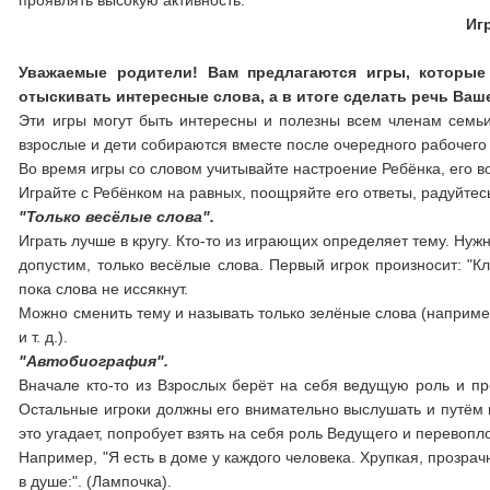
проявлять высокую активность.
Иг
Уважаемые родители! Вам предлагаются игры, которые 
отыскивать интересные слова, а в итоге сделать речь Ваше
Эти игры могут быть интересны и полезны всем членам семьи.
взрослые и дети собираются вместе после очередного рабочего
Во время игры со словом учитывайте настроение Ребёнка, его в
Играйте с Ребёнком на равных, поощряйте его ответы, радуйте
"Только весёлые слова".
Играть лучше в кругу. Кто-то из играющих определяет тему. Нуж
допустим, только весёлые слова. Первый игрок произносит: "Клоу
пока слова не иссякнут.
Можно сменить тему и называть только зелёные слова (например, 
и т. д.).
"Автобиография".
Вначале кто-то из Взрослых берёт на себя ведущую роль и пр
Остальные игроки должны его внимательно выслушать и путём н
это угадает, попробует взять на себя роль Ведущего и перевопл
Например, "Я есть в доме у каждого человека. Хрупкая, прозра
в душе:". (Лампочка).