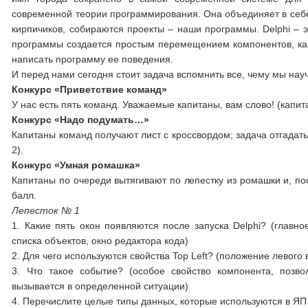
современной теории программирования. Она объединяет в себе 
кирпичиков, собираются проекты – наши программы. Delphi – э
программы создается простым перемещением компонентов, как 
написать программу ее поведения.
И перед нами сегодня стоит задача вспомнить все, чему мы нау
Конкурс «Приветствие команд»
У нас есть пять команд. Уважаемые капитаны, вам слово! (капи
Конкурс «Надо подумать…»
Капитаны команд получают лист с кроссвордом; задача отгадат
2).
Конкурс «Умная ромашка»
Капитаны по очереди вытягивают по лепестку из ромашки и, по
балл.
Лепесток № 1
1. Какие пять окон появляются после запуска Delphi? (главно
списка объектов, окно редактора кода)
2. Для чего используются свойства Top Left? (положение левого
3. Что такое событие? (особое свойство компонента, позв
вызывается в определенной ситуации)
4. Перечислите целые типы данных, которые используются в ЯП Delp