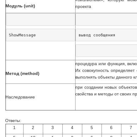
Модуль (unit)
проекта
ShowMessage
вывод сообщения
процедура или функция, вклю
Их совокупность определяет 
Метод (method)
выполнять объекты данного к
при создании новых объектов
свойства и методы от своих п
Наследование
Ответы:
1
2
3
4
5
6
7