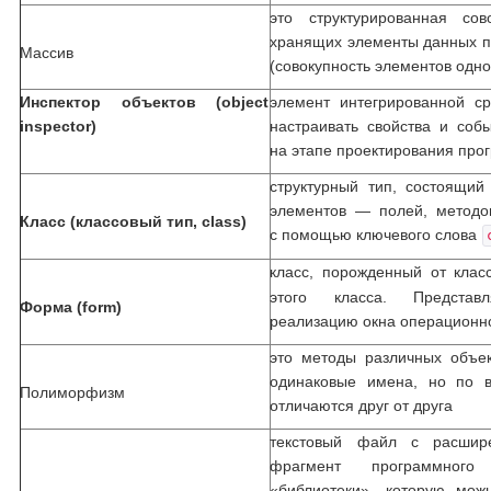
это структурированная сов
хранящих элементы данных 
Массив
(совокупность элементов одно
Инспектор объектов (object
элемент интегрированной с
inspector)
настраивать свойства и со
на этапе проектирования про
структурный тип, состоящий
элементов — полей, методо
Класс (классовый тип, class)
с помощью ключевого слова
класс, порожденный от кла
этого класса. Представ
Форма (form)
реализацию окна операционн
это методы различных объек
одинаковые имена, но по 
Полиморфизм
отличаются друг от друга
текстовый файл с расшир
фрагмент программног
«библиотеки», которую мо