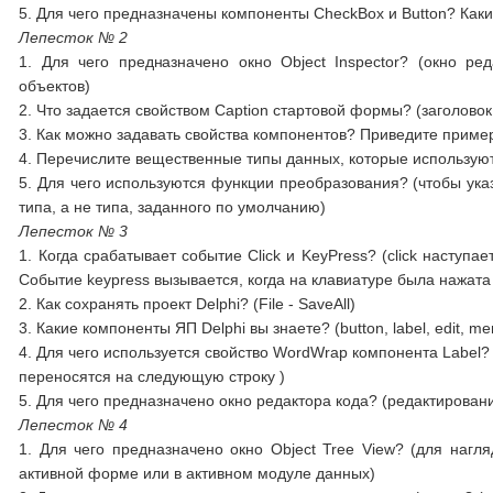
5. Для чего предназначены компоненты CheckBox и Button? Как
Лепесток № 2
1. Для чего предназначено окно Object Inspector? (окно ре
объектов)
2. Что задается свойством Caption стартовой формы? (заголово
3. Как можно задавать свойства компонентов? Приведите приме
4. Перечислите вещественные типы данных, которые используются
5. Для чего используются функции преобразования? (чтобы ука
типа, а не типа, заданного по умолчанию)
Лепесток № 3
1. Когда срабатывает событие Click и KeyPress? (click наступа
Событие keypress вызывается, когда на клавиатуре была нажата
2. Как сохранять проект Delphi? (File - SaveAll)
3. Какие компоненты ЯП Delphi вы знаете? (button, label, edit, me
4. Для чего используется свойство WordWrap компонента Label? 
переносятся на следующую строку )
5. Для чего предназначено окно редактора кода? (редактирован
Лепесток № 4
1. Для чего предназначено окно Object Tree View? (для на
активной форме или в активном модуле данных)