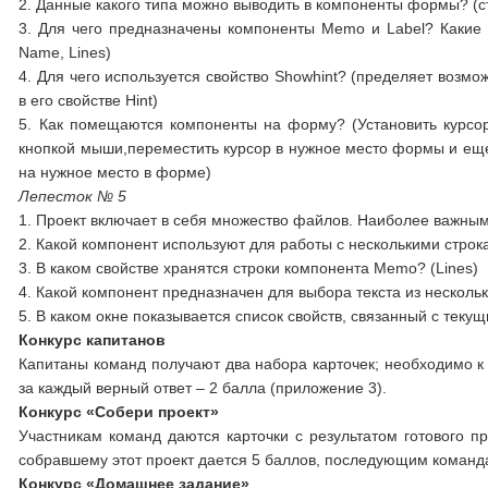
2. Данные какого типа можно выводить в компоненты формы? (ст
3. Для чего предназначены компоненты Memo и Label? Какие у
Name, Lines)
4. Для чего используется свойство Showhint? (пределяет возм
в его свойстве Hint)
5. Как помещаются компоненты на форму? (Установить курсо
кнопкой мыши,переместить курсор в нужное место формы и еще
на нужное место в форме)
Лепесток № 5
1. Проект включает в себя множество файлов. Наиболее важны
2. Какой компонент используют для работы с несколькими стро
3. В каком свойстве хранятся строки компонента Memo? (Lines)
4. Какой компонент предназначен для выбора текста из нескол
5. В каком окне показывается список свойств, связанный с те
Конкурс капитанов
Капитаны команд получают два набора карточек; необходимо к
за каждый верный ответ – 2 балла (приложение 3).
Конкурс «Собери проект»
Участникам команд даются карточки с результатом готового п
собравшему этот проект дается 5 баллов, последующим команда
Конкурс «Домашнее задание»