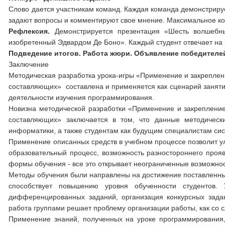
Слово дается участникам команд. Каждая команда демонстрируе
задают вопросы и комментируют свое мнение. Максимальное кол
Рефлексия.
Демонстрируется презентация «Шесть волшебн
изобретенный Эдвардом Де Боно». Каждый студент отвечает на
Подведение итогов. Работа жюри. Объявление победителей
Заключение
Методическая разработка урока-игры «Применение и закреплени
составляющих» составлена и применяется как сценарий заня
деятельности изучения программирования.
Новизна методической разработки «Применение и закрепление
составляющих» заключается в том, что данные методичес
информатики, а также студентам как будущим специалистам си
Применение описанных средств в учебном процессе позволит ул
образовательный процесс, возможность разностороннего прояв
формы обучения - все это открывает неограниченные возможнос
Методы обучения были направлены на достижение поставленных
способствует повышению уровня обученности студентов.
дифференцированных заданий, организация конкурсных задан
работа группами решает проблему организации работы, как со 
Применение знаний, полученных на уроке программирования, 