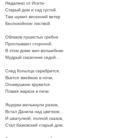
Недалеко от Исети-
Старый дом и сад густой.
Там шумит весенний ветер
Беспокойною листвой.
Облаков пушистых гребни
Проплывают стороной.
В этом доме жил волшебник-
Мудрый сказочник седой…
След Копытца серебрится,
Вьется змейкою в ночи,
Огневушкою кружится
Пламя жаркое в печи.
Ящерки мелькнули разом,
Встал Данила над цветком…
И шкатулкой, полной сказов,
Стал бажовский старый дом.