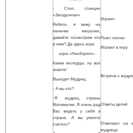
- Стоп, станция
«Загадочная»
Играют
Ребята, я вижу на
пенечке мешочек,
давайте посмотрим что
Поют песню
в нем? Да здесь игра:
Играют в игру
игра «Наоборот»
Какие молодцы, ну все
знаете!
Встреча с мудр
Выходит Мудрец
- А вы кто?
-Я мудрец страны
Ответы детей
Математик. Я очень рад
Вас видеть у себя в
стране. А вы умеете
Отвечают на 
считать?
мудреца