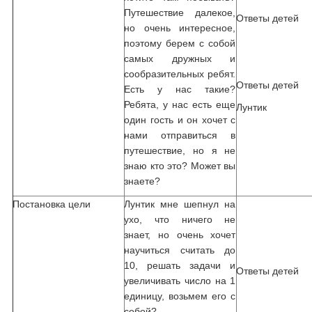
Путешествие далекое,
Ответы детей
но очень интересное,
поэтому берем с собой
самых дружных и
сообразительных ребят.
Ответы детей
Есть у нас такие?
Ребята, у нас есть еще
Лунтик
один гость и он хочет с
нами отправиться в
путешествие, но я не
знаю кто это? Может вы
знаете?
Постановка цели
Лунтик мне шепнул на
ухо, что ничего не
знает, но очень хочет
научиться считать до
10, решать задачи и
Ответы детей
увеличивать число на 1
единицу, возьмем его с
собой?