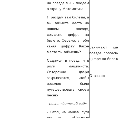
на поезде мы и поедем
в страну Математика.
Я раздам вам билеты, а
вы займете места на
нашем поезде,
согласно цифре на
билете. Сережа, у тебя
какая цифра? Какое
Занимают м
место ты займешь?
поезде согласн
цифре на билет
Садимся в поезд, я в
роли машиниста.
Осторожно двери
Отвечает
закрываются, чтобы
веселее было
путешествовать споем
песню
песня «детский сад»
- Стоп, на нашем пути
станция «Цветные