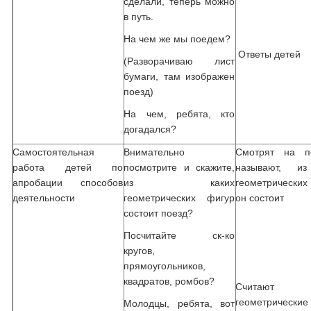
сделали, теперь можно
в путь.
На чем же мы поедем?
Ответы детей
(Разворачиваю лист
бумаги, там изображен
поезд)
На чем, ребята, кто
догадался?
Самостоятельная
Внимательно
Смотрят на п
работа детей по
посмотрите и скажите,
называют, из
апробации способов
из каких
геометрически
деятельности
геометрических фигур
он состоит
состоит поезд?
Посчитайте ск-ко
кругов,
прямоугольников,
квадратов, ромбов?
Считают
геометрические
Молодцы, ребята, вот