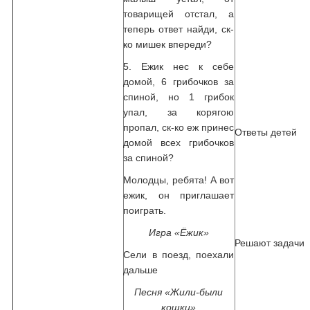
товарищей отстал, а
теперь ответ найди, ск-
ко мишек впереди?
5. Ежик нес к себе
домой, 6 грибочков за
спиной, но 1 грибок
упал, за корягою
пропал, ск-ко еж принес
Ответы детей
домой всех грибочков
за спиной?
Молодцы, ребята! А вот
ежик, он приглашает
поиграть.
Игра «Ёжик»
Решают задачи
Сели в поезд, поехали
дальше
Песня «Жили-были
кошки»