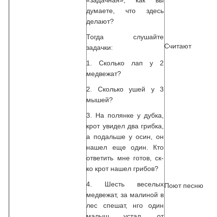
думаете, что здесь
делают?
Тогда слушайте
Считают
задачки:
1. Сколько лап у 2
медвежат?
2. Сколько ушей у 3
мышей?
3. На полянке у дубка,
крот увидел два грибка,
а подальше у осин, он
нашел еще один. Кто
ответить мне готов, ск-
ко крот нашел грибов?
4. Шесть веселых
Поют песню
медвежат, за малиной в
лес спешат, нго один
малыш устал, от