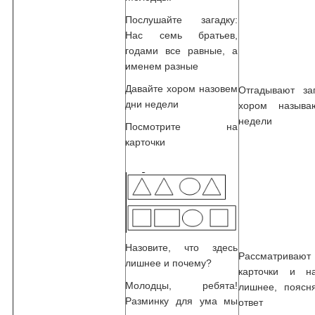
Послушайте загадку:
Нас семь братьев,
годами все равные, а
именем разные
Давайте хором назовем
Отгадывают за
дни недели
хором называ
недели
Посмотрите на
карточки
Назовите, что здесь
Рассматривают
лишнее и почему?
карточки и н
Молодцы, ребята!
лишнее, поясн
Разминку для ума мы
ответ