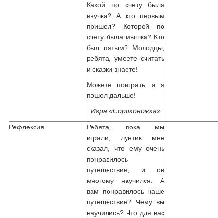
Какой по счету была
внучка? А кто первым
пришел? Которой по
счету была мышка? Кто
был пятым? Молодцы,
ребята, умеете считать
и сказки знаете!
Можете поиграть, а я
пошел дальше!
Игра «Сороконожка»
Рефлексия
Ребята, пока мы
играли, лунтик мне
сказал, что ему очень
понравилось
путешествие, и он
многому научился. А
вам понравилось наше
путешествие? Чему вы
научились? Что для вас