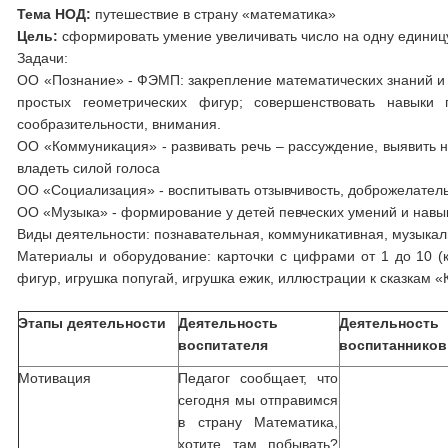
Тема НОД:
путешествие в страну «математика»
Цель:
сформировать умение увеличивать число на одну единиц
Задачи:
ОО «Познание» - ФЭМП: закрепление математических знаний и 
простых геометрических фигур; совершенствовать навыки 
сообразительности, внимания.
ОО «Коммуникация» - развивать речь – рассуждение, выявить 
владеть силой голоса
ОО «Социализация» - воспитывать отзывчивость, доброжелатель
ОО «Музыка» - формирование у детей певческих умений и навы
Виды деятельности: познавательная, коммуникативная, музыкал
Материалы и оборудование: карточки с цифрами от 1 до 10 (к
фигур, игрушка попугай, игрушка ежик, иллюстрации к сказкам «
Этапы деятельности
Деятельность
Деятельность
воспитателя
воспитанников
Мотивация
Педагог сообщает, что
сегодня мы отправимся
в страну Математика,
хотите там побывать?