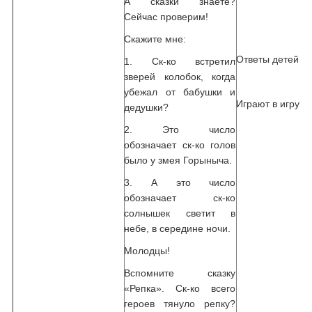
А сказки знаете?
Сейчас проверим!
Скажите мне:
Ответы детей
1. Ск-ко встретил
зверей колобок, когда
убежал от бабушки и
Играют в игру
дедушки?
2. Это число
обозначает ск-ко голов
было у змея Горыныча.
3. А это число
обозначает ск-ко
солнышек светит в
небе, в середине ночи.
Молодцы!
Вспомните сказку
«Репка». Ск-ко всего
героев тянуло репку?