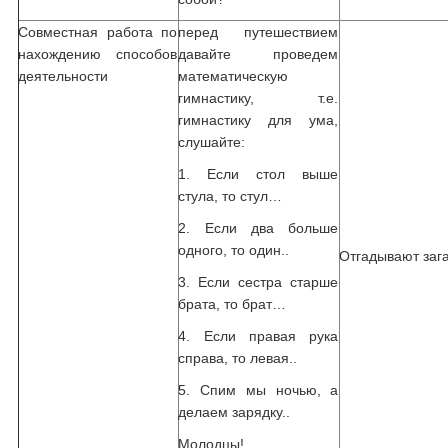
Совместная работа по
перед путешествием
нахождению способов
давайте проведем
деятельности
математическую
гимнастику, т.е.
гимнастику для ума,
слушайте:
1. Если стол выше
стула, то стул…
2. Если два больше
одного, то один..
Отгадывают заг
3. Если сестра старше
брата, то брат…
4. Если правая рука
справа, то левая..
5. Спим мы ночью, а
делаем зарядку..
Молодцы!