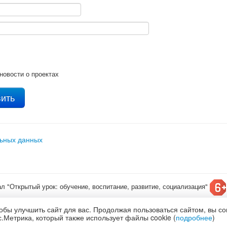
новости о проектах
льных данных
ал "Открытый урок: обучение, воспитание, развитие, социализация"
т конкурсы для детей
обы улучшить сайт для вас. Продолжая пользоваться сайтом, вы с
олитика обработки и защиты персональных данных
.Метрика, который также использует файлы cookie (
подробнее
)
по
лицензии Creative Commons С указанием авторства 4.0 Всемирная
.