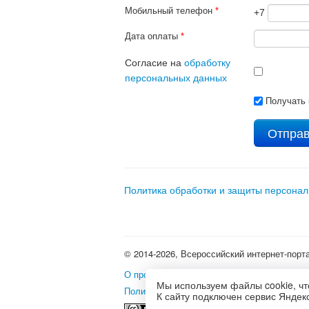
Мобильный телефон
*
+7
Дата оплаты
*
Согласие на
обработку
персональных данных
Получать 
Политика обработки и защиты персона
© 2014-2026, Всероссийский интернет-порт
О проекте
•
Школьные олимпиады и интерне
Мы используем файлы cookie, чт
Политика использования файлов cookie
•
П
К сайту подключен сервис Яндекс
Это произведение доступно 