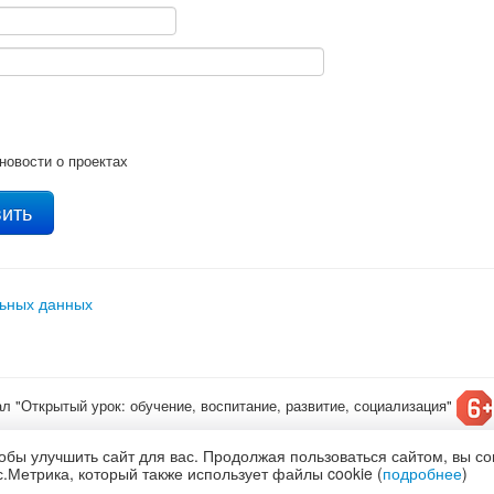
новости о проектах
льных данных
ал "Открытый урок: обучение, воспитание, развитие, социализация"
т конкурсы для детей
обы улучшить сайт для вас. Продолжая пользоваться сайтом, вы с
олитика обработки и защиты персональных данных
.Метрика, который также использует файлы cookie (
подробнее
)
по
лицензии Creative Commons С указанием авторства 4.0 Всемирная
.