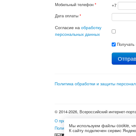
Мобильный телефон
*
+7
Дата оплаты
*
Согласие на
обработку
персональных данных
Получать 
Политика обработки и защиты персона
© 2014-2026, Всероссийский интернет-порт
О проекте
•
Школьные олимпиады и интерне
Мы используем файлы cookie, чт
Политика использования файлов cookie
•
П
К сайту подключен сервис Яндекс
Это произведение доступно 