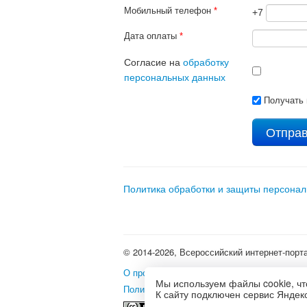
Мобильный телефон
*
+7
Дата оплаты
*
Согласие на
обработку
персональных данных
Получать 
Политика обработки и защиты персона
© 2014-2026, Всероссийский интернет-порт
О проекте
•
Школьные олимпиады и интерне
Мы используем файлы cookie, чт
Политика использования файлов cookie
•
П
К сайту подключен сервис Яндекс
Это произведение доступно 