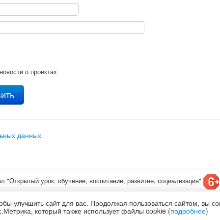
новости о проектах
льных данных
ал "Открытый урок: обучение, воспитание, развитие, социализация"
т конкурсы для детей
обы улучшить сайт для вас. Продолжая пользоваться сайтом, вы с
олитика обработки и защиты персональных данных
.Метрика, который также использует файлы cookie (
подробнее
)
по
лицензии Creative Commons С указанием авторства 4.0 Всемирная
.