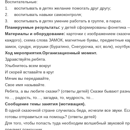
Воспитательные:
1. воспитывать в детях желание помогать друг другу;
2. воспитывать навыки самоконтроля;
3. воспитывать в детях умение работать в группе, в парах.
Планируемые результаты:
у детей сформированы фонетика –
Материалы и оборудование:
карточки с изображением сказочн
каждого), схема слова ЗАМОК, магнитные буквы, предметные карти
замок, сундук, игрушки (Буратино, Снегурочка, кот, волк), ноутбу
Ход мероприятия.
Организационный момент.
Здравствуйте,ребята.
Улыбнитесь всем вокруг
И скорей вставайте в круг
Мячик вы передавайте,
Свое имя называйте.
Ребята, а вы любите сказки? (ответы детей) Сказки бывают разны
то…, радость, то…, загадка, то, мудрость, то...
Сообщение темы занятия (мотивация).
В одной сказочной стране случилась беда, исчезли все звуки. Е
готовы отправиться на помощь? (ответы детей)
Для того, чтобы попасть туда необходим волшебный звуковой пре
предмет помощник.