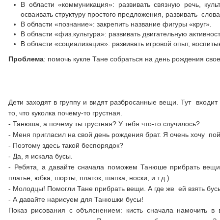
В области «коммуникация»: развивать связную речь, кул
осваивать структуру простого предложения, развивать слова
В области «познание»: закрепить название фигуры «круг».
В области «физ.культура»: развивать двигательную активнос
В области «социализация»: развивать игровой опыт, воспит
Проблема
: помочь кукле Тане собраться на день рождения свое
Дети заходят в группу и видят разбросанные вещи. Тут входит
то, что куколка почему-то грустная.
- Танюша, а почему ты грустная? У тебя что-то случилось?
- Меня пригласил на свой день рождения брат. Я очень хочу пой
- Поэтому здесь такой беспорядок?
- Да, я искала бусы.
- Ребята, а давайте сначала поможем Танюше прибрать вещи.
платье, юбка, шорты, платок, шапка, носки, и т.д.)
- Молодцы! Помогли Тане прибрать вещи. А где же ей взять бусы
- А давайте нарисуем для Танюшки бусы!
Показ рисования с объяснением: кисть сначала намочить в 