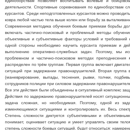
единоборствам позволяет воспитывать волевые и бойцовс
деятельности. Спортивные соревнования по единоборствам сле
курсантов. Среди неподготовленных курсантов можно проводит
ковра любой частью тела выше колен или борьбу за выталкиван
Современная методика обучения боевым приемам борьбы дол
включать частично-поисковый и проблемный методы обучени
объективные и субъективные факторы условий и требований 
одной стороны необходимо научить курсанта приемам и дей
выполнению оперативно-служебных задач. Поэтому, мы ис
проблемном и частично-поисковом методах преподнесения
распределен по трём группам. Первая группа включает двигат
ситуаций при задержании правонарушителей. Вторая группа
(маневрирование, выпады, теснения, рывки, толчки, подби
сотрудников полиции при силовом задержании правонарушителей
Все эти действия были объединены в ситуативный комплекс защ
Действия по задержанию правонарушителей носят ситуационный
задача сложная, но необходимая. Поэтому, одной из зад
изменяющимися ситуациями и контролировать их. Весь спектр
Степень сложности диктуется субъективными и объективным
понимает, оценивает ситуацию и умеет управлять своим тел
степень сложности боевых ситуаций, будут относиться: намерен