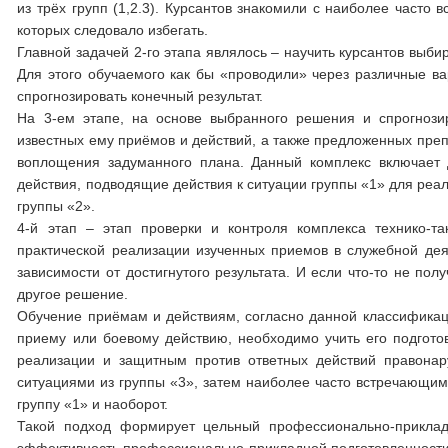
из трёх групп (1,2.3). Курсантов знакомили с наиболее част
которых следовало избегать.
Главной задачей 2-го этапа являлось – научить курсантов выб
Для этого обучаемого как бы «проводили» через различные в
спрогнозировать конечный результат.
На 3-ем этапе, на основе выбранного решения и спрогнози
известных ему приёмов и действий, а также предложенных преп
воплощения задуманного плана. Данный комплекс включает д
действия, подводящие действия к ситуации группы «1» для реа
группы «2».
4-й этап – этап проверки и контроля комплекса технико-т
практической реализации изученных приемов в служебной дея
зависимости от достигнутого результата. И если что-то не по
другое решение.
Обучение приёмам и действиям, согласно данной классификаци
приему или боевому действию, необходимо учить его подгот
реализации и защитным против ответных действий правонар
ситуациями из группы «3», затем наиболее часто встречающими
группу «1» и наоборот.
Такой подход формирует цельный профессионально-прикла