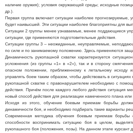
наличие оружия); условия окружающей среды; исходные позиции
др.).
Первая группа включает ситуации наиболее прогнозируемые, 
будет наивысшей. Эти ситуации наиболее благоприятны для вы
Ситуации 2 группы менее узнаваемые, менее поддающиеся упр
ситуации, где применяются подготовительные действия.
Ситуации группы 3 – неожиданные, неуправляемые, неподдающ
по силе и по занимаемому положению. Здесь применяются защ
Динамичность рукопашной схватки характеризуется ситуацио
усложнения (из группы «1» в «2»), так и в сторону смягчени
опасном положении, приближенному к летальному исходу и
управлять боем таким образом, чтобы действовать в ситуациях 
рукопашной схватке с правонарушителем необходимо с помощ
действия. Причём после каждого любого действия ситуация мен
новый способ действия для реализации намеченного плана или о
Исходя из этого, обучение боевым приемам борьбы должн
динамичности боя, и необходимо подбирать такие варианты реш
Современная методика обучения боевым приемам борьбы со
способности воспринимать ситуацию боя в целом, выделят
рукопашного боя (положения, позы). На данном этапе курсант 