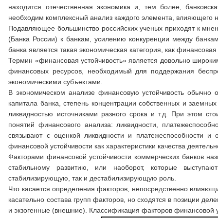
находится отечественная экономика и, тем более, банковск
необходим комплексный анализ каждого элемента, влияющего н
Подавляющее большинство российских ученых приходят к мнени
(Банка России) к банкам, усилению конкуренции между банка
банка является такая экономическая категория, как финансовая 
Термин «финансовая устойчивость» является довольно широким 
финансовых ресурсов, необходимый для поддержания беспр
экономическими субъектами.
В экономическом анализе финансовую устойчивость обычно о
капитала банка, степень концентрации собственных и заемных
ликвидностью источниками разного срока и т.д. При этом ст
понятий финансового анализа: ликвидности, платежеспособно
связывают с оценкой ликвидности и платежеспособности и о
финансовой устойчивости как характеристики качества деятельн
Факторами финансовой устойчивости коммерческих банков на
стабильному развитию, или наоборот, которые выступаю
стабилизирующую, так и дестабилизирующую роль.
Что касается определения факторов, непосредственно влияющи
касательно состава групп факторов, но сходятся в позиции дел
и экзогенные (внешние). Классификация факторов финансовой у