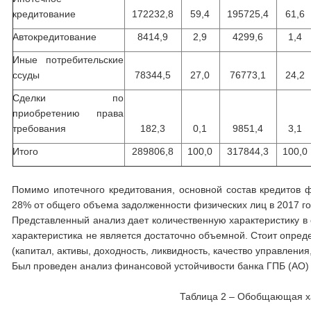
кредитование
172232,8
59,4
195725,4
61,6
Автокредитование
8414,9
2,9
4299,6
1,4
Иные потребительские
ссуды
78344,5
27,0
76773,1
24,2
Сделки по
приобретению права
требования
182,3
0,1
9851,4
3,1
Итого
289806,8
100,0
317844,3
100,0
Помимо ипотечного кредитования, основной состав кредитов ф
28% от общего объема задолженности физических лиц в 2017 го
Представленный анализ дает количественную характеристику в 
характеристика не является достаточно объемной. Стоит опред
(капитал, активы, доходность, ликвидность, качество управления
Был проведен анализ финансовой устойчивости банка ГПБ (АО) 
Таблица 2 – Обобщающая ха