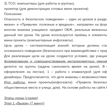
3) ТСО: компьютеры (для работы в группах),
проектор (для демонстрации готовых мини проектов)
Пояснение:
Опасность и безопасное поведение» – один из уроков в разде
жизни» и «Привычки: полезные и вредные», направлен на фор
многом знакома учащимся: предмет ОБЖ, реальные жизненные
данный тип урока. На уроке используются приёмы и элементы
мини-проекты (компьютерные инфогазеты).
Цель урока – систематизация знаний, которые должны ст
осознанного поведения (безопасного при взаимодействии с прир
Для реализации цели на уроке создаются условия, где учащи
формирование и совершенствование метапредметных умен
делится на группы (задача сэкономить время на уроке). В
оформления на листах), 1 – работа с клавиатурой (для оф
дизайнеры. Предполагается, что дети знакомы с возможностям
Итог работы:
мини проекты(инфогазета): «Правила безопасн
общественные места и улица, дом). На основе работы на сайте htt
Этапы урока (стадия)
Этап 1 «Вызов» (7 минут)