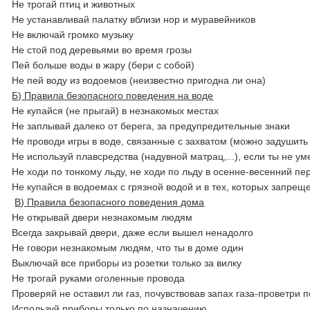
Не трогай птиц и животных
Не устанавливай палатку вблизи нор и муравейников
Не включай громко музыку
Не стой под деревьями во время грозы
Пей больше воды в жару (бери с собой)
Не пей воду из водоемов (неизвестно пригодна ли она)
Б) Правила безопасного поведения на воде
Не купайся (не прыгай) в незнакомых местах
Не заплывай далеко от берега, за предупредительные знаки
Не проводи игры в воде, связанные с захватом (можно задушить
Не используй плавсредства (надувной матрац,...), если ты не у
Не ходи по тонкому льду, не ходи по льду в осенне-весенний пе
Не купайся в водоемах с грязной водой и в тех, которых запреще
В) Правила безопасного поведения дома
Не открывай двери незнакомым людям
Всегда закрывай двери, даже если вышел ненадолго
Не говори незнакомым людям, что ты в доме один
Выключай все приборы из розетки только за вилку
Не трогай руками оголенные провода
Проверяй не оставил ли газ, почувствовав запах газа-проветри 
Используй приборы только по назначению