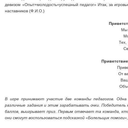
девизом «Опыт+молодость=успешный педагог» Итак, за игровы
наставников (Ф.И.О.)
Приветст
Мы 
Мо
Тех,
Св
Приветствие
Прив
От в
Ваш
Объ
В игре принимают участие две команды педагогов. Одна
различные задания и этим зарабатывать очки. Победитель 
баллов, выигрывает приз. Первым отвечает та команда, кт
они смогут воспользоваться подсказкой «Болельщик помоги»