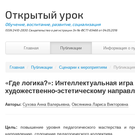
Открытый урок
Обучение, воспитание, развитие, социализация
ISSN 2410-2830. Свидетельство о регистрации Эл № ФС77-65466 от 04.05.2016
Главная
Публикации
Информация о п
Главная
/
Публикации
/
Сценарии к мероприятиям
/
Публикаци
«Где логика?»: Интеллектуальная игра
художественно-эстетическому направ
Авторы:
Сухова Анна Валерьевна
,
Овсянкина Лариса Викторовна
Цель:
повышение уровня педагогического мастерства и про
направлению, сплочение педагогического коллектива