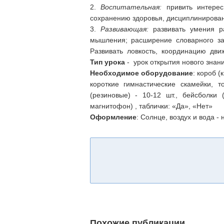
2.
Воспитательная:
привить интере
сохранению здоровья, дисциплинирова
3.
Развивающая:
развивать умения ра
мышления; расширение словарного за
Развивать ловкость, координацию движ
Тип урока
- урок открытия нового знан
Необходимое оборудование
: короб 
короткие гимнастические скамейки, 
(резиновые) - 10-12 шт., бейсболки 
магнитофон) , таблички: «Да», «Нет»
Оформление
: Солнце, воздух и вода -
Похожие публикации