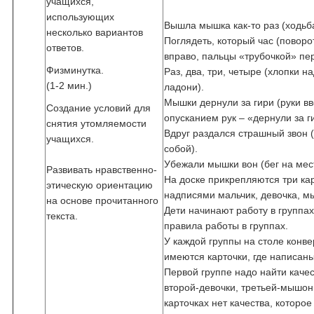
учащихся,
использующих
Вышла мышка как-то раз (ходьба
несколько вариантов
Поглядеть, который час (поворо
ответов.
вправо, пальцы «трубочкой» пе
Физминутка.
Раз, два, три, четыре (хлопки н
(1-2 мин.)
ладони).
Мышки дернули за гири (руки вв
Создание условий для
опусканием рук – «дернули за г
снятия утомляемости
Вдруг раздался страшный звон 
учащихся.
собой).
Убежали мышки вон (бег на мес
Развивать нравственно-
На доске прикрепляются три кар
этическую ориентацию
надписями мальчик, девочка, м
на основе прочитанного
Дети начинают работу в группа
текста.
правила работы в группах.
У каждой группы на столе конве
имеются карточки, где написаны
Первой группе надо найти качес
второй-девочки, третьей-мышон
карточках нет качества, которое