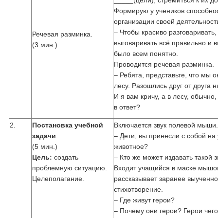
_____(цели), стремиться к их 
Формирую у учеников способнос
организации своей деятельност
– Чтобы красиво разговаривать,
Речевая разминка.
выговаривать всё правильно и в
(3 мин.)
было всем понятно.
Проводится речевая разминка.
– Ребята, представьте, что мы о
лесу. Разошлись друг от друга н
И я вам кричу, а в лесу, обычно
в ответ?
2.
Постановка учебной
Включается звук полевой мыши
задачи
.
– Дети, вы принесли с собой на
(5 мин.)
животное?
Цель:
создать
– Кто же может издавать такой з
проблемную ситуацию.
Входит учащийся в маске мышо
Целеполагание.
рассказывает заранее выученн
стихотворение.
– Где живут герои?
– Почему они герои? Герои чег