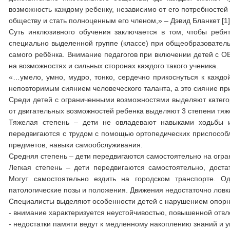
возможность каждому ребенку, независимо от его потребностей 
обществу и стать полноценным его членом,» – Дэвид Бланкет [1]
Суть инклюзивного обучения заключается в том, чтобы ребя
специально выделенной группе (классе) при общеобразователь
самого ребёнка. Внимание педагогов при включении детей с О
на возможностях и сильных сторонах каждого такого ученика.
«…умело, умно, мудро, тонко, сердечно прикоснуться к каждой
неповторимым сиянием человеческого таланта, а это сияние прин
Среди детей с ограниченными возможностями выделяют катего
от двигательных возможностей ребенка выделяют 3 степени тя
Тяжелая степень – дети не овладевают навыками ходьбы и
передвигаются с трудом с помощью ортопедических приспособл
предметов, навыки самообслуживания.
Средняя степень – дети передвигаются самостоятельно на огр
Легкая степень – дети передвигаются самостоятельно, дост
Могут самостоятельно ездить на городском транспорте. О
патологические позы и положения. Движения недостаточно ловк
Специалисты выделяют особенности детей с нарушением опорн
- внимание характеризуется неустойчивостью, повышенной отвл
- недостатки памяти ведут к медленному накоплению знаний и