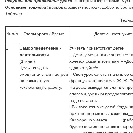
Ресурсы для проведения урока
: конверты с карточками, муль
Основные понятия
:
природа, животные, люди, доброта, состра
Таблица
Техно
№ п/п
Этапы урока / Время
Деятельность учит
1.
Самоопределение к
Учитель приветствует детей:
деятельности.
– Дети, у меня такое хорошее н
(1 мин.)
хочется сказать всем вам – «До
Цель:
создать
здравствуйте!».
эмоциональный настрой
– Свой урок хочется начать со с
на совместную
французского писателя Ж. Ж. Р
коллективную работу.
На доску выводится слайд с п
словами, ученики предполагают,
надо вставить.
«Вы талантливые дети! Когда-н
приятно поразитесь, какие вы_
Как хорошо умеете______ (рабо
будете постоянно ставить пере