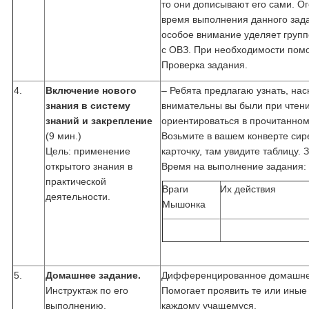
то они дописывают его сами. О
время выполнения данного зад
особое внимание уделяет групп
с ОВЗ. При необходимости помо
Проверка задания.
4.
Включение нового
– Ребята предлагаю узнать, нас
знания в систему
внимательны вы были при чтени
знаний и закрепление
ориентироваться в прочитанном
(9 мин.)
Возьмите в вашем конверте си
Цель: применение
карточку, там увидите таблицу. 
открытого знания в
Время на выполнение задания: 
практической
Враги
Их действия
деятельности.
Мышонка
5.
Домашнее задание.
Дифференцированное домашне
Инструктаж по его
Помогает проявить те или иные
выполнению.
каждому учащемуся.