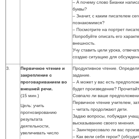
– А почему слово Бианки напис
буквы?
– Значит, с каким писателем се
познакомимся?
– Посмотрите на портрет писат
Попробуйте описать его характ
внешность.
Учу ставить цели урока, отвечат
создаю ситуацию для обсужден
3.
Первичное чтение и
Продуктивное чтение. Определ
закрепление с
задание.
проговариванием во
– А может у вас есть предполож
внешней речи.
будет произведение? Прочитайт
(15 мин.)
Совпало ли ваше предположен
Первичное чтение учителем, за
Цель: учить
– читать продолжают дети.
прогнозированию
Задаю вопросы, побуждая учащ
результата
высказыванию своего мнения.
деятельности,
– Заинтересовало ли вас прои
увеличивать число
– Как вели себя герои? (обсудит