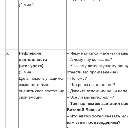
(2 мин.)
6.
Рефлексия
– Чему научился маленький мы
деятельности
– А чему научились вы?
(итог урока)
– К какому литературному жанр
(5 мин.)
отнести это произведение?
Цель: помочь учащимся
– Почему?
самостоятельно
– Что реально, а что нет?
оценить своё состояние,
– Давайте вспомним наши цели
свои эмоции.
– Всё ли мы выполнили?
–
Так над чем же заставил ва
Виталий Бианки?
–
Что автор хотел сказать ил
нам этим произведением?