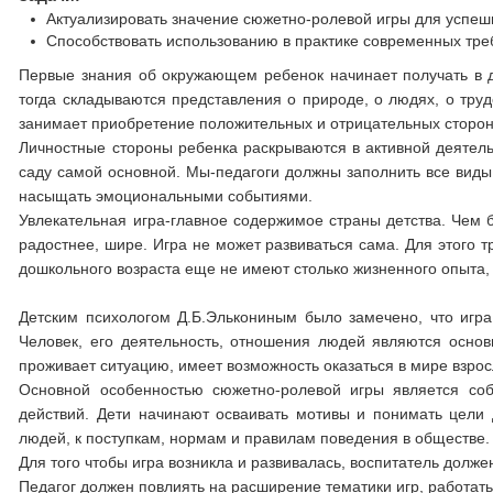
Актуализировать значение сюжетно-ролевой игры для успеш
Способствовать использованию в практике современных тре
Первые знания об окружающем ребенок начинает получать в д
тогда складываются представления о природе, о людях, о труд
занимает приобретение положительных и отрицательных сторон
Личностные стороны ребенка раскрываются в активной деятель
саду самой основной. Мы-педагоги должны заполнить все виды
насыщать эмоциональными событиями.
Увлекательная игра-главное содержимое страны детства. Чем 
радостнее, шире. Игра не может развиваться сама. Для этого т
дошкольного возраста еще не имеют столько жизненного опыта, 
Детским психологом Д.Б.Элькониным было замечено, что игра
Человек, его деятельность, отношения людей являются основ
проживает ситуацию, имеет возможность оказаться в мире взро
Основной особенностью сюжетно-ролевой игры является со
действий. Дети начинают осваивать мотивы и понимать цели 
людей, к поступкам, нормам и правилам поведения в обществе.
Для того чтобы игра возникла и развивалась, воспитатель долже
Педагог должен повлиять на расширение тематики игр, работа