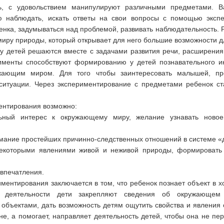
ь, с удовольствием манипулируют различными предметами. В
ю наблюдать, искать ответы на свои вопросы с помощью эксп
нка, задумываться над проблемой, развивать наблюдательность. Р
миру природы, который открывает для него большие возможности д
у детей решаются вместе с задачами развития речи, расширения
именты способствуют формированию у детей познавательного ин
ающим миром. Для того чтобы заинтересовать малышей, про
ситуации. Через экспериментирование с предметами ребенок ст
ентирования возможно:
ьный интерес к окружающему миру, желание узнавать новое,
имание простейших причинно-следственных отношений в системе «д
 некоторыми явлениями живой и неживой природы, формировать 
 впечатления.
ментирования заключается в том, что ребенок познает объект в х
й деятельности дети закрепляют сведения об окружающем 
 объектами, дать возможность детям ощутить свойства и явления 
оне, а помогает, направляет деятельность детей, чтобы она не п