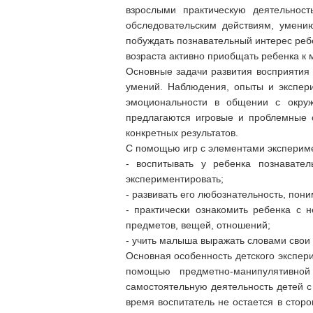
взрослыми практическую деятельност
обследовательским действиям, умени
побуждать познавательный интерес ребе
возраста активно приобщать ребенка к 
Основные задачи развития восприятия 
умений. Наблюдения, опыты и экспер
эмоциональности в общении с окруж
предлагаются игровые и проблемные 
конкретных результатов.
С помощью игр с элементами эксперим
- воспитывать у ребенка познавател
экспериментировать;
- развивать его любознательность, пон
- практически ознакомить ребенка с
предметов, вещей, отношений;
- учить малыша выражать словами свои
Основная особенность детского экспери
помощью предметно-манипулятивно
самостоятельную деятельность детей с
время воспитатель не остается в стор