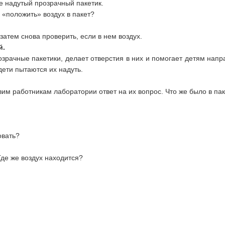
е надутый прозрачный пакетик.
к «положить» воздух в пакет?
 затем снова проверить, если в нем воздух.
й.
зрачные пакетики, делает отверстия в них и помогает детям направ
дети пытаются их надуть.
авим работникам лаборатории ответ на их вопрос. Что же было в па
овать?
 Где же воздух находится?