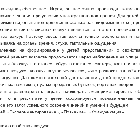
глядно-действенное. Играя, он постоянно производит какие-то 
 усваивает знания при условии многократного повторения. Для детей
ерименты
, опыты повторяются несколько раз, видоизменяются, пре
ий детей о свойствах воздуха является то, что его невозможно у
ство вокруг. Поэтому здесь так важны точные объяснения и п
ываясь на органы зрения, слуха, тактильные ощущения.
вленных на формирование у детей представлений о свойств
тей раннего возрасте продолжается через наблюдения на улице 
опыты («воздух в стакане», «буря в стакане», «ветер», «как появ
ет воздух», «воздух внутри человека», «что разносит запах?» и 
, игрушек. Для самостоятельной деятельности детей предполага
ачных пакетиков, пустых прозрачных бутылок, вертушек, вееров.
оянно разговаривать, играть, наблюдать, экспериментировать, о
е, то в результате у детей сформируется познавательный ин
се это залог успешного освоения знаний и умений в будущем.
тей
«Экспериментирование», «Познание», «Коммуникация».
ия о свойствах воздуха.