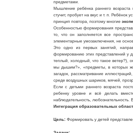
предметами.
Мышление ребёнка раннего возраста на
стучит, пробует на вкус и т. п. Ребёнок
принцип повтора, поэтому многие
эксп
Особенностью формирования представлен
то, что он заполняется все простран
элементарные умозаключения, не основ
Это одно из первых занятий, напра
формированию этих представлений у де
теплый, холодный, что такое ветер?), 
мы дышим?», «предметы, в которых жив
загадок, рассматривание иллюстраций
среде воздушных шариков, мячей, прозр
Если с детьми раннего возраста пост
ребенку уровне и всё делать вмест
наблюдательность, любознательность. В
Интеграция образовательных облас
Цель:
Формировать у детей представлен
Задачи: