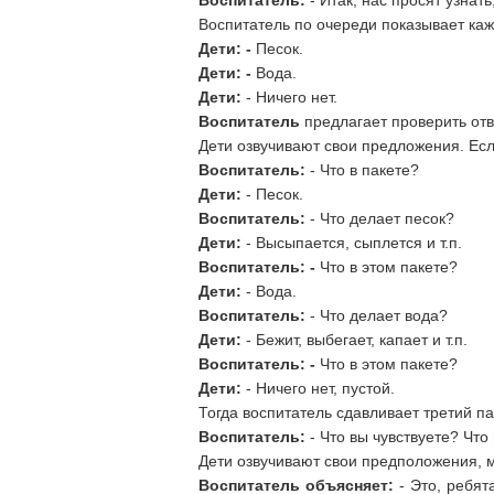
Воспитатель:
- Итак, нас просят узнать
Воспитатель по очереди показывает каж
Дети: -
Песок.
Дети: -
Вода.
Дети:
- Ничего нет.
Воспитатель
предлагает проверить отве
Дети озвучивают свои предложения. Есл
Воспитатель:
- Что в пакете?
Дети:
- Песок.
Воспитатель:
- Что делает песок?
Дети:
- Высыпается, сыплется и т.п.
Воспитатель: -
Что в этом пакете?
Дети:
- Вода.
Воспитатель:
- Что делает вода?
Дети:
- Бежит, выбегает, капает и т.п.
Воспитатель: -
Что в этом пакете?
Дети:
- Ничего нет, пустой.
Тогда воспитатель сдавливает третий па
Воспитатель:
- Что вы чувствуете? Что
Дети озвучивают свои предположения, мо
Воспитатель объясняет:
- Это, ребят