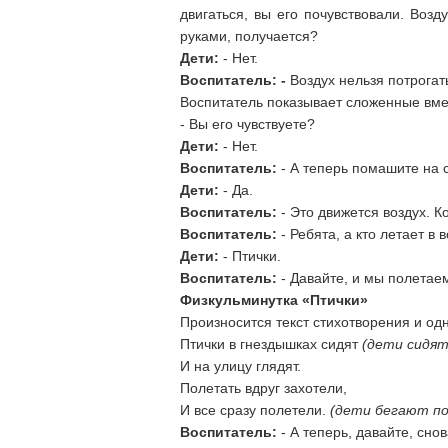
двигаться, вы его почувствовали. Возд
руками, получается?
Дети:
- Нет.
Воспитатель: -
Воздух нельзя потрогат
Воспитатель показывает сложенные вмес
- Вы его чувствуете?
Дети:
- Нет.
Воспитатель:
- А теперь помашите на 
Дети:
- Да.
Воспитатель:
- Это движется воздух. К
Воспитатель:
- Ребята, а кто летает в 
Дети:
- Птички.
Воспитатель:
- Давайте, и мы полетаем
Физкульминутка «Птички»
Произносится текст стихотворения и 
Птички в гнездышках сидят
(дети сидят
И на улицу глядят.
Полетать вдруг захотели,
И все сразу полетели.
(дети бегают по
Воспитатель:
- А теперь, давайте, сно