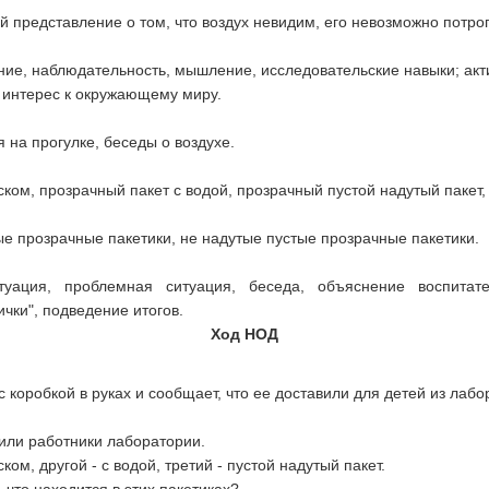
й представление о том, что воздух невидим, его невозможно потрог
ние, наблюдательность, мышление, исследовательские навыки; акт
 интерес к окружающему миру.
 на прогулке, беседы о воздухе.
ском, прозрачный пакет с водой, прозрачный пустой надутый пакет,
е прозрачные пакетики, не надутые пустые прозрачные пакетики.
туация, проблемная ситуация, беседа, объяснение воспитате
чки", подведение итогов.
Ход НОД
 коробкой в руках и сообщает, что ее доставили для детей из лабо
или работники лаборатории.
ком, другой - с водой, третий - пустой надутый пакет.