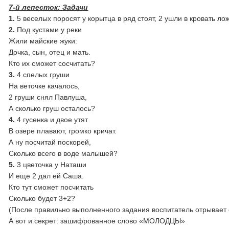
7-й лепесток: Задачи
1.
5 веселых поросят у корытца в ряд стоят, 2 ушли в кровать ло
2.
Под кустами у реки
Жили майские жуки:
Дочка, сын, отец и мать.
Кто их сможет сосчитать?
3.
4 спелых груши
На веточке качалось,
2 груши снял Павлуша,
А сколько груш осталось?
4.
4 гусенка и двое утят
В озере плавают, громко кричат.
А ну посчитай поскорей,
Сколько всего в воде малышей?
5.
3 цветочка у Наташи
И еще 2 дал ей Саша.
Кто тут сможет посчитать
Сколько будет 3+2?
(После правильно выполненного задания воспитатель отрывает 
А вот и секрет: зашифрованное слово «МОЛОДЦЫ»