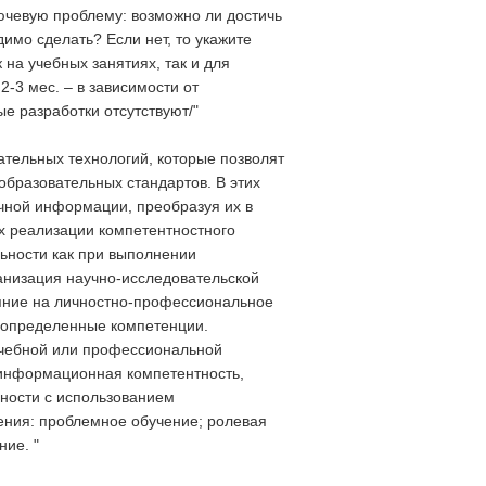
ючевую проблему: возможно ли достичь
имо сделать? Если нет, то укажите
на учебных занятиях, так и для
-3 мес. – в зависимости от
е разработки отсутствуют/"
тельных технологий, которые позволят
бразовательных стандартов. В этих
учной информации, преобразуя их в
х реализации компетентностного
ьности как при выполнении
анизация научно-исследовательской
ияние на личностно-профессиональное
 определенные компетенции.
учебной или профессиональной
 информационная компетентность,
ности с использованием
ения: проблемное обучение; ролевая
ие. "