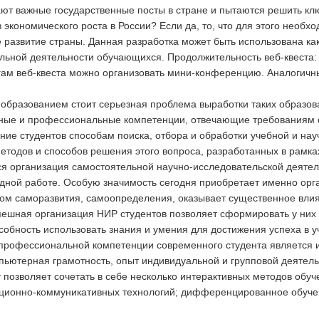
ают важные государственные посты в стране и пытаются решить кл
кономического роста в России? Если да, то, что для этого необход
азвитие страны. Данная разработка может быть использована как 
ьной деятельности обучающихся. Продолжительность веб-квеста: 2
гам веб-квеста можно организовать мини-конференцию. Аналогичны
бразованием стоит серьезная проблема выработки таких образова
ные и профессиональные компетенции, отвечающие требованиям о
ние студентов способам поиска, отбора и обработки учебной и на
етодов и способов решения этого вопроса, разработанных в рамка
я организация самостоятельной научно-исследовательской деятел
ндной работе. Особую значимость сегодня приобретает именно орг
тором саморазвития, самоопределения, оказывает существенное вл
пешная организация НИР студентов позволяет сформировать у них
собность использовать знания и умения для достижения успеха в 
 профессиональной компетенции современного студента является
пьютерная грамотность, опыт индивидуальной и групповой деятель
позволяет сочетать в себе несколько интерактивных методов обуч
ционно-коммуникативных технологий; дифференцированное обучен