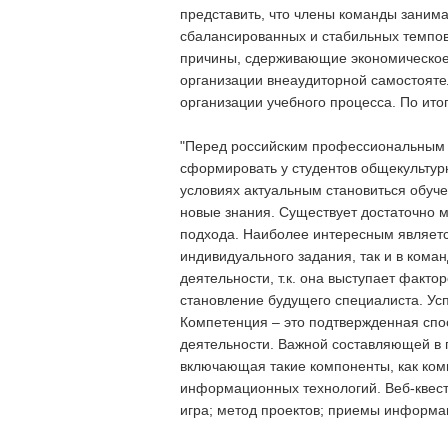
представить, что члены команды заним
сбалансированных и стабильных темпов э
причины, сдерживающие экономическое р
организации внеаудиторной самостоятел
организации учебного процесса. По ито
"Перед российским профессиональным о
сформировать у студентов общекультур
условиях актуальным становиться обуче
новые знания. Существует достаточно м
подхода. Наиболее интересным являетс
индивидуального задания, так и в кома
деятельности, т.к. она выступает фак
становление будущего специалиста. Ус
Компетенция – это подтвержденная спо
деятельности. Важной составляющей в
включающая такие компоненты, как ком
информационных технологий. Веб-квест 
игра; метод проектов; приемы информа