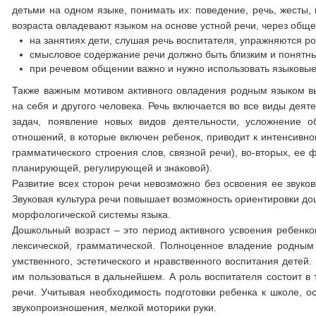
детьми на одном языке, понимать их: поведение, речь, жесты,
возраста овладевают языком на основе устной речи, через об
на занятиях дети, слушая речь воспитателя, упражняются р
смысловое содержание речи должно быть близким и понятн
при речевом общении важно и нужно использовать языковые
Также важным мотивом активного овладения родным языком выс
на себя и другого человека. Речь включается во все виды дея
задач, появление новых видов деятельности, усложнение 
отношений, в которые включен ребенок, приводит к интенсивном
грамматического строения слов, связной речи), во-вторых, ее
планирующей, регулирующей и знаковой).
Развитие всех сторон речи невозможно без освоения ее звуков
Звуковая культура речи повышает возможность ориентировки д
морфологической системы языка.
Дошкольный возраст – это период активного усвоения ребенком
лексической, грамматической. Полноценное владение родны
умственного, эстетического и нравственного воспитания детей
им пользоваться в дальнейшем. А роль воспитателя состоит в 
речи. Учитывая необходимость подготовки ребенка к школе, о
звукопроизношения, мелкой моторики руки.