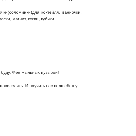
очки(соломинки)для коктейля, ванночки,
ки, магнит, кегли, кубики.
о буду. Фея мыльных пузырей!
повеселить .И научить вас волшебству.