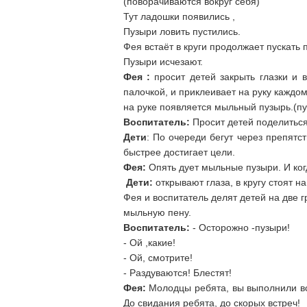
(поворачиваются вокруг себя)
Тут ладошки появились ,
Пузыри ловить пустились.
Фея встаёт в круги продолжает пускать п
Пузыри исче
Фея :
просит детей закрыть глазки и 
палочкой, и приклеивает на р
на руке появляется мыльный пузырь.(пу
Воспитатель:
Просит детей поделиться
Дети
: По очереди бегут через препятс
быстрее достигает цели.
Фея:
Опять дует мыльные пузыри. 
Дети:
открывают глаза, в кругу стоят 
Фея и воспитатель делят детей на две 
мыльную пену.
Воспитатель:
- Осторожно -пузыри!
- Ой ,какие!
- Ой, смотрите!
- Раздуваются! Блестят!
Фея:
Молодцы ребята, вы выполнили все
До свидания ребята, до скорых встреч!