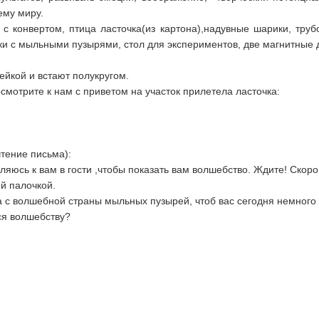
ему миру.
 с конвертом, птица ласточка(из картона),надувные шарики, труб
и с мыльными пузырями, стол для экспериментов, две магнитные дос
ейкой и встают полукругом.
смотрите к нам с приветом на участок прилетела ласточка:
(чтение письма):
ляюсь к вам в гости ,чтобы показать вам волшебство. Ждите! Скор
волшебной палочкой.
 с волшебной страны мыльных пузырей, чтоб вас сегодня немного 
ся волшебству?
хали о воде?