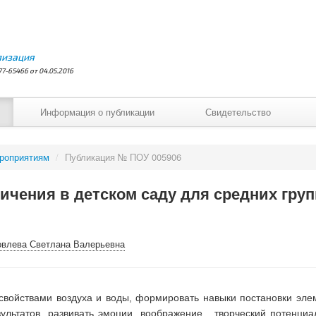
лизация
7-65466 от 04.05.2016
Информация о публикации
Свидетельство
ероприятиям
/
Публикация № ПОУ 005906
ичения в детском саду для средних гр
овлева Светлана Валерьевна
свойствами воздуха и воды, формировать навыки постановки эле
льтатов, развивать эмоции, воображение, творческий потенциа