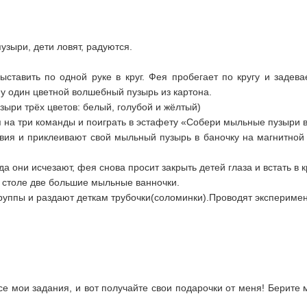
узыри, дети ловят, радуются.
зают.
выставить по одной руке в круг. Фея пробегает по кругу и задев
уку каждому один цветной волшебный пузырь из ка
зыри трёх цветов: белый, голубой и жёлтый)
 на три команды и поиграть в эстафету «Собери мыльные пузыри в
твия и приклеивают свой мыльный пузырь в баночку на магнитной 
И когда они исчезают, фея снова просит закрыть детей г
на столе две большие мыльные ванночки.
группы и раздают деткам трубочки(соломинки).Проводят эксперим
 мои задания, и вот получайте свои подарочки от меня! Берите м