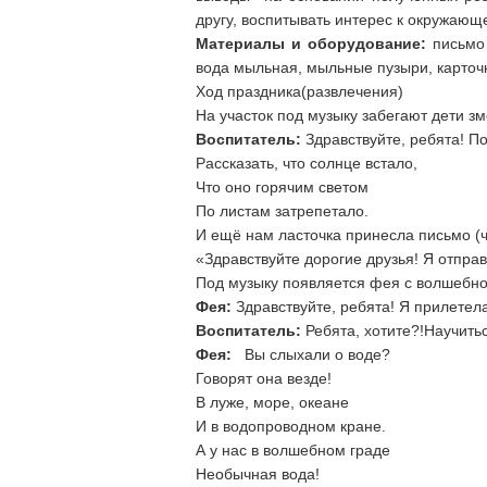
другу, воспитывать интерес к окружающ
Материалы и оборудование:
письмо
вода мыльная, мыльные пузыри, карточк
Ход праздника(развлечения)
На участок под музыку забегают дети зм
Воспитатель:
Здравствуйте, ребята! По
Рассказать, что солнце встало,
Что оно горячим светом
По листам затрепетало.
И ещё нам ласточка принесла письмо 
«Здравствуйте дорогие друзья! Я отправ
Под музыку появляется фея с 
Фея:
Здравствуйте, ребята! Я прилетела
Воспитатель:
Ребята, хотите?!Научить
Фея:
Вы слы
Говорят она везде!
В луже, море, океане
И в водопроводном кране.
А у нас в волшебном граде
Необычная вода!