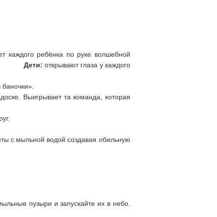
ает каждого ребёнка по руке волшебной
ртона.
Дети:
открывают глаза у каждого
 баночки».
доске. Выигрывает та команда, которая
лаза и встать в круг.
енты с мыльной водой создавая обильную
ыльные пузыри и запускайте их в небо.