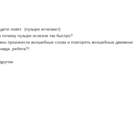
дети ловят. (пузыри исчезают)
а почему пузыри исчезли так быстро?
жно произнести волшебные слова и повторять волшебные движени
авда, ребята?!
другом