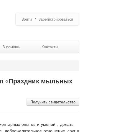
Войти
/
Зарегистрироваться
В помощь
Контакты
упп «Праздник мыльных
Получить свидетельство
ментарных опытов и умений , делать
л, доброжелательное отношение друг к