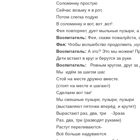
Соломинку простую
Сейчас возьму я в рот,
Потом слегка подую
В соломинку и вот, вот ,вот!
Фея повторяет, дует мыльные пузыри, а 
Воспитатель:
Фея, скажи пожалуйста, 
Фея:
Чтобы волшебство продолжить ,ну
Воспитатель:
А это? Это мы можем! Пр
Дети встают в круг и берутся за руки.
Воспитатель:
Ровным кругом, друг за 
Мы идём за шагом шаг.
Стой на месте дружно вместе.
(стоят на месте и шагают)
Сделаем вот так!
Мы смешные пузыри, пузыри, пузыри
(выставляют пяточки вперёд и крутят)
Вырастают раз, два, три -3раза
Раз, два, три (разводят руками)
Растут переливаются-
Всё больше надуваются.