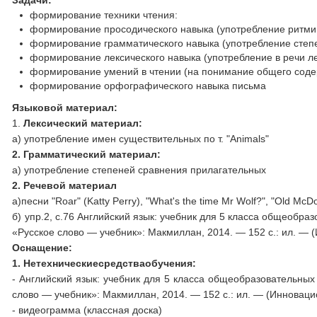
Задачи:
формирование техники чтения:
формирование просодического навыка (употребление ритми
формирование грамматического навыка (употребление степ
формирование лексического навыка (употребление в речи ле
формирование умений в чтении (на понимание общего соде
формирование орфографического навыка письма
Языковой материал:
1.
Лексический материал:
а) употребление имен существительных по т. "Animals"
2. Грамматический материал:
а) употребление степеней сравнения прилагательных
2. Речевой материал
а)песни "Roar" (Katty Perry), "What's the time Mr Wolf?", "Old McDo
б) упр.2, с.76 Английский язык: учебник для 5 класса общеобра
«Русское слово — учебник»: Макмиллан, 2014. — 152 с.: ил. —
Оснащение
:
1.
Нетехнические
средства
обучения
:
- Английский язык: учебник для 5 класса общеобразовательных
слово — учебник»: Макмиллан, 2014. — 152 с.: ил. — (Инновац
- видеограмма (классная доска)