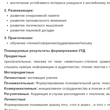
воспитание устойчивого интереса учащихся к английскому я
2. Развивающие:
развитие оперативной памяти
развитие произвольного внимания
развитие логического мышления
развитие языковой догадки
3. Практические:
обучение чтению/говорению/аудированию/письму
Планируемые результаты формирования УУД
Предметные
прилагательные; лексика по теме «животные»;степени срав
слышать нужную информацию в аудиотекстах; чтение текстов 
Метапредметные
Личностные:
мотивация учения
Познавательные:
Формулирование познавательной цели, поис
Коммуникативные:
инициативное сотрудничество в поиске и 
Регулятивные
: Коррекция в случае расхождения с эталоном, 
Личностные
Формирование понимания границ того, «что я знаю» , и того « 