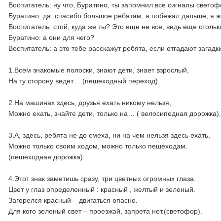
Воспитатель: ну что, Буратино, ты запомнил все сигналы свето
Буратино: да, спасибо большое ребятам, я побежал дальше, я ж
Воспитатель: стой, куда же ты? Это еще не все, ведь еще стол
Буратино: а они для чего?
Воспитатель: а это тебе расскажут ребята, если отгадают загад
1.Всем знакомые полоски, знают дети, знает взрослый,
На ту сторону ведет… (пешеходный переход).
2.На машинах здесь, друзья ехать никому нельзя,
Можно ехать, знайте дети, только на… ( велосипедная дорожка)
3.А, здесь, ребята не до смеха, ни на чем нельзя здесь ехать,
Можно только своим ходом, можно только пешеходам.
(пешеходная дорожка).
4.Этот знак заметишь сразу, три цветных огромных глаза.
Цвет у глаз определенный : красный , желтый и зеленый.
Загорелся красный – двигаться опасно.
Для кого зеленый свет – проезжай, запрета нет.(светофор).