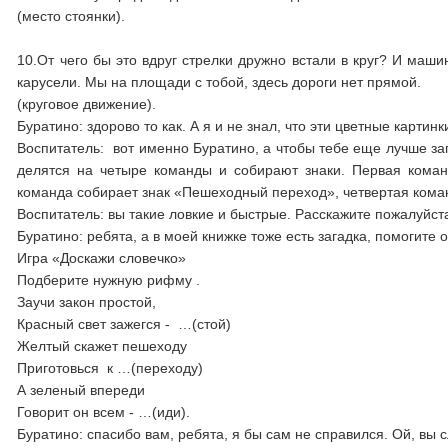
(место стоянки).
10.От чего бы это вдруг стрелки дружно встали в круг? И маши
карусели. Мы на площади с тобой, здесь дороги нет прямой.
(круговое движение).
Буратино: здорово то как. А я и не знал, что эти цветные картинк
Воспитатель: вот именно Буратино, а чтобы тебе еще лучше за
делятся на четыре команды и собирают знаки. Первая коман
команда собирает знак «Пешеходный переход», четвертая кома
Воспитатель: вы такие ловкие и быстрые. Расскажите пожалуйста
Буратино: ребята, а в моей книжке тоже есть загадка, помогите 
Игра «Доскажи словечко»
Подберите нужную рифму .
Заучи закон простой,
Красный свет зажегся - …(стой)
Желтый скажет пешеходу
Приготовься к …(переходу)
А зеленый впереди
Говорит он всем - …(иди).
Буратино: спасибо вам, ребята, я бы сам не справился. Ой, вы