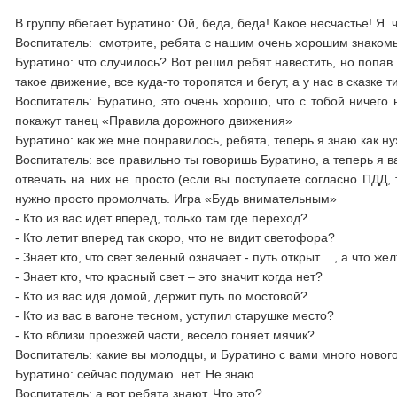
В группу вбегает Буратино: Ой, беда, беда! Какое несчастье! Я 
Воспитатель: смотрите, ребята с нашим очень хорошим знакомы
Буратино: что случилось? Вот решил ребят навестить, но попав
такое движение, все куда-то торопятся и бегут, а у нас в сказке 
Воспитатель: Буратино, это очень хорошо, что с тобой ничего н
покажут танец «Правила дорожного движения»
Буратино: как же мне понравилось, ребята, теперь я знаю как н
Воспитатель: все правильно ты говоришь Буратино, а теперь я в
отвечать на них не просто.(если вы поступаете согласно ПДД, т
нужно просто промолчать. Игра «Будь внимательным»
- Кто из вас идет вперед, только там где переход?
- Кто летит вперед так скоро, что не видит светофора?
- Знает кто, что свет зеленый означает - путь открыт , а что ж
- Знает кто, что красный свет – это значит когда нет?
- Кто из вас идя домой, держит путь по мостовой?
- Кто из вас в вагоне тесном, уступил старушке место?
- Кто вблизи проезжей части, весело гоняет мячик?
Воспитатель: какие вы молодцы, и Буратино с вами много нового
Буратино: сейчас подумаю. нет. Не знаю.
Воспитатель: а вот ребята знают. Что это?