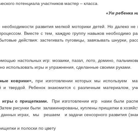
ческого потенциала участников мастер – класса.
«Ум ребенка н
В.А. Сух
 необходимости развития мелкой моторики детей. Но далеко не 
роцессом. Вместе с тем, каждую группу навыков необходимо раз
ытовые действия: застегивать пуговицы, завязывать шнурки, рас
мощью настольных игр: мозаики, паззл, лото, домино, пальчиков
но использовать игры и упражнения, сделанные своими руками.
ные коврики»,
при изготовлении которых мы используем мат
й и твердой. Ребенок знакомится с различным материалом, учи
я
игры с прищепками.
При изготовлении игр нами были расп
Затем рисунки были заламинированы, куплены прищепки в хозяйс
в данных играх, мы решаем и задачи сенсорного развития (зна
ищепки и полоски по цвету