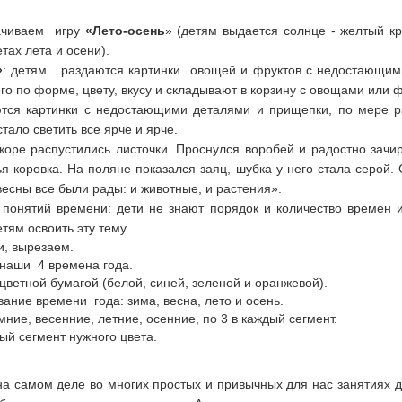
ачиваем игру
«Лето-осень
» (детям выдается солнце - желтый кр
тах лета и осени).
»
: детям раздаются картинки овощей и фруктов с недостающими
о по форме, цвету, вкусу и складывают в корзину с овощами или 
ся картинки с недостающими деталями и прищепки, по мере ра
ало светить все ярче и ярче.
коре распустились листочки. Проснулся воробей и радостно зачир
я коровка. На поляне показался заяц, шубка у него стала серой.
есны все были рады: и животные, и растения».
понятий времени: дети не знают порядок и количество времен 
оможет детям освоить эту тему.
и, вырезаем.
т наши 4 времена года.
ветной бумагой (белой, синей, зеленой и оранжевой).
ание времени года: зима, весна, лето и осень.
ние, весенние, летние, осенние, по 3 в каждый сегмент.
й сегмент нужного цвета.
а самом деле во многих простых и привычных для нас занятиях д