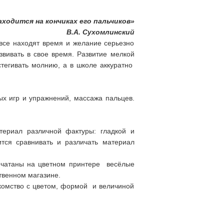
аходится на кончиках его пальчиков»
омлинский
все находят время и желание серьезно
вивать в свое время. Развитие мелкой
стегивать молнию, а в школе аккуратно
ых игр и упражнений, массажа пальцев.
ериал различной фактуры: гладкой и
тся сравнивать и различать материал
ечатаны на цветном принтере весёлые
твенном магазине.
комство с цветом, формой и величиной