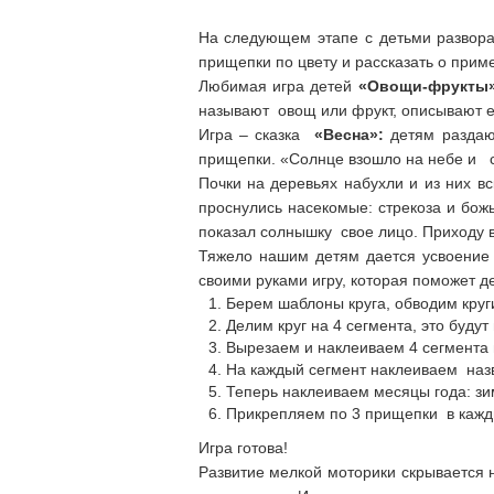
На следующем этапе с детьми развор
прищепки по цвету и рассказать о приме
Любимая игра детей
«Овощи-фрукты
называют овощ или фрукт, описывают ег
Игра – сказка
«Весна»:
детям раздают
прищепки. «Солнце взошло на небе и ст
Почки на деревьях набухли и из них вс
проснулись насекомые: стрекоза и божь
показал солнышку свое лицо. Приходу в
Тяжело нашим детям дается усвоение 
своими руками игру, которая п
Берем шаблоны круга, обводим круг
Делим круг на 4 сегмента, это буду
Вырезаем и наклеиваем 4 сегмента ц
На каждый сегмент наклеиваем назв
Теперь наклеиваем месяцы года: зим
Прикрепляем по 3 прищепки в кажды
Игра готова!
Развитие мелкой моторики скрывается н