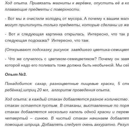
Ход опыта.
Привязать магниты к верёвке, опустить её в ко
плавающие предметы с поверхности.
- Вот мы и очистили колодец от мусора. А почему к вашим ма
могут прилипнуть только предметы, которые сделаны из же
- Вот и следующая картинка открылась. Интересно, что та
следующая подсказка? Интересно, что там.
(Открывают подсказку, рисунок завядшего цветика-семицве
- Что же случилось с цветиком-семицветиком? Почему он за
которой надо его поливать тоже должна быть необычной. Мы се
Опыт №3.
Понадобится:
сахар, разноцветные пищевые краски, 5 сте
ребёнка),шприц 20 мл, алгоритм проведения опыта.
Ход опыта:
в каждый стакан добавляется разное количество л
стакан остается пустым. В стаканы, выставленные по поря
стакан добавляется несколько капель одной краски и пере
четвертый – синюю. В чистый стакан начинаем добавлять
помощью шприца. Добавлять следует очень аккуратно. Резул