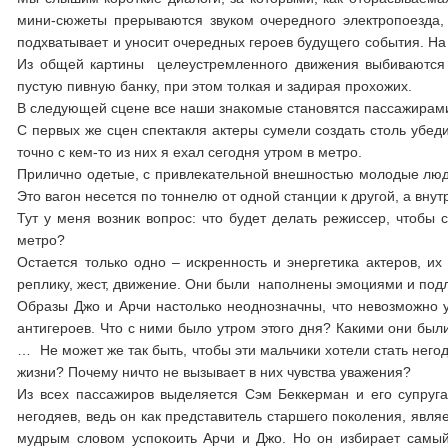
мини-сюжеты прерываются звуком очередного электропоезда
подхватывает и уносит очередных героев будущего события. Н
Из общей картины целеустремленного движения выбиваются 
пустую пивную банку, при этом толкая и задирая прохожих.
В следующей сцене все наши знакомые становятся пассажирами о
С первых же сцен спектакля актеры сумели создать столь убед
точно с кем-то из них я ехал сегодня утром в метро.
Прилично одетые, с привлекательной внешностью молодые люди
Это вагон несется по тоннелю от одной станции к другой, а вну
Тут у меня возник вопрос: что будет делать режиссер, чтобы
метро?
Остается только одно – искренность и энергетика актеров, их
реплику, жест, движение. Они были наполнены эмоциями и по
Образы Джо и Арчи настолько неоднозначны, что невозможно уг
антигероев. Что с ними было утром этого дня? Какими они были
… Не может же так быть, чтобы эти мальчики хотели стать нег
жизни? Почему ничто не вызывает в них чувства уважения?
Из всех пассажиров выделяется Сэм Беккерман и его супруг
негодяев, ведь он как представитель старшего поколения, явл
мудрым словом успокоить Арчи и Джо. Но он избирает самы