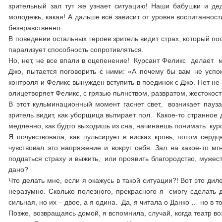
зрительный зал тут же узнает ситуацию! Наши бабушки и дед
молодежь, какая! А дальше всё зависит от уровня воспитанности
безнравственно.
В поведении остальных героев зритель видит страх, который по
парализует способность сопротивляться.
Но, нет, не все впали в оцепенение! Курсант Феликс делает м
Джо, пытается поговорить с ними: «А почему бы вам не успок
контроля и Феликс вынужден вступить в поединок с Джо. Нет не
олицетворяет Феликс, с грязью пьянством, развратом, жестокост
В этот кульминационный момент гаснет свет, возникает пауза
зритель видит, как уборщица вытирает пол. Какое-то странно
медленно, как будто выходишь из сна, начинаешь понимать: ку
Я почувствовала, как пульсирует в висках кровь, потом серд
чувствовал это напряжение и вокруг себя. Зал на какое-то м
поддаться страху и выжить, или проявить благородство, мужест
дано?
Что делать мне, если я окажусь в такой ситуации?! Вот это дил
неразумно. Сколько полезного, прекрасного я смогу сделать
сильная, но их – двое, а я одина. Да, я читала о Данко … но в
Позже, возвращаясь домой, я вспомнила, случай, когда театр в