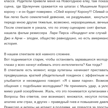
классе. Родители привели меня на Новогоднюю елку, там показ
сцена, где Щелкунчик сражается на шпагах с Мышиным Короле
корону – и он будет повержен. «Сбей корону! Корону!!! Сбивай с
Как легко было семилетней девчонке, не раздумывая, кинутьс
передо мною другие тяжелые, возможно, неразрешимые, вечные
После спектакля я узнала, что по этому сценарию снят фильм.
нашела фильм режиссера Лари Пирса «Инцидент или случай в
Джо и Арчи – злодеи, общество равнодушно, но есть американс
история.
В нашем спектакле всё намного сложнее.
Вот поднимается старик, чтобы остановить зарвавшихся молодчи
глазах у всех начнут избивать этого интеллигента? Как тогда?
В спектакле есть момент, когда хулиганы начинают пристават
предвкушаешь краткий убедительный поединок с эффектным но
улыбается и неожиданно говорит: «Я с вами парни». Возмо
общения с подобными молодцами? Не принимать удар, а уклоня
мимо ушей оскорбление. Жаль, что это понимается хулиганами 
Вопросы без ответов, они возникают, множатся, несутся пото
апатию или страх, в других – праведный гнев и повышение давл
Режиссер и актеры не играют в поддавки, не прячутся за прос