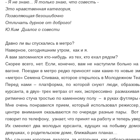
- Я не знаю... Я только знаю, что совесть -
Это нравственная категория,
Позволяющая безошибочно
Отличать дурное от доброго!
Ю.Ким Диалог о совести
Давно ли вы спускались в метро?
Наверное, сегодняшним утром, как и я.
А вам запомнился кто-нибудь из тех, кто ехал рядом?
Скорее всего, нет. Если, конечно, вам не наступили больно на
вагоне. Поездки в метро редко приносят нам какие-то новые э
«метро» Семена Спивака, которое открылось в Молодежном Теа
Перед нами – платформа, по которой снуют люди, образовы
курсанта, в двух- трех метрах от них, экспрессивно размахива
ритмично стуча тростью по каменному полу – в руках футляры 
Мне очень понравился прием, который использовал режиссер, 
центре внимания оказываются по очереди разные пары. Вот 
говорит по телефону, узнает, что принят на работу и теперь ув
Их сменяют два молодых курсанта, едущих на побывку домой
девушках, о родительском доме, ближайших планах…
Мы слышим короткие диалоги, за которыми, как отбрасываем