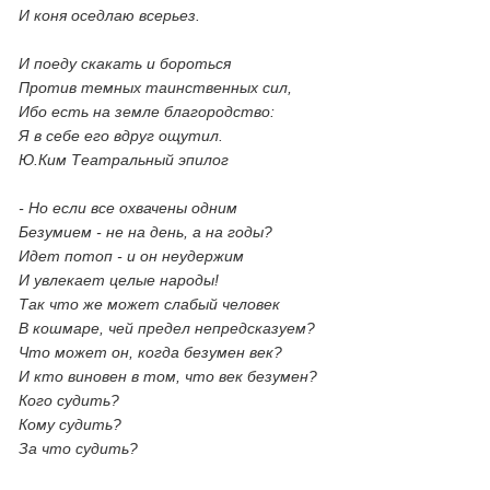
И коня оседлаю всерьез.
И поеду скакать и бороться
Против темных таинственных сил,
Ибо есть на земле благородство:
Я в себе его вдруг ощутил.
Ю.Ким
Театральный эпилог
- Но если все охвачены одним
Безумием - не на день, а на годы?
Идет потоп - и он неудержим
И увлекает целые народы!
Так что же может слабый человек
В кошмаре, чей предел непредсказуем?
Что может он, когда безумен век?
И кто виновен в том, что век безумен?
Кого судить?
Кому судить?
За что судить?