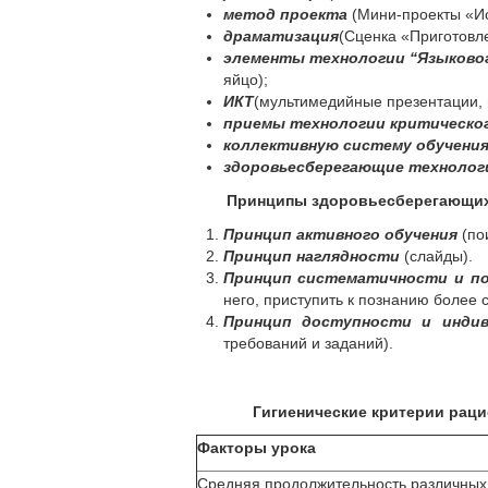
метод проекта
(Мини-проекты «Ис
драматизация
(Сценка «Приготовл
элементы технологии “Языково
яйцо);
ИКТ
(мультимедийные презентации,
приемы технологии критическо
коллективную систему обучени
здоровьесберегающие технолог
Принципы
здоровьесберегающих
Принцип активного обучения
(пои
Принцип наглядности
(слайды).
Принцип систематичности и п
него, приступить к познанию более 
Принцип доступности и индив
требований и заданий).
Гигиенические критерии раци
Факторы урока
Средняя продолжительность различных