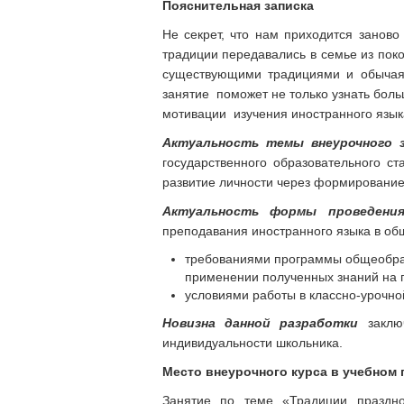
Пояснительная записка
Не секрет, что нам приходится заново
традиции передавались в семье из поко
существующими традициями и обычаями
занятие поможет не только узнать боль
мотивации изучения иностранного язык
Актуальность темы внеурочного 
государственного образовательного с
развитие личности через формирование
Актуальность формы проведени
преподавания иностранного языка в об
требованиями программы общеобраз
применении полученных знаний на п
условиями работы в классно-урочно
Новизна данной разработки
заключ
индивидуальности школьника.
Место внеурочного курса в учебном 
Занятие по теме «Традиции праздн