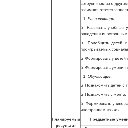
сотрудничестве с другим
взаимная ответственност
Развивающие
:
ü Развивать учебные 
овладения иностранным
ü Приобщить детей к 
проигрываемых социальн
ü Формировать у детей 
ü Формировать умения п
Обучающие
:
ü Познакомить детей с 
ü Познакомить с ментали
ü Формировать универс
иностранном языках.
Планируемый
Предметные умен
результат