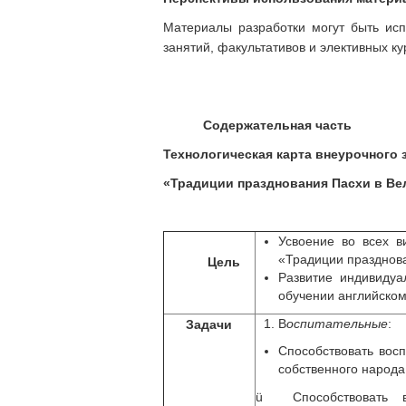
Материалы разработки могут быть исп
занятий, факультативов и элективных ку
Содержательная часть
Технологическая карта внеурочного 
«Традиции празднования Пасхи в Ве
Усвоение во всех в
«Традиции празднова
Цель
Развитие индивиду
обучении английскому
В
оспитательные
:
Задачи
Способствовать вос
собственного народа,
ü Способствовать в