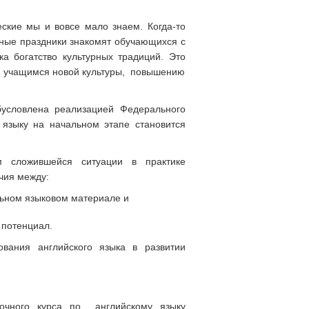
еские мы и вовсе мало знаем. Когда-то
одные праздники знакомят обучающихся с
а богатство культурных традиций. Это
тию учащимся новой культуры, повышению
условлена реализацией Федерального
 языку на начальном этапе становится
м сложившейся ситуации в практике
чия между:
ьном языковом материале и
 потенциал.
вания английского языка в развитии
очного курса по английскому языку