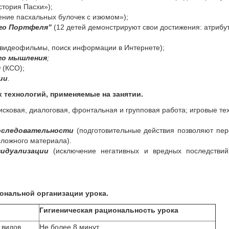
тория Пасхи»);
ение пасхальных булочек с изюмом»);
го Портфеля”
(12 детей демонстрируют свои достижения: атрибу
 видеофильмы, поиск информации в Интернете);
го мышления
;
я
(КСО);
ии
.
 технологий
, применяемые на занятии.
сковая, диалоговая, фронтальная и групповая работа; игровые тех
оследовательности
(подготовительные действия позволяют пер
сложного материала).
идуализации
(исключение негативных и вредных последствий
ональной организации урока.
Гигиеническая рациональность урока
 видов
Не более 8 минут