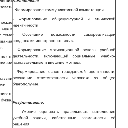
ческих
Личностные
:
вать
- Формирование коммуникативной компетенции
- Формирование общекультурной и этнической
ческие
идентичности
видам
- Осознание возможности самореализации
о теме
средствами иностранного языка
вания
».
- Формирование мотивационной основы учебной
деятельности, включающей социальные, учебно-
ять
познавательные и внешние мотивы;
ывание
- Формирование основ гражданской идентичности,
осознание ответственности человека за общее
навыки
благополучие.
ечи.
нивать
 буква,
Регулятивные:
-
Умение оценивать правильность выполнения
учебной задачи, собственные возможности её
решения;