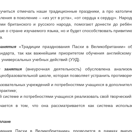
 учиться отмечать наши традиционные праздники, а про католич
ления в поколение – «из уст в уста», «от сердца к сердцу». Нар
 британского и русского народа, помогают донести до ребёнк
ше о стране изучаемого языка, но и будет способствовать приви
а.
занятия
«Традиции празднования Пасхи в Великобритании» об
тандарта, так как важнейшим приоритетом обучения английскому
 универсальных учебных действий (УУД).
я занятия
(внеурочная деятельность) обусловлена анализо
щеобразовательной школе, которая позволяет устранить противоре
овательных учреждений и потребностями учащихся в дополнител
рактике;
й системе и потребностями учащихся реализовать свой творческий
ается в том, что она рассматривается как система использо
плане
ования Пасхи в Великобритании» проводится в рамках внеур