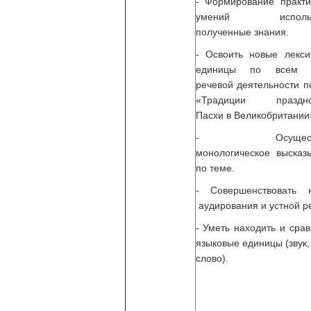
- Формирование практи
умений использо
полученные знания.
- Освоить новые лекси
единицы по всем 
речевой деятельности п
«Традиции праздно
Пасхи в Великобритании
- Осуществл
монологическое высказ
по теме.
- Совершенствовать 
аудирования и устной р
- Уметь находить и срав
языковые единицы (звук,
слово).