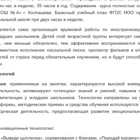
н час в неделю, 35 часов в год. Содержание курса полностью с
ОШ №4» г. Колпашева. Базисный учебный план ФГОС НОО пре
ачальной школе при двух часах в неделю.
ляется сама организация кружковой работы по иностранному
адших школьников. Детей этой возрастной группы интересует са
, чем меньше обязателен, тем эффективнее воспринимается м
вместное исполнение пасхальной песни, просмотр фильмов и кли
детей от страха перед обязательным изучением, но и будут спосо
и.
ологий
ния
, применяемые на занятии, характеризуются высокой комм
ельность, активизируют потенциал знаний и умений, навыков 
омпетенции у младших школьников. Технологии направлены на 
 формы, методические приемы и средства обучения используются 
орческая деятельность, предполагающая развитие эмоциональн
новационные технологии
:
 «Выведи цыпленка», соревнования с блинами, «Передай корзину»