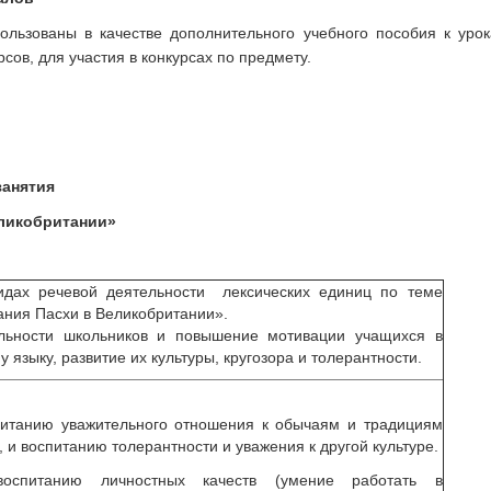
ользованы в качестве дополнительного учебного пособия к урок
рсов, для участия в конкурсах по предмету.
занятия
ликобритании»
идах речевой деятельности лексических единиц по теме
ния Пасхи в Великобритании».
альности школьников и повышение мотивации учащихся в
 языку, развитие их культуры, кругозора и толерантности.
питанию уважительного отношения к обычаям и традициям
 и воспитанию толерантности и уважения к другой культуре.
оспитанию личностных качеств (умение работать в