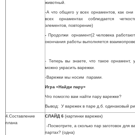
животный.
-А что общего у всех орнаментов, как они
всех орнаментах соблюдается четкост
элементов, повторение)
-
Продолжи орнамент(2 человека работают 
окончания работы выполняется взаимопрове
- Теперь вы знаете, что такое орнамент, 
можно украсить варежки.
-Варежки мы носим парами.
Игра «Найди пару»
Что помогло вам найти пару варежке?
Вывод: У варежек в паре д.б. одинаковый р
4.Составление
СЛАЙД 6
(картинки варежек)
плана
-Посмотрите, а сколько пар заготовок для в
партах? (одна)