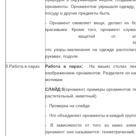
орнаменты. Орнаментом украшали одежду, 
посуду и другие предметы быта.
- Орнамент оживляет вещи, делает их б
красивыми. Кроме того, орнамент служ
защитой от злых
Не удивител
что узоры-заклинания на одежде располаг
рукавах, подоле.
3.Работа в парах
Работа в парах:
На ваших столах леж
изображением орнаментов. Разделите их на
мотивам.
СЛАЙД 5
(орнамент, примеры орнаментов: г
растительный, животный)
- Проверка на слайде
- Что объединяет орнаменты в каждой груп
- В зависимости от того из каких элем
орнамент они называются: геометрический,