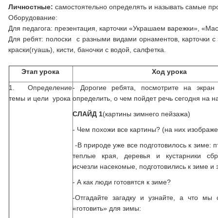
Личностные:
самостоятельно определять и называть самые пр
Оборудование:
Для педагога: презентация, карточки «Украшаем варежки», «Ма
Для ребят: полоски с разными видами орнаментов, карточки с 
краски(гуашь), кисти, баночки с водой, салфетка.
Этап урока
Ход урока
1. Определение
- Дорогие ребята, посмотрите на экран
темы и цели урока
определить, о чем пойдет речь сегодня на 
СЛАЙД 1
(картины зимнего пейзажа)
- Чем похожи все картины? (на них изображ
-В природе уже все подготовилось к зиме: п
теплые края, деревья и кустарники сбр
исчезли насекомые, подготовились к зиме и 
- А как люди готовятся к зиме?
-Отгадайте загадку и узнайте, а что мы 
«готовить» для зимы: