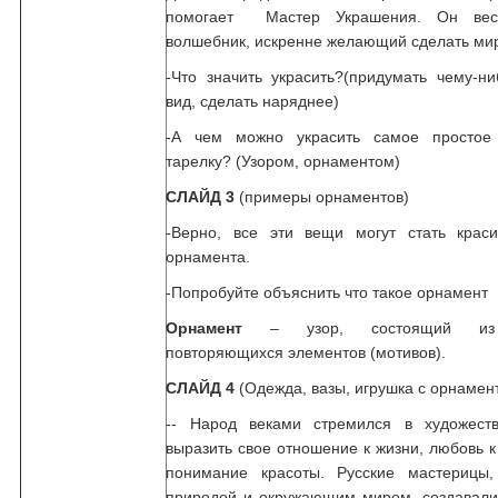
помогает Мастер Украшения. Он вес
волшебник, искренне желающий сделать ми
-Что значить украсить?(придумать чему-н
вид, сделать наряднее)
-А чем можно украсить самое простое 
тарелку? (Узором, орнаментом)
СЛАЙД 3
(примеры орнаментов)
-Верно, все эти вещи могут стать крас
орнамента.
-Попробуйте объяснить что такое орнамент
Орнамент
– узор, состоящий из 
повторяющихся элементов (мотивов).
СЛАЙД 4
(Одежда, вазы, игрушка с орнамен
-- Народ веками стремился в художест
выразить свое отношение к жизни, любовь к
понимание красоты. Русские мастерицы
природой и окружающим миром, создавали