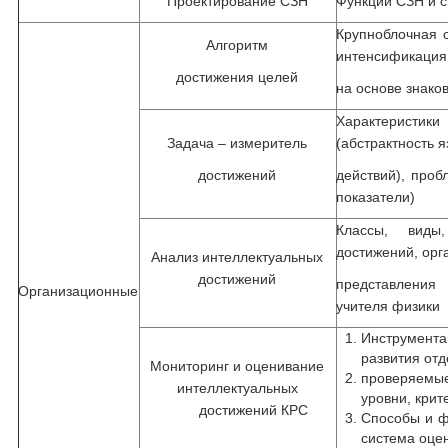
Проектирование СЗН
Функции СЗН и 
Крупноблочная 
Алгоритм
интенсификация
достижения целей
на основе знако
Характеристики
Задача – измеритель
(абстрактность я
достижений
действий), проб
показатели)
Классы, виды,
достижений, ор
Анализ интеллектуальных
достижений
представления
Организационные
учителя физики
Инструмент
развития от
Мониторинг и оценивание
проверяемые
интеллектуальных
уровни, крит
достижений КРС
Способы и ф
система оце