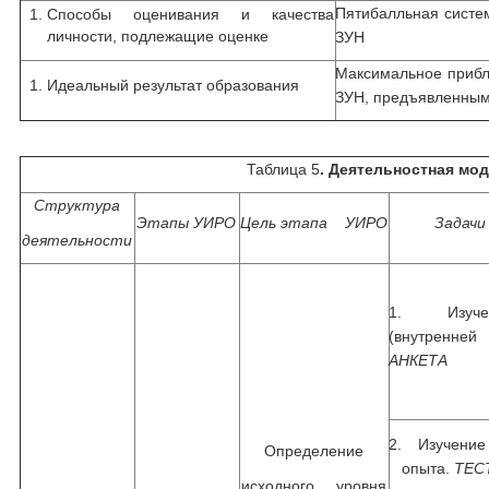
Пятибалльная систе
Способы оценивания и качества
личности, подлежащие оценке
ЗУН
Максимальное прибл
Идеальный результат образования
ЗУН, предъявленным
Таблица 5
. Деятельностная мо
Структура
Этапы УИРО
Цель этапа УИРО
Задачи
деятельности
1. Изуче
(внутренн
АНКЕТА
2. Изучение
Определение
опыта.
ТЕС
исходного уровня