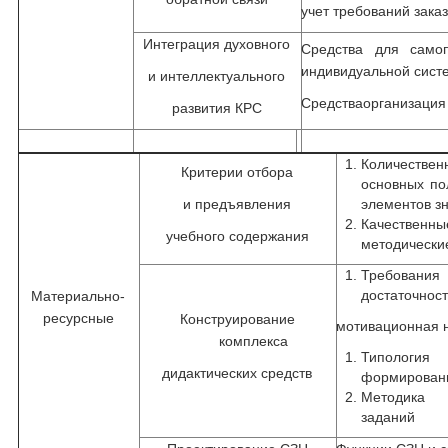
учет требований зака
Интеграция духовного
Средства для самоп
индивидуальной сист
и интеллектуального
Средстваорганизация
развития КРС
Количестве
Критерии отбора
основных по
и предъявления
элементов з
Качествен
учебного содержания
методически
Требовани
достаточност
Материально-
ресурсные
Конструирование
мотивационная 
комплекса
Типология
дидактических средств
формировани
Методика 
заданий