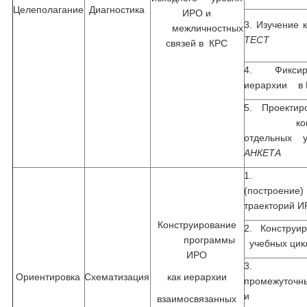
Целеполагание
Диагностика
ИРО и
3. Изучение 
межличностных
ТЕСТ
связей в КРС
4. Фиксир
иерархии в
5. Проектир
конечно
отдельных 
АНКЕТА
1. Прог
(построен
траекторий 
Конструирование
2. Конструи
программы
учебных цикл
ИРО
3. Пла
Ориентировка
Схематизация
как иерархии
промежуточн
и
взаимосвязанных