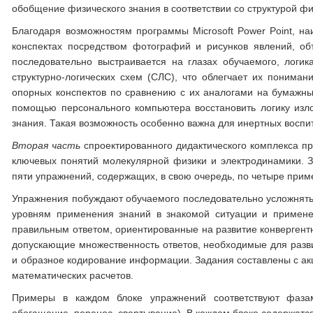
обобщение физического знания в соответствии со структурой фи
Благодаря возможностям программы Microsoft Power Point, н
конспектах посредством фотографий и рисунков явлений, объ
последовательно выстраивается на глазах обучаемого, лог
структурно-логических схем (СЛС), что облегчает их понима
опорных конспектов по сравнению с их аналогами на бумажных
помощью персонального компьютера восстановить логику изл
знания. Такая возможность особенно важна для инертных воспита
Вторая часть
спроектированного дидактического комплекса пр
ключевых понятий молекулярной физики и электродинамики. За
пяти упражнений, содержащих, в свою очередь, по четыре прим
Упражнения побуждают обучаемого последовательно усложнять 
уровням применения знаний в знакомой ситуации и примене
правильным ответом, ориентированные на развитие конвергентн
допускающие множественность ответов, необходимые для разви
и образное кодирование информации. Задания составлены с ак
математических расчетов.
Примеры в каждом блоке упражнений соответствуют фазам 