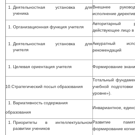
Внешнее руковод
Деятельностная установка для
ученика
исполнение директив
Авторитарный р
Организационная функция учителя
действующее лицо в
Аккуратный испо
Деятельностная установка для
учителя
рекомендаций
Целевая ориентация учителя
Формирование знаний
Тотальный фундамен
10.Стратегический посыл образования
учебной подготовки
уровне»).
Вариативность содержания
Инвариантное, един
образования
Развитие памят
Приоритеты в интеллектуальном
развитии учеников
формирование когни