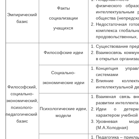
физического обра
Факты
интеллектуальным 
Эмпирический
социализации
общества (непредска
базис
Недостаточная гото
учащихся
комплекса глоб
продовольственных, 
Существование пред
Философские идеи
Взаимосвязь коммун
в открытых организа
Концепция управ
Социально-
системами
Влияние коллек
экономические идеи
Философский,
интеллектуальной д
социально-
Взаимная связь вн
экономический,
развитии интеллекта
психолого-
Психологические идеи,
Идеи о детермин
педагогический
характером учебной
модели
базис
Уровневая моде
(М.А.Холодная)
Педагогика – прикл