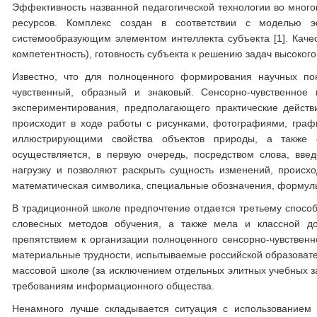
Эффективность названной педагогической технологии во мног
ресурсов. Комплекс создан в соответствии с моделью э
системообразующим элементом интеллекта субъекта [1]. Качест
компетентность), готовность субъекта к решению задач высокого
Известно, что для полноценного формирования научных пон
чувственный, образный и знаковый. Сенсорно-чувственно
экспериментирования, предполагающего практические дейст
происходит в ходе работы с рисунками, фотографиями, гра
иллюстрирующими свойства объектов природы, а также 
осуществляется, в первую очередь, посредством слова, вв
нагрузку и позволяют раскрыть сущность изменений, проис
математическая символика, специальные обозначения, формулы
В традиционной школе предпочтение отдается третьему спосо
словесных методов обучения, а также мела и классной до
препятствием к организации полноценного сенсорно-чувстве
материальные трудности, испытываемые российской образовате
массовой школе (за исключением отдельных элитных учебных за
требованиям информационного общества.
Ненамного лучше складывается ситуация с использованием 