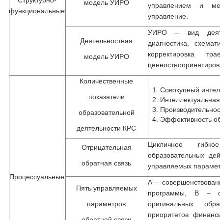
Структурно-
модель УИРО
управлением и ме
функциональные
управление.
УИРО – вид деяте
Деятельностная
диагностика, схемат
корректировка т
модель УИРО
ценностноориентиров
Количественные
Совокупный интел
показатели
Интеллектуальная
Производительнос
образовательной
Эффективность об
деятельности КРС
Цикличное гибко
Отрицательная
образовательных де
обратная связь
управляемых параме
Процессуальные
А – совершенствован
Пять управляемых
программы, В – с
параметров
оригинальных обр
приоритетов финанс
обратной связи