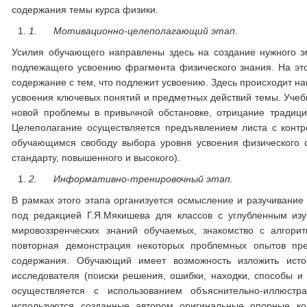
содержания темы курса физики.
1.
Мотивационно-целеполагающий этап.
Усилия обучающего направлены здесь на создание нужного э
подлежащего усвоению фрагмента физического знания. На эт
содержание с тем, что подлежит усвоению. Здесь происходит н
усвоения ключевых понятий и предметных действий темы. Учебн
новой проблемы в привычной обстановке, отрицание традици
Целеполагание осуществляется предъявлением листа с контр
обучающимся свободу выбора уровня усвоения физического с
стандарту, повышенного и высокого).
2.
Информативно-тренировочный этап.
В рамках этого этапа организуется осмысление и разучивание
под редакцией Г.Я.Мякишева для классов с углубленным из
мировоззренческих знаний обучаемых, знакомство с алгори
повторная демонстрация некоторых проблемных опытов пре
содержания. Обучающий имеет возможность изложить истор
исследователя (поиски решения, ошибки, находки, способы 
осуществляется с использованием объяснительно-иллюстр
используются созданные автором оригинальные опорные ко