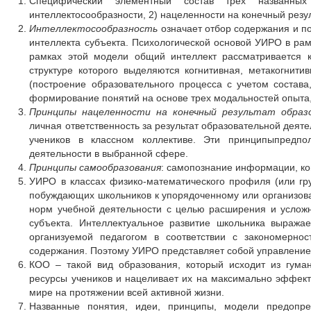
Специфический элементный состав трех названных 
интеллектосообразности, 2) нацеленности на конечный резу
Интеллектосообразность
означает отбор содержания и по
интеллекта субъекта. Психологической основой УИРО в ра
рамках этой модели общий интеллект рассматривается 
структуре которого выделяются когнитивная, метакогнит
(построение образовательного процесса с учетом состава
формирование понятий на основе трех модальностей опыта,
Принципы нацеленности на конечный результат образ
личная ответственность за результат образовательной деят
учеников в классном коллективе. Эти принципыпредпо
деятельности в выбранной сфере.
Принципы самообразования
: самопознание информации, ко
УИРО в классах физико-математического профиля (или гру
побуждающих школьников к упорядоченному или организов
норм учебной деятельности с целью расширения и усложн
субъекта. Интеллектуальное развитие школьника выража
организуемой педагогом в соответствии с закономерно
содержания. Поэтому УИРО представляет собой управление
КОО – такой вид образования, который исходит из гуман
ресурсы учеников и нацеливает их на максимально эффект
мире на протяжении всей активной жизни.
Названные понятия, идеи, принципы, модели предопред