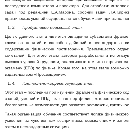
посредством компьютера и проектора. Для отработки интелле
задач под редакцией Е.А.Марона, сборник задач Л.А.Кирик
практических умений осуществляется обучаемыми при выполне
3.
Продуктивно-поисковый этап.
Целью данного этапа является овладение субъектами фрагм
ключевых понятий и способов действий в нестандартных си
содержащие физические противоречия. Преимущество отдае
сочетаний. Для этого этапа автором разработаны и использ
высокого уровней трудности, аналогичные тем, что встречаютс
экзамену (ЕГЭ) по физике. Кроме того, на этом этапе возможн
издательством «Просвещение».
4.
Контрольно-корректирующий этап.
Этот этап – последний при изучении фрагмента физического со
знаний, умений и ППД, включая портфолио, которое понимае
благоприятные возможности для развития рефлексии, критично
Такая организация обучения соответствует логике физическог
усвоения: за чувственным восприятием, осмыслением и запо
затем в нестандартных ситуациях.