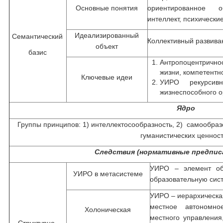
Основные понятия
ориентированное о
интеллект, психическ
Идеализированный
Семантический
Коллективный развива
объект
базис
Антропоцентричнос
жизни, компетентн
Ключевые идеи
УИРО рекурсив
жизнеспособного 
Ядро
Группы принципов: 1) интеллектосообразность, 2) самообраз
гуманистических ценнос
Следствия (нормативные предпис
УИРО – элемент обр
УИРО в метасистеме
образовательную сис
УИРО – иерархическая
местное автономно
Холоническая
местного управления