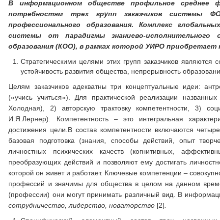
В информационном обществе профильное среднее ф
потребностям трех групп заказчиков системы ФО
профессионального образования. Комплекс глобальн
системы от парадигмы знаниево-исполнительного о
образования (КОО), в рамках которой УИРО приобретает 
Стратегическими целями этих групп заказчиков являются 
устойчивость развития общества, непрерывность образовани
Целям заказчиков адекватны три концептуальные идеи: антр
(«учись учиться»). Для практической реализации названны
Холодная), 2) авторскую трактовку компетентности, 3) со
И.Я.Лернер). Компетентность – это интегральная характер
достижения цели.В состав компетентности включаются четыре 
базовая подготовка (знания, способы действий, опыт твор
личностных психических качеств (когнитивных, аффектив
преобразующих действий и позволяют ему достигать личностн
которой он живет и работает. Ключевые компетенции – совокуп
профессий и значимы для общества в целом на данном време
(профессии) они могут принимать различный вид. В информац
сотрудничество, лидерство, новаторство
[2]
.