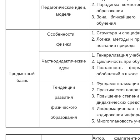
Парадигма компете
Педагогические идеи,
образования
модели
Зона ближайшего 
обучения
Структура и специф
Особенности
Логика, методы и п
физики
познании природы
Генерализация учеб
Частнодидактические
Цикличность при об
Поэтапность форм
идеи
Предметный
обобщений в школе
базис
Фундаментализация
Тенденции
Практическая напра
Повышение степени 
развития
дидактических средс
физического
Информационная н
кодирования инфор
образования
Многоплановость уч
Актор, компетентн