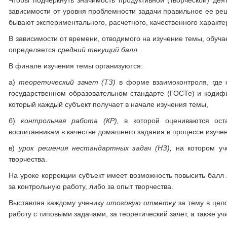
Чтобы подчеркнуть значимость продуктивной (творческой) де
зависимости от уровня проблемности задачи правильное ее реш
бывают экспериментального, расчетного, качественного характе
В зависимости от времени, отводимого на изучение темы, обуча
определяется
средний текущий балл
.
В финале изучения темы организуются:
а)
теоретический зачет (ТЗ)
в форме взаимоконтроля, где 
государственном образовательном стандарте (ГОСТе) и кодифи
который каждый субъект получает в начале изучения темы,
б)
контрольная работа (КР),
в которой оцениваются ост
воспитанникам в качестве домашнего задания в процессе изучен
в)
урок решения нестандартных задач (НЗ),
на котором у
творчества.
На уроке коррекции субъект имеет возможность повысить балл л
за контрольную работу, либо за опыт творчества.
Выставляя каждому ученику
итоговую отметку
за тему в цело
работу с типовыми задачами, за теоретический зачет, а также у