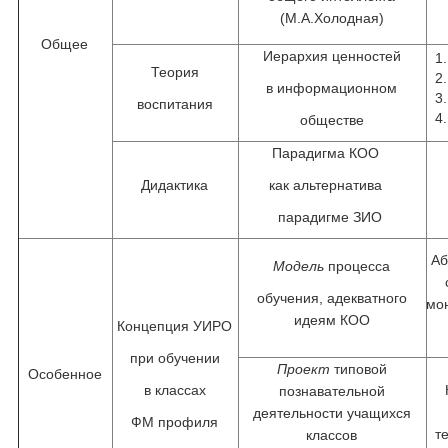
(М.А.Холодная)
Общее
Иерархия ценностей
Теория
в информационном
воспитания
обществе
Парадигма КОО
Дидактика
как альтернатива
парадигме ЗИО
Аб
Модель
процесса
обучения, адекватного
мон
идеям КОО
Концепция УИРО
при обучении
Проект
типовой
Особенное
в классах
познавательной
деятельности учащихся
ФМ профиля
т
классов