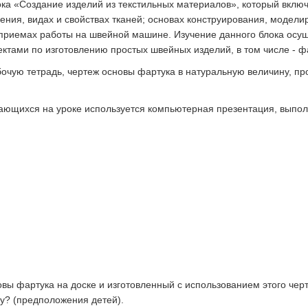
ока «Создание изделий из текстильных материалов», который вклю
чения, видах и свойствах тканей; основах конструирования, модели
приемах работы на швейной машине. Изучение данного блока осу
тами по изготовлению простых швейных изделий, в том числе - фа
чую тетрадь, чертеж основы фартука в натуральную величину, про
ающихся на уроке используется компьютерная презентация, выпо
)
вы фартука на доске и изготовленный с использованием этого чер
у? (предположения детей).