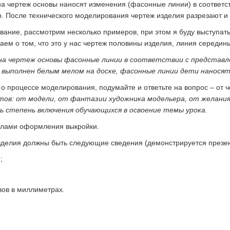
а чертеж основы наносят изменения (фасонные линии) в соответст
. После технического моделирования чертеж изделия разрезают и 
вание, рассмотрим несколько примеров, при этом я буду выступать
аем о том, что это у нас чертеж половины изделия, линия середи
а чертеж основы фасонные линии в соответствии с представле
 выполнен белым мелом на доске, фасонные линии дети нанося
 о процессе моделирования, подумайте и ответьте на вопрос – от 
тов: от модели, от фантазии художника модельера, от желан
 степень включения обучающихся в освоение темы урока.
илами оформления выкройки.
зделия должны быть следующие сведения (демонстрируется презен
;
вов в миллиметрах.