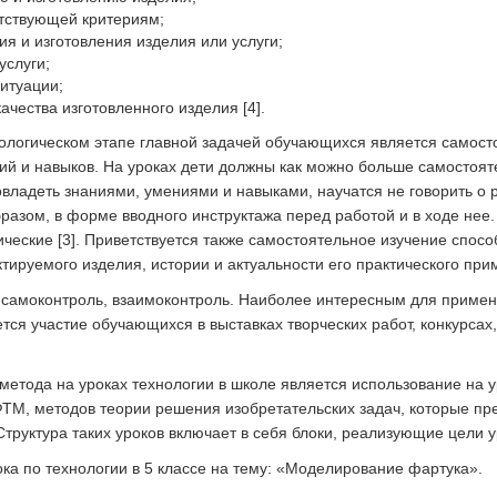
тствующей критериям;
я и изготовления изделия или услуги;
услуги;
итуации;
ачества изготовленного изделия [4].
ологическом этапе главной задачей обучающихся является самосто
й и навыков. На уроках дети должны как можно больше самостояте
овладеть знаниями, умениями и навыками, научатся не говорить о р
разом, в форме вводного инструктажа перед работой и в ходе нее
ческие [3]. Приветствуется также самостоятельное изучение спосо
тируемого изделия, истории и актуальности его практического при
, самоконтроль, взаимоконтроль. Наиболее интересным для приме
тся участие обучающихся в выставках творческих работ, конкурсах
метода на уроках технологии в школе является использование на 
ТМ, методов теории решения изобретательских задач, которые пр
труктура таких уроков включает в себя блоки, реализующие цели уро
ока по технологии в 5 классе на тему: «Моделирование фартука».