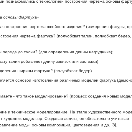
и познакомились с технологией построения чертежа основы фарту
а основы фартука»
ля построения чертежа швейного изделия? (измерения фигуры, при
строения чертежа фартука? (полуобхват талии, полуобхват бедер,
 переда до талии? (для определения длины нагрудника);
вату талии добавляют длину завязок или застежки);
еделения ширины фартука? (полуобхват бедер).
вляется основой изготовления различных моделей фартука (демон
думаете - что такое моделирование? (процесс создания новых моде
ие и техническое моделирование. На этапе художественного моде
т художник-модельер. Создавая эскизы, он обязательно учитывает 
равление моды, основы композиции, цветоведения и др. [8].