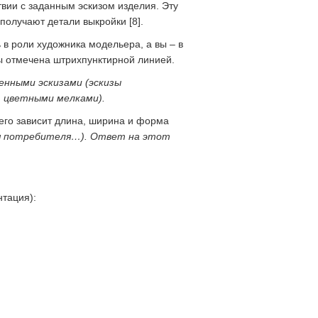
вии с заданным эскизом изделия. Эту
получают детали выкройки [8].
 в роли художника модельера, а вы – в
ны отмечена штрихпунктирной линией.
нными эскизами (эскизы
т цветными мелками).
чего зависит длина, ширина и форма
ия потребителя…). Ответ на этот
тация):