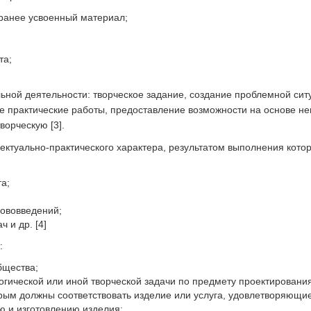
 ранее усвоенный материал;
та;
ьной деятельности: творческое задание, создание проблемной сит
ые практические работы, предоставление возможности на основе н
ворческую [3].
лектуально-практического характера, результатом выполнения кото
а;
нововведений;
 и др. [4]
:
бщества;
огической или иной творческой задачи по предмету проектирования
орым должны соответствовать изделие или услуга, удовлетворяющие
 и изготовлению изделия;