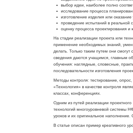
выбор идеи, наиболее полно соотве
исследование процесса планировани
изготовление изделия или оказание 
проведение испытаний в реальной с
оценку процесса проектирования и к
На стадии реализации проекта или техн
применение необходимых знаний, умени
делать. Только таким путем они смогут 
сведения даются учащимся, главным об
обучения: наглядные, словесные, практи
последовательности изготовления проек
Методы контроля: тестирование, опрос
«Технология» в качестве контроля являе
классах, конференциях.
Одним из путей реализации проектного 
технологий многоуровневой системы НФ
уроков и их оригинальное наполнение. С
В статье описан пример креативного ур