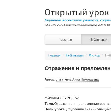
Открытый урок
Обучение, воспитание, развитие, социа
ISSN 2410-2830. Свидетельство о регистрации Эл № ФС7
Главная
Публикации
Главная
/
Публикации
/
Физика
/
Пуб
Отражение и преломлени
Автор:
Лагуткина Анна Николаевна
ФИЗИКА
8, УРОК 57
Тема:
Отражение и преломление света.
Цель урока
:углубление знаний учащихс