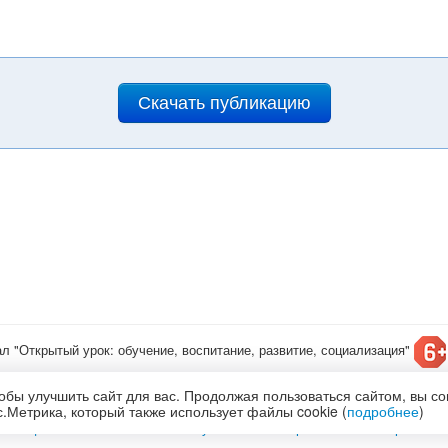
Скачать публикацию
ал "Открытый урок: обучение, воспитание, развитие, социализация"
т конкурсы для детей
обы улучшить сайт для вас. Продолжая пользоваться сайтом, вы с
олитика обработки и защиты персональных данных
.Метрика, который также использует файлы cookie (
подробнее
)
по
лицензии Creative Commons С указанием авторства 4.0 Всемирная
.