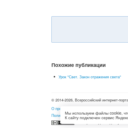
Похожие публикации
Урок "Свет. Закон отражения света"
© 2014-2026, Всероссийский интернет-порт
О проекте
•
Школьные олимпиады и интерне
Мы используем файлы cookie, чт
Политика использования файлов cookie
•
П
К сайту подключен сервис Яндекс
Это произведение доступно 