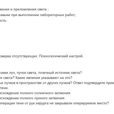
ажения и преломления света ;
навыки при выполнении лабораторных работ;
ость.
онный момент
оверка отсутствующих. Психологический настрой.
ами луч, пучок света, точечный источник света?
я света? Какие явления указывают на это?
ых пучков в пространстве от других пучков? Ответ подтвердите пр
тени.
хождение полного солнечного затме­ния.
схождение полного лунного затмения.
операции тени от рук хирурга не закрывали оперируемое место?