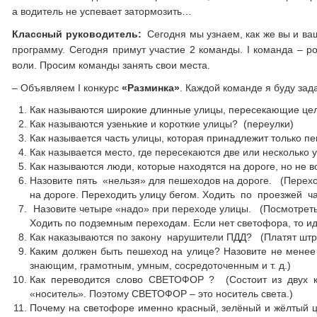
а водитель не успевает затормозить…
Классный руководитель:
Сегодня мы узнаем, как же вы и ва
программу. Сегодня примут участие 2 команды. I команда – род
воли. Просим команды занять свои места.
– Объявляем I конкурс
«Разминка»
. Каждой команде я буду зад
Как называются широкие длинные улицы, пересекающие це
Как называются узенькие и короткие улицы? (переулки)
Как называется часть улицы, которая принадлежит только п
Как называется место, где пересекаются две или несколько 
Как называются люди, которые находятся на дороге, но не 
Назовите пять «нельзя» для пешеходов на дороге. (Переходи
на дороге. Переходить улицу бегом. Ходить по проезжей ча
Назовите четыре «надо» при переходе улицы. (Посмотреть н
Ходить по подземным переходам. Если нет светофора, то и
Как наказываются по закону нарушители ПДД? (Платят шт
Каким должен быть пешеход на улице? Назовите не менее
знающим, грамотным, умным, сосредоточенным и т. д.)
Как переводится слово СВЕТОФОР ? (Состоит из двух ко
«носитель». Поэтому СВЕТОФОР – это носитель света.)
Почему на светофоре именно красный, зелёный и жёлтый ц