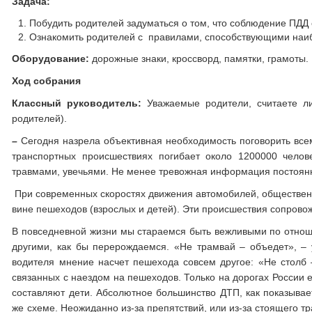
Задача:
Побудить родителей задуматься о том, что соблюдение ПДД 
Ознакомить родителей с правилами, способствующими наи
Оборудование:
дорожные знаки, кроссворд, памятки, грамоты.
Ход собрания
Классный руководитель:
Уважаемые родители, считаете ли
родителей).
–
Сегодня назрела объективная необходимость поговорить все
транспортных происшествиях погибает около 1200000 челов
травмами, увечьями. Не менее тревожная информация постоянн
При современных скоростях движения автомобилей, обществен
вине пешеходов (взрослых и детей). Эти происшествия сопрово
В повседневной жизни мы стараемся быть вежливыми по отношен
другими, как бы перерождаемся. «Не трамвай – объедет», –
водителя мнение насчет пешехода совсем другое: «Не столб –
связанных с наездом на пешеходов. Только на дорогах России 
составляют дети. Абсолютное большинство ДТП, как показывае
же схеме. Неожиданно из-за препятствий, или из-за стоящего 