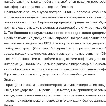
наработать и попытаться обогатить свой опыт ведения перегов
них сферы и направления ведения бизнеса.
Практические занятия курса построены таким образом, чтобы е
эффективную модель коммуникативного поведения в окружающем
очень важны и по этой причине программа, предлагающая обуче
понять существующие механизмы взаимодействия участников би
3. Требования к результатам освоения содержания дисцип
Процесс изучения дисциплины направлен на формирование эл
направлению подготовки 081100 – государственное и муниципа
- общекультурных (ОК): способен представлять результаты свое
среде, находить компромиссные и альтернативные решения (ОК
- владеет основными способами и средствами информационного
информации, наличием навыков работы с информационно-комм
- способностью к восприятию и методическому обобщению инфор
В результате освоения дисциплины обучающийся должен:
Знать:
- принципы развития и закономерности функционирования госуд
- виды государственных решений и методы их принятия; базов
- виды, типы и назначение различных программно-технических 
- этапы технологического процесса визуализации безнес-данных
Уметь: