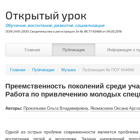
Открытый урок
Обучение, воспитание, развитие, социализация
ISSN 2410-2830. Свидетельство о регистрации Эл № ФС77-65466 от 04.05.2016
Главная
Публикации
Информация о п
Главная
/
Публикации
/
Музыка
/
Публикация № ПОУ 004666
Преемственность поколений среди уч
Работа по привлечению молодых спе
Авторы:
Прокопьева Ольга Владимировна
,
Якомаскина Оксана Арсл
Одной из острых проблем современности является проблема д
воспитания детей и молодежи. Задача учреждений допол