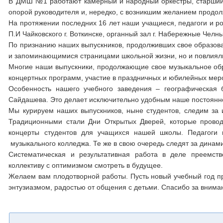
В ДМШ №1 работают камерный и народный оркестры, старший и
опорой руководителя и, нередко, с возникшим желанием продол
На протяжении последних 16 лет наши учащиеся, педагоги и ро
П.И Чайковского г. Воткинске, органный зал г. Набережные Челны,
По признанию наших выпускников, продолживших свое образован
и запоминающимися страницами школьной жизни, но и повлиял
Многие наши выпускники, продолжающие свое музыкальное обр
концертных программ, участие в праздничных и юбилейных мер
Особенность нашего учебного заведения – географическая 
Сайдашева. Это делает исключительно удобным наше постоянно
Мы курируем наших выпускников, ныне студентов, следим за и
Традиционными стали Дни Открытых Дверей, которые провод
концерты студентов для учащихся нашей школы. Педагоги
музыкального колледжа. Те же в свою очередь следят за динам
Систематическая и результативная работа в деле преемст
коллективу с оптимизмом смотреть в будущее.
Желаем вам плодотворной работы. Пусть новый учебный год пр
энтузиазмом, радостью от общения с детьми. Спасибо за внима