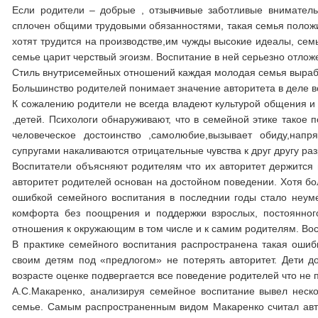
Если родители – добрые , отзывчивые заботливые внимател
сплочен общими трудовыми обязанностями, такая семья положит
хотят трудится на производстве,им чужды высокие идеалы, семь
семье царит черствый эгоизм. Воспитание в ней серьезно отлож
Стиль внутрисемейных отношений каждая молодая семья выраб
Большинство родителей понимает значение авторитета в деле во
К сожалению родители не всегда владеют культурой общения и 
,детей. Психологи обнаруживают, что в семейной этике такое 
человеческое достоинство ,самолюбие,вызывает обиду,нап
супругами накаливаются отрицательные чувства к друг другу ра
Воспитатели объясняют родителям что их авторитет держится н
авторитет родителей основан на достойном поведении. Хотя бо
ошибкой семейного воспитания в последнии годы стало неум
комфорта без поощрения и поддержки взрослых, постоянног
отношения к окружающим в том числе и к самим родителям. В
В практике семейного воспитания распространена такая ошибк
своим детям под «предлогом» не потерять авторитет. Дети д
возрасте оценке подвергается все поведение родителей что не 
А.С.Макаренко, анализируя семейное воспитание вывел неско
семье. Самым распространенным видом Макаренко считал авто