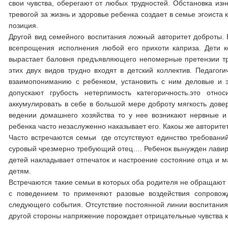
свои чувства, оберегают от любых трудностей. Обстановка из
тревогой за жизнь и здоровье ребенка создает в семье эгоист
позиция.
Другой вид семейного воспитания ложный авторитет доброты.
всепрощения исполнения любой его прихоти каприза. Дети к
вырастает баловня предъявляющего непомерные претензии т
этих двух видов трудно входят в детский коллектив. Педагог
взаимопониманию с ребенком, установить с ним деловые и 
допускают грубость нетерпимость категоричность.это отн
аккумулировать в себе в большой мере доброту мягкость дов
ведении домашнего хозяйства то у нее возникают нервные и
ребенка часто незаслуженно наказывает его. Какоы же авторитет
Часто встречаются семьи где отсутствуют единство требован
суровый чрезмерно требующий отец…. Ребенок вынужден лавиро
детей накладывает отпечаток и настроение состояние отца и м
детям.
Встречаются такие семьи в которых оба родителя не обращают 
с поведением то применяют разовые воздействия сопрово
следующего события. Отсутствие постоянной линии воспитания 
другой стороны напряжение порождает отрицательные чувства к