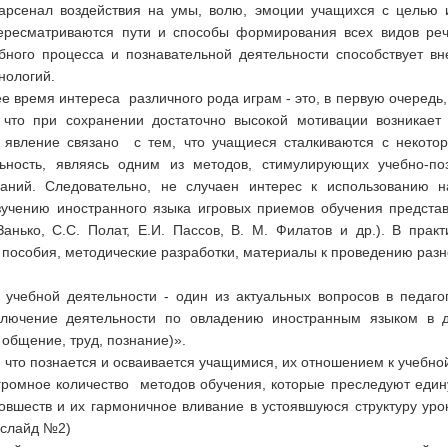
арсенал воздействия на умы, волю, эмоции учащихся с целью и
ересматриваются пути и способы формирования всех видов рече
ебного процесса и познавательной деятельности способствует вн
нологий.
 время интереса различного рода играм - это, в первую очередь
 что при сохранении достаточно высокой мотивации возникает
 явление связано с тем, что учащиеся сталкиваются с некото
ность, являясь одним из методов, стимулирующих учебно-поз
наний. Следовательно, не случаен интерес к использованию н
учению иностранного языка игровых приемов обучения предста
Занько, С.С. Полат, Е.И. Пассов, В. М. Филатов и др.). В пра
пособия, методические разработки, материалы к проведению разн
учебной деятельности - один из актуальных вопросов в педаго
включение деятельности по овладению иностранным языком в 
общение, труд, познание)».
 что познается и осваивается учащимися, их отношением к учебной
громное количество методов обучения, которые преследуют един
вшеств и их гармоничное вливание в устоявшуюся структуру уро
(слайд №2)