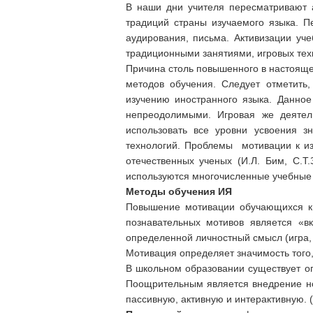
В наши дни учителя пересматривают 
традиций страны изучаемого языка. П
аудирования, письма. Активизации уч
традиционными занятиями, игровых тех
Причина столь повышенного в настоящее
методов обучения. Следует отметить,
изучению иностранного языка. Данное
непреодолимыми. Игровая же деятель
использовать все уровни усвоения з
технологий. Проблемы мотивации к из
отечественных ученых (И.Л. Бим, С.Т.
используются многочисленные учебные 
Методы обучения ИЯ
Повышение мотивации обучающихся к 
познавательных мотивов является «
определенной личностный смысл (игра, 
Мотивация определяет значимость того,
В школьном образовании существует о
Поощрительным является внедрение но
пассивную, активную и интерактивную. 