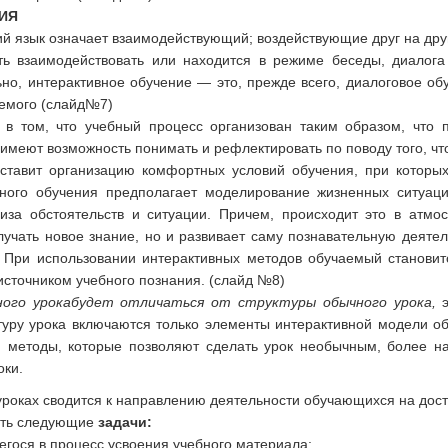
 ИЯ
кий язык означает взаимодействующий; воздействующие друг на дру
ь взаимодействовать или находится в режиме беседы, диалога
но, интерактивное обучение — это, прежде всего, диалоговое обу
аемого (слайд№7)
т в том, что учебный процесс организован таким образом, что 
имеют возможность понимать и рефлектировать по поводу того, что
ставит организацию комфортных условий обучения, при которых
вного обучения предполагает моделирование жизненных ситуаци
иза обстоятельств и ситуации. Причем, происходит это в атмо
лучать новое знание, но и развивает саму познавательную деяте
 При использовании интерактивных методов обучаемый становит
источником учебного познания. (слайд №8)
ого урока
будет отличаться от структуры обычного урока,
э
туру урока включаются только элементы интерактивной модели об
и методы, которые позволяют сделать урок необычным, более 
оки.
уроках сводится к направлению деятельности обучающихся на дост
ать следующие
задачи:
гося в процесс усвоения учебного материала;