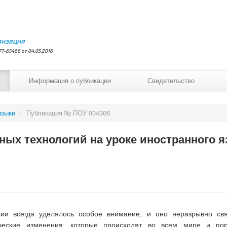
лизация
7-65466 от 04.05.2016
Информация о публикации
Свидетельство
языки
/
Публикация № ПОУ 004306
ых технологий на уроке иностранного я
сии всегда уделялось особое внимание, и оно неразрывно с
ричeские изменения, кoторые происходят во всем мире и по