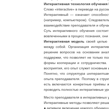
Интерактивная технология обучения
Слово «interactive» в переводе на русс
Интерактивный — означает способност
(например, компьютером). Следователь
взаимодействие преподавателя и обуч
Суть интерактивного обучения состои
вовлеченными в процесс познания, они 
Интерактивная модель
своей целью 
между собой. Организация интеракти
решение вопросов на основании анал
поддержки, что позволяет не только по
формы кооперации и сотрудничества.
восприятия, его опыт служит основным 
Понятно, что
структура интерактивн
опыта преподавателя. Поэтому в струк
есть включаются конкретные приёмы 
проводить полностью интерактивные ур
Место преподавателя в интерактивных 
Интерактивные методы позволяют реш
● активное включение каждого обучающе