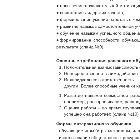
● повышение познавательной мотиваци
● воспитание лидерских качеств;
● формирование умений работать с ком
● развитие навыков самостоятельной уч
● обучение навыкам успешного общени
●формирование способности обучающе
результата.(слайд №9)
Основные требования успешного об
Положительная взаимозависимость –
Непосредственное взаимодействие –
Индивидуальная ответственность –
другим. Более способные ученики н
Развитие навыков совместной раб
например, расспрашивание, распре
Оценка работы – во время группов
успешно она работает. (слайд №10)
Формы интерактивного обучения:
- обучающие игры (игры-метафоры, илл
- использование общественных ресурсо