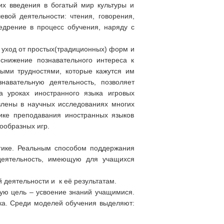
х введения в богатый мир культуры и
вой деятельности: чтения, говорения,
едрение в процесс обучения, наряду с
, уход от простых(традиционных) форм и
 снижение познавательного интереса к
рыми трудностями, которые кажутся им
навательную деятельность, позволяет
а уроках иностранного языка игровых
влены в научных исследованиях многих
ктике преподавания иностранных языков
ообразных игр.
гике. Реальным способом поддержания
деятельность, имеющую для учащихся
 деятельности и к её результатам.
ую цель – усвоение знаний учащимися.
ка. Среди моделей обучения выделяют: