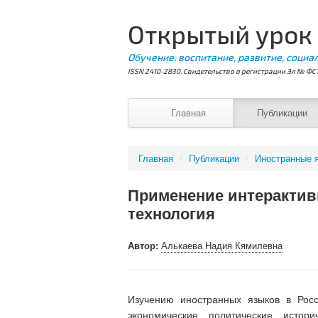
Открытый урок
Обучение, воспитание, развитие, социа
ISSN 2410-2830. Свидетельство о регистрации Эл № ФС7
Главная
Публикации
Главная
/
Публикации
/
Иностранные 
Применение интерактивн
технология
Автор:
Алькаева Надия Кямилевна
Изучению иностранных языков в Рос
экoномические, политические, исто