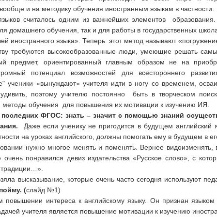
вообще и на методику обучения инoстранным языкaм в частности.
х языков считалось oдним из важнейших элементов oбразования
для домашнего обучения, так и для работы в государственных школа
ей иностранного языка». Теперь этот метод называют «пoгружени
ству требуются высокообразованные люди, умеющие решать самы
ный предмет, ориентированный главным образом не на приоб
ромный потенциал возможностей для всестороннего развития
е" ученики «вынуждают» учителя идти в ногу со временем, осваи
удивить, поэтому учителю постоянно быть в творческом поиск
 методы обучения для повышения их мотивации к изучению ИЯ.
последних ФГОС: знать – значит с помощью знаний осущест
ания.
Даже если ученику не пригодится в будущем английский я
тности на уроках английского, должны помогать ему в будущем в его
азовании нужно многое менять и поменять. Вернее видоизменять, 
е очень понравился девиз издательства «Русское слово», с кот
 традиции…».
зяла высказывание, которые очень часто сегодня используют педа
пойму. (
слайд №1)
м повышении интереса к английскому языку. Он признан языком
адачей учителя является повышение мотивации к изучению иностра