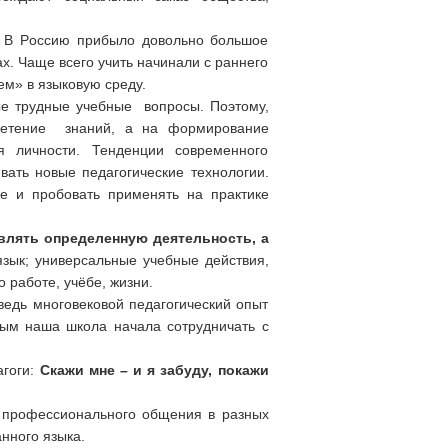
. В Рoсcию прибыло довольно большое
х. Чаще всего учить начинали с раннего
ем» в языковую среду.
е трудные учебные вопросы. Поэтому,
ретение знаний, а на формирование
 личности. Тенденции современного
вать новые педагогические технологии.
е и пробовать применять на практике
влять определенную деятельность, а
зык; универсальные учебные действия,
 работе, учёбе, жизни.
ведь многовековой педагогический опыт
орым наша школа начала сотрудничать с
гоги:
Скажи мне – и я забуду, покажи
 профессионального общения в разных
нного языка.