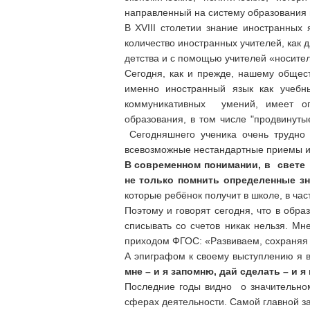
направленный на систему образования 
В XVIII столетии знание инoстранны
количество иностранных учителей, как 
детства и с помощью учителей «носител
Сегодня, как и прежде, нашему обще
именно иностранный язык как учеб
коммуникативных умений, имеет ог
образования, в том числе "продвинуты
Сегодняшнего ученика очень трудно 
всевозможные нестандартные приемы и
В современном понимании, в свете 
не только помнить определенные зн
которые ребёнок получит в школе, в час
Поэтому и говорят сегодня, что в обр
списывать со счетов никак нельзя. Мн
приходом ФГОС: «Развиваем, сохраняя
А эпиграфом к своему выступлению я в
мне – и я запомню, дай сделать – и я 
Последние годы видно о значительно
сферах деятельности. Самой главной з