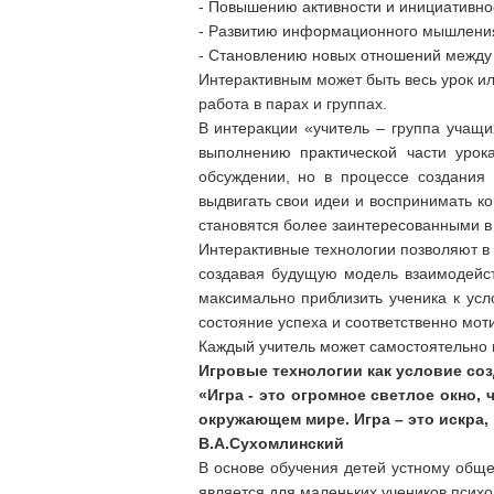
- Повышению активности и инициативнос
- Развитию информационного мышления
- Становлению новых отношений между 
Интерактивным может быть весь урок или
работа в парах и группах.
В интеракции «учитель – группа учащи
выполнению практической части урок
обсуждении, но в процессе создания 
выдвигать свои идеи и воспринимать ко
становятся более заинтересованными в 
Интерактивные технологии позволяют в
создавая будущую модель взаимодейст
максимально приблизить ученика к усл
состояние успеха и соответственно мот
Каждый учитель может самостоятельно
Игровые технологии как условие со
«Игра - это огромное светлое окно,
окружающем мире. Игра – это искра
В.А.Сухомлинский
В основе обучения детей устному обще
является для маленьких учеников псих