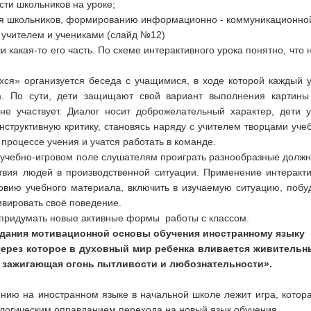
ти школьников на уроке;
 школьников, формированию информационно - коммуникационной
учителем и учениками (слайд №12)
 какая-то его часть. По схеме интерактивного урока понятно, что
хся» организуется беседа с учащимися, в ходе которой каждый 
а. По сути, дети защищают свой вариант выполнения картины 
не участвует. Диалог носит доброжелательный характер, дети 
нструктивную критику, становясь наряду с учителем творцами уче
процессе учения и учатся работать в команде.
 учебно-игровом поле слушателям проиграть разнообразные должно
вия людей в производственной ситуации. Применение интеракти
овию учебного материала, включить в изучаемую ситуацию, побу
ивировать своё поведение.
 придумать новые активные формы работы с классом.
здания мотивационной основы обучения иностранному языку
 через которое в духовный мир ребенка вливается живитель
, зажигающая огонь пытливости и любознательности».
нию на иностранном языке в начальной школе лежит игра, котор
ологическим оправданием перехода на новый язык обучения.