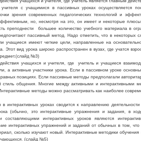
ействия учащихся и учителя, где учитель является главным дейст
 учителя с учащимися в пассивных уроках осуществляется пос
 точки зрения современных педагогических технологий и эффек
ффективным, но, несмотря на это, он имеет и некоторые плюсы. 
сть преподнести большее количество учебного материала в ог
редпочитают пассивный метод. Надо отметить, что в некоторых с
сли учащиеся имеют четкие цели, направленные на основательн
а. Этот вид урока широко распространен в вузах, где учатся вз
предмет.(слайд №3)
ействия учащихся и учителя, где учитель и учащиеся взаимоде
ли, а активные участники урока. Если в пассивном уроке основн
 равных позициях. Если пассивные методы предполагали авторита
 стиль общения. Многие между активными и интерактивными мет
. Интерактивные методы можно рассматривать как наиболее совре
я в интерактивных уроках сводится к направлению деятельности
рока (обычно, это интерактивные упражнения и задания, в ход
ми составляющими интерактивных уроков являются интеракти
ие интерактивных упражнений и заданий от обычных в том, что 
ериал, сколько изучают новый. Интерактивные методики обучения 
учающихся. (слайд №5)