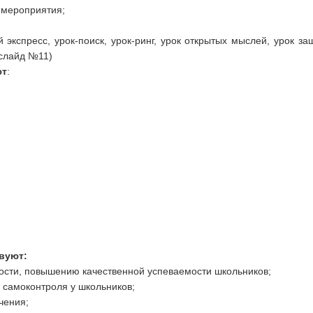
 мероприятия;
 экспресс, урок-поиск, урок-ринг, урок открытых мыслей, урок за
(слайд №11)
ют
:
вуют:
ости, повышению качественной успеваемости школьников;
 самоконтроля у школьников;
чения;