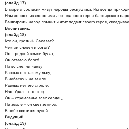
(слайд 17)
В мире и согласии живут народы республики. Им всегда приход
Нам хорошо известно имя легендарного героя башкирского нар
Башкирский народ помнит и чтит подвиг своего героя, складывае
Воспитаник.
(слайд 18)
Кто он, грозный Салават?
Чем он славен и богат?
Он – родной земли булат,
Он отвагою богат!
Ни во сне, ни наяву
Равных нет такому льву,
В небесах и на земле
Равных нет его стреле.
Наш Урал – его отец.
Он – стремленье всех сердец,
На земле – он свет земной,
В небе светится луной.
Ведущий.
(слайд 19)