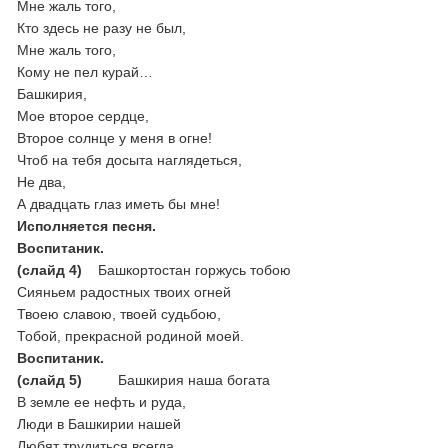
Мне жаль того,
Кто здесь не разу не был,
Мне жаль того,
Кому не пел курай…
Башкирия,
Мое второе сердце,
Второе солнце у меня в огне!
Чтоб на тебя досыта наглядеться,
Не два,
А двадцать глаз иметь бы мне!
Исполняется песня.
Воспитаник.
(слайд 4)
Башкортостан горжусь тобою
Сияньем радостных твоих огней
Твоею славою, твоей судьбою,
Тобой, прекрасной родиной моей.
Воспитаник.
(слайд 5)
Башкирия наша богата
В земле ее нефть и руда,
Люди в Башкирии нашей
Любят трудиться всегда.