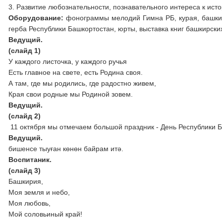
3. Развитие любознательности, познавательного интереса к исто
Оборудование:
фонограммы мелодий Гимна РБ, курая, башкир
герба Республики Башкортостан, юрты, выставка книг башкирски
Ведущий.
(слайд 1)
У каждого листочка, у каждого ручья
Есть главное на свете, есть Родина своя.
А там, где мы родились, где радостно живем,
Края свои родные мы Родиной зовем.
Ведущий.
(слайд 2)
11 октября мы отмечаем большой праздник - День Республики Б
Ведущий.
11 октябрь көндө Башко
бишенсе тыуған көнөн байрам итә.
Воспитаник.
(слайд 3)
Башкирия,
Моя земля и небо,
Моя любовь,
Мой соловьиный край!