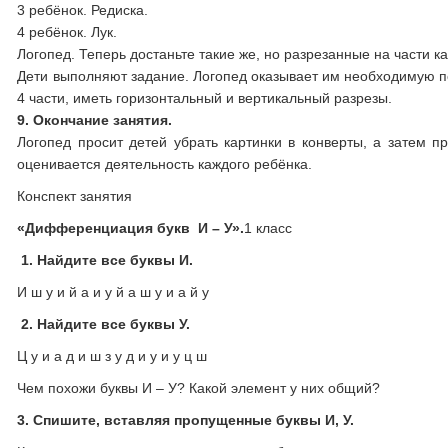
3 ребёнок. Редиска.
4 ребёнок. Лук.
Логопед. Теперь достаньте такие же, но разрезанные на части 
Дети выполняют задание. Логопед оказывает им необходимую по
4 части, иметь горизонтальный и вертикальный разрезы.
9. Окончание занятия.
Логопед просит детей убрать картинки в конверты, а затем п
оценивается деятельность каждого ребёнка.
Конспект занятия
«Дифференциация
букв И – У».
1 класс
1.
Найдите все буквы И.
И ш у и й а и у й а ш у и а й у
2.
Найдите все буквы У.
Ц у и а д и ш з у д и у и у ц ш
Чем похожи буквы И – У? Какой элемент у них общий?
3. Спишите, вставляя пропущенные буквы И, У.