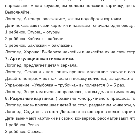
нарисовано много кружков, вы должны положить картинку, гд
Выполняйте.
Логопед. А теперь расскажите, как вы подобрали карточки.
Дети показывают свои карточки и называют сначала один овощ, 
1 ребёнок. Огурец – огурцы
2 ребёнок. Кабачок – кабачки
3 ребёнок. Баклажан – баклажаны
Логопед. Хорошо! Выберите наклейки и наклейте их на свои тет
7. Артикуляционная гимнастика.
Логопед. предлагает детям зеркала.
Логопед. Сегодня к нам опять пришли маленькие волчок и слон
Давайте поиграем вот так: если я покажу волчонка, вы сделаете
Упражнение «Улыбочка – трубочка» выполняется 3 – 5 раз.
Логопед. Зверятам очень понравилось, как вы делали гимнастику
8. Разрезные картинки.
( развитие конструктивного праксиса, 
Логопед вновь приглашает детей за стол, раздаёт им конверты, 
Логопед. Садитесь за стол. Достаньте из конвертов целые карти
Дети вынимают картинки из своих конвертов, рассматривают, чт
1 ребёнок. Репка
2 ребёнок. Свекла.