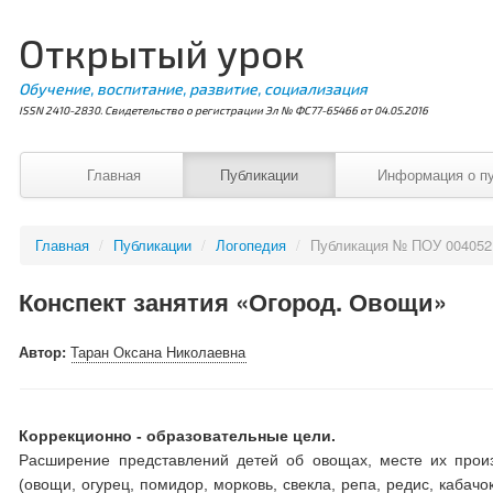
Открытый урок
Обучение, воспитание, развитие, социализация
ISSN 2410-2830. Свидетельство о регистрации Эл № ФС77-65466 от 04.05.2016
Главная
Публикации
Информация о п
Главная
/
Публикации
/
Логопедия
/
Публикация № ПОУ 004052
Конспект занятия «Огород. Овощи»
Автор:
Таран Оксана Николаевна
Коррекционно - образовательные цели.
Расширение представлений детей об овощах, месте их прои
(овощи, огурец, помидор, морковь, свекла, репа, редис, кабачок