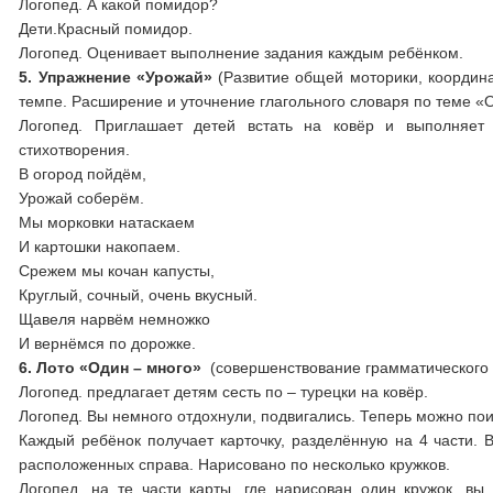
Логопед. А какой помидор?
Дети.Красный помидор.
Логопед. Оценивает выполнение задания каждым ребёнком.
5. Упражнение «Урожай»
(Развитие общей моторики, координ
темпе. Расширение и уточнение глагольного словаря по теме 
Логопед. Приглашает детей встать на ковёр и выполняет
стихотворения.
В огород пойдём,
Урожай соберём.
Мы морковки натаскаем
И картошки накопаем.
Срежем мы кочан капусты,
Круглый, сочный, очень вкусный.
Щавеля нарвём немножко
И вернёмся по дорожке.
6. Лото «Один – много»
(совершенствование грамматического 
Логопед. предлагает детям сесть по – турецки на ковёр.
Логопед. Вы немного отдохнули, подвигались. Теперь можно поиг
Каждый ребёнок получает карточку, разделённую на 4 части. В
расположенных справа. Нарисовано по несколько кружков.
Логопед. на те части карты, где нарисован один кружок, вы