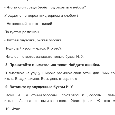
- Что за стол среди берёз под открытым небом?
Угощает он в мороз птиц зерном и хлебом?
- Не колючий, светл – синий
По кустам развешан…
- Хитрая плутовка, рыжая головка,
Пушистый хвост – краса. Кто это?...
Из слов – ответов запишите только буквы И, У.
8.
Прочитайте внимательно текст. Найдите ошибки.
Я выглянул на улуцу. Широко раскинул свои ветки диб. Личи с
июль. В сади шимно. Весь день птицы поют.
9.
Вставьте пропущенные буквы И, У.
Звонк…м…, ч…стыми голосам… поют зябл…к…, соловь…., певч
иволг…. Лают л…с….цы и воют волк… Ухает ф…лин. Ж…жжат м
10.
Итог.