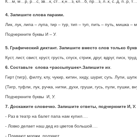
К…м, м…р, р…с, зв…к, ст…к,н…з, кл…б, пр…з, л..к, с..д, п..р, 
4.
Запишите слова парами.
Лик, лук, липа – лупа, тир – тур, тип – туп, пить – путь, мишка – 
Подчеркните буквы И – У.
5.
Графический диктант. Запишите вместо слов только букв
Куст, лист, свист, хруст, грусть, спуск, стриж, друг, вдруг, писк, труд
6.
Составьте слова «рассыпушек».Запишите их
.
Гирт (тигр), филту, клу, чукир, китин, хиду, шуриг, сугь. Лупи, шупк
(Тигр, туфли, лук, ручка, нитки, духи, груши, гусь, пули, пушки, вн
Подчеркните буквы И, У.
7.
Доскажите словечко. Запишите ответы, подчеркните И, У.
- Раз в театр на балет папа нам купил….
- Ловко делает наш дед из цветов большой….
- Плавают моржи, ползают…..