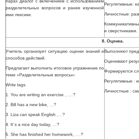
парах диалог с включением с использованием
Регулятивные: к
разделительных вопросов и ранее изученной
Личностные: раз
ими лексики.
Коммуникативны
и сверстниками.
8. Оценка.
Учитель организует ситуацию оценки знаний и
Выполняют пред
способов действий.
Оценивают резул
Предлагает выполнить итоговое упражнение по
Формируются сл
теме «Разделительные вопросы»:
Регулятивные : 
Write tags.
Личностные : с
1. You are writing an exercise , ….?
2. Bill has a new bike, …?
3. Liza can speak English ,…?
4. It`s a nice day today, …?
5. She has finished her homework, ….?