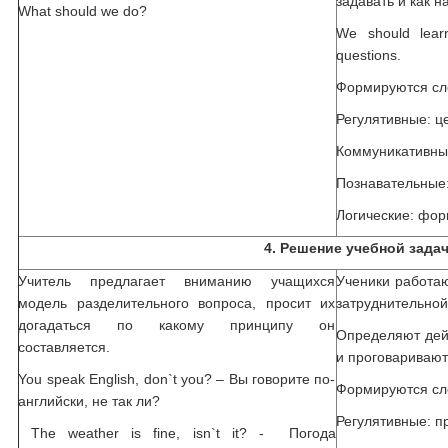
задавать и как н
What should we do?
We should lear
questions.
Формируются сл
Регулятивные: ц
Коммуникативные
Познавательные
Логические: фо
4. Решение учебной задач
Учитель предлагает вниманию учащихся
Ученики работаю
модель разделительного вопроса, просит их
затруднительной
догадаться по какому принципу он
Определяют дейс
составляется.
и проговаривают
You speak English, don`t you? – Вы говорите по-
Формируются сл
английски, не так ли?
Регулятивные: п
The weather is fine, isn`t it? - Погода