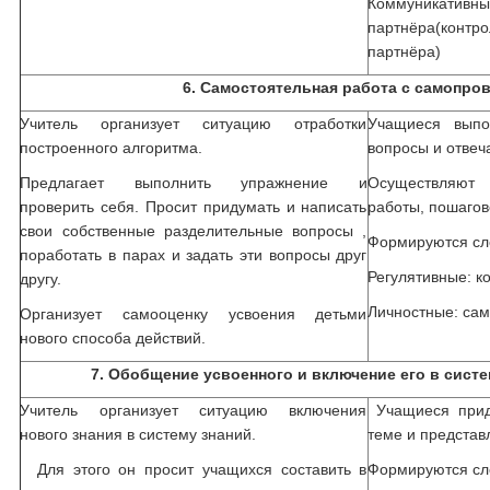
Коммуникати
партнёра(конт
партнёра)
6. Самостоятельная работа с самопров
Учитель организует ситуацию отработки
Учащиеся выпо
построенного алгоритма.
вопросы и отвеч
Предлагает выполнить упражнение и
Осуществляют 
проверить себя. Просит придумать и написать
работы, пошагов
свои собственные разделительные вопросы ,
Формируются сл
поработать в парах и задать эти вопросы друг
Регулятивные: к
другу.
Личностные: са
Организует самооценку усвоения детьми
нового способа действий.
7. Обобщение усвоенного и включение его в сист
Учитель организует ситуацию включения
Учащиеся прид
нового знания в систему знаний.
теме и представл
Для этого он просит учащихся составить в
Формируются сл