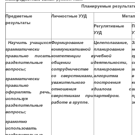
Планируемые результат
Предметные
Личностные УУД
Метап
результаты
Регулятивные
П
УУД
У
Научить учащихся
Формирование
Целеполагание,
грамматически
коммуникативной
планирование
н
правильно писать
компетенции в
учебной
г
разделительные
общении и
деятельности,
вопросы;
сотрудничестве
планирование
а
со сверстниками,
алгоритма
грамматически
уважительного
построения
к
правильно
отношения к
диалога с
а
оформлять речь,
сверстникам при
партнёром.
п
используя
работе в группе.
з
разделительные
вопросы;
грамотно
использовать
разделительные