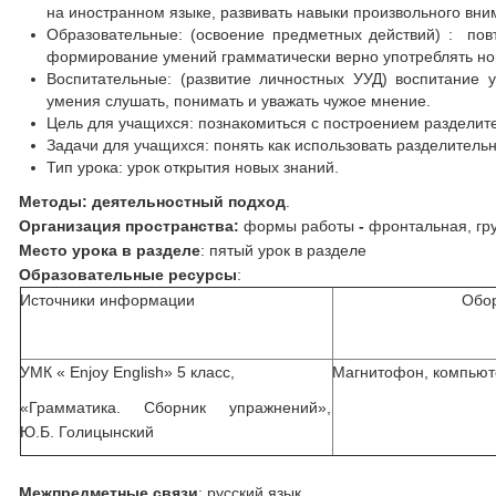
на иностранном языке, развивать навыки произвольного вн
Образовательные: (освоение предметных действий) : повт
формирование умений грамматически верно употреблять но
Воспитательные: (развитие личностных УУД) воспитание 
умения слушать, понимать и уважать чужое мнение.
Цель для учащихся: познакомиться с построением разделите
Задачи для учащихся: понять как использовать разделитель
Тип урока: урок открытия новых знаний.
Методы: деятельностный подход
.
Организация пространства:
формы работы
-
фронтальная, гр
Место урока в разделе
: пятый урок в разделе
Образовательные ресурсы
:
Источники информации
Обо
УМК « Enjoy English» 5 класс,
Магнитофон, компьюте
«Грамматика. Сборник упражнений»,
Ю.Б. Голицынский
Межпредметные связи
: русский язык.