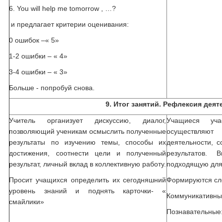
6. You will help me tomorrow , …?
и предлагает критерии оценивания:
0 ошибок –« 5»
1-2 ошибки – « 4»
3-4 ошибки – « 3»
Больше - попробуй снова.
9. Итог занятий. Рефлексия деят
Учитель организует дискуссию, диалог,
Учащиеся уч
позволяющий ученикам осмыслить полученные
осуществляют
результаты по изучению темы, способы их
деятельности, с
достижения, соотнести цели и полученный
результатов.
результат, личный вклад в коллективную работу.
подходящую для 
Просит учащихся определить их сегодняшний
Формируются сл
уровень знаний и поднять карточки- «
Коммуникативны
смайлики»
Познавательные