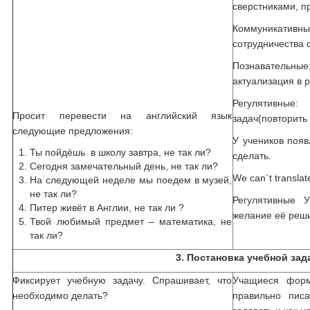
сверстниками, п
Коммуникати
сотрудничества 
Познавательные
актуализация в р
Регулятивные
Просит перевести на английский язык
задач(повторить
следующие предложения:
У учеников появ
Ты пойдёшь в школу завтра, не так ли?
сделать.
Сегодня замечательный день, не так ли?
We can`t translat
На следующей неделе мы поедем в музей,
не так ли?
Регулятивные У
Питер живёт в Англии, не так ли ?
желание её реши
Твой любимый предмет – математика, не
так ли?
3. Постановка учебной зад
Фиксирует учебную задачу. Спрашивает, что
Учащиеся форм
необходимо делать?
правильно писа