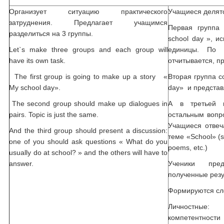
Организует ситуацию практического
Учащиеся делятс
затруднения. Предлагает учащимся
Первая группа
разделиться на 3 группы.
school day », и
Let`s make three groups and each group will
единицы. По 
have its own task.
отчитывается, п
The first group is going to make up a story «
Вторая группа с
My school day».
day» и представ
The second group should make up dialogues in
А в третьей г
pairs. Topic is just the same.
остальным вопро
Учащиеся отвеч
And the third group should present a discussion:
теме «School» (st
one of you should ask questions « What do you
poems, etc.)
usually do at school? » and the others will have to
answer.
Ученики пред
полученные резу
Формируются сл
Личностные:
компетентност