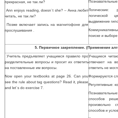
Познавательные
прекрасная, не так ли?
Логические:
Ann enjoys reading, doesn`t she? – Анна любит
логической це
читать, не так ли?
выдвижение гипо
Позже включает запись на магнитофоне для
Коммуникативн
прослушивания .
поиске и выбор
5. Первичное закрепление. (Применение алг
Учитель предъявляет учащимся правило про
Учащиеся читаю
разделительные вопросы и просит их ответить
отвечают на в
на поставленные им вопросы.
ответить не могл
Now open your textbooks at page 26. Can you
Формируются сл
see the rule about tag questions? Read it, please
Регулятивные: ко
and let`s do exercise 7.
Познавательн
способов реш
произвольно 
способов и усло