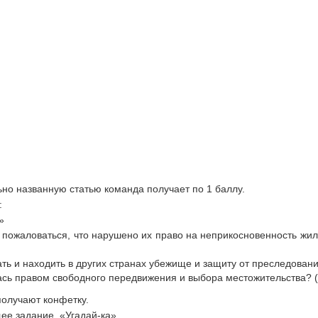
но названную статью команда получает по 1 баллу.
:
»
 пожаловаться, что нарушено их право на неприкосновенность жил
ать и находить в других странах убежище и защиту от преследован
лась правом свободного передвижения и выбора местожительства? 
получают конфетку.
ее задание «Угадай-ка»