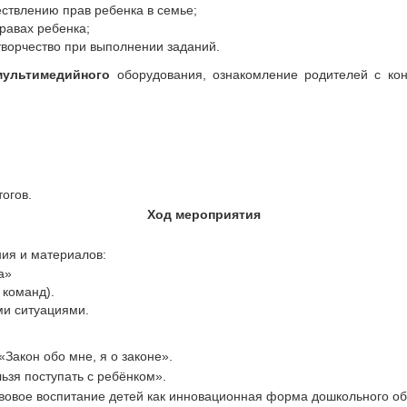
ствлению прав ребенка в семье;
равах ребенка;
творчество при выполнении заданий.
мультимедийного
оборудования, ознакомление родителей с кон
огов.
Ход мероприятия
ния и материалов:
а»
 команд).
ми ситуациями.
 «Закон обо мне, я о законе».
ьзя поступать с ребёнком».
авовое воспитание детей как инновационная форма дошкольного о