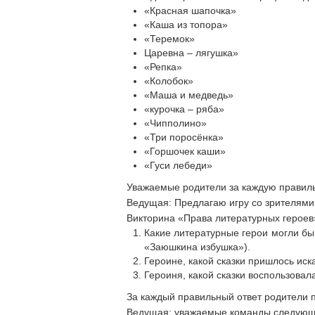
«Красная шапочка»
«Каша из топора»
«Теремок»
Царевна – лягушка»
«Репка»
«Колобок»
«Маша и медведь»
«курочка – ряба»
«Чипполино»
«Три поросёнка»
«Горшочек каши»
«Гуси лебеди»
Уважаемые родители за каждую правиль
Ведущая: Предлагаю игру со зрителями
Викторина «Права литературных героев
Какие литературные герои могли бы
«Заюшкина избушка»).
Героине, какой сказки пришлось иск
Героиня, какой сказки воспользова
За каждый правильный ответ родители 
Ведущая: уважаемые команды следующ