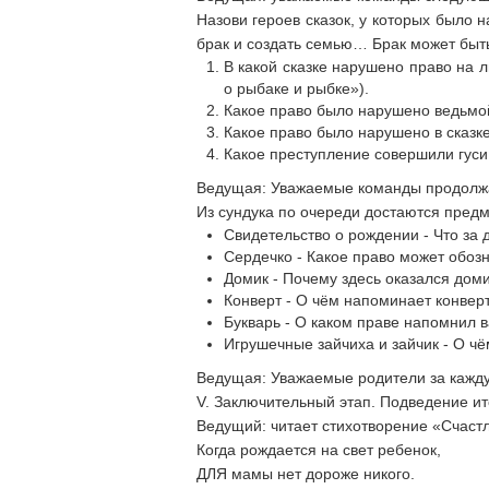
Назови героев сказок, у которых было 
брак и создать семью… Брак может быть
В какой сказке нарушено право на 
о рыбаке и рыбке»).
Какое право было нарушено ведьмой
Какое право было нарушено в сказк
Какое преступление совершили гуси
Ведущая: Уважаемые команды продолж
Из сундука по очереди достаются пред
Свидетельство о рождении - Что за 
Сердечко - Какое право может обозн
Домик - Почему здесь оказался дом
Конверт - О чём напоминает конверт
Букварь - О каком праве напомнил в
Игрушечные зайчиха и зайчик - О чё
Ведущая: Уважаемые родители за кажду
V. Заключительный этап. Подведение ит
Ведущий: читает стихотворение «Счаст
Когда рождается на свет ребенок,
ДЛЯ мамы нет дороже никого.