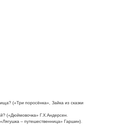
ища? («Три поросёнка», Зайка из сказки
ий? («Дюймовочка» Г.Х.Андерсен.
(«Лягушка – путешественница» Гаршин).