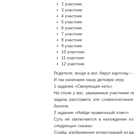
2 участник
3 участник
4 участник
5 участник
6 участник
7 участник
8 участник
9 участник
10 участник
11 участник
12 участник
Родители, входя в зал, берут карточку –
И так начинаем нашу деловую игру.
1 задание «Связующая нить»
На столе у вас, уважаемые участники л
задача расставить эти словосочетани
баллов.
2 задание «Найди правильный ответ»
Суть её заключается в нахождении из
следующих сказках:
Слайд: изображение иллюстраций из да