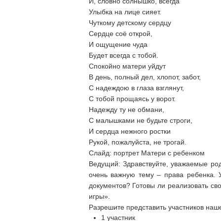
И, словно солнышко, всегда
Улыбка на лице сияет.
Чуткому детскому сердцу
Сердце соё открой,
И ощущение чуда
Будет всегда с тобой.
Спокойно матери уйдут
В день, полный дел, хлопот, забот,
С надеждою в глаза взглянут,
С тобой прощаясь у ворот.
Надежду ту не обмани,
С малышками не будьте строги,
И сердца нежного ростки
Рукой, пожалуйста, не трогай.
Слайд: портрет Матери с ребенком
Ведущий: Здравствуйте, уважаемые род
очень важную тему – права ребенка. 
документов? Готовы ли реализовать св
игры».
Разрешите представить участников наше
1 участник