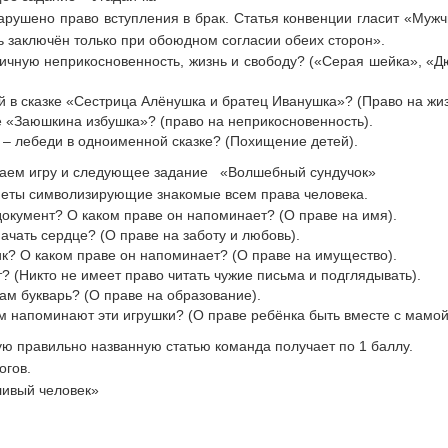
нарушено право вступления в брак. Статья конвенции гласит «Му
 заключён только при обоюдном согласии обеих сторон».
личную неприкосновенность, жизнь и свободу? («Серая шейка», «Д
 в сказке «Сестрица Алёнушка и братец Иванушка»? (Право на жиз
е «Заюшкина избушка»? (право на неприкосновенность).
 – лебеди в одноименной сказке? (Похищение детей).
аем игру и следующее задание «Волшебный сундучок»
меты символизирующие знакомые всем права человека.
документ? О каком праве он напоминает? (О праве на имя).
ачать сердце? (О праве на заботу и любовь).
ик? О каком праве он напоминает? (О праве на имущество).
? (Никто не имеет право читать чужие письма и подглядывать).
ам букварь? (О праве на образование).
м напоминают эти игрушки? (О праве ребёнка быть вместе с мамой
ю правильно названную статью команда получает по 1 баллу.
огов.
ливый человек»