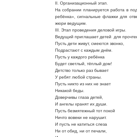
II. Организационный этап.
На собрании планируется работа в под
ребёнка», сигнальные флажки для отв
жюри ведущим.
III. Этап проведения деловой игры.
Ведущий приглашает детей для прочтен
Пусть дети живут, смеются звонко,
Подрастают с каждым днём.
Пусть у каждого ребёнка
Будет светлый, тёплый дом!
Детство только раз бывает
У ребят любой страны.
Пусть никто из них не знает
Никакой беды.
Доверчивы глаза детей,
И ангелы хранят их души.
Пусть безмятежный тот покой
Ничто вовеки не нарушит.
И пусть не катиться слеза
Ни от обид, ни от печали,