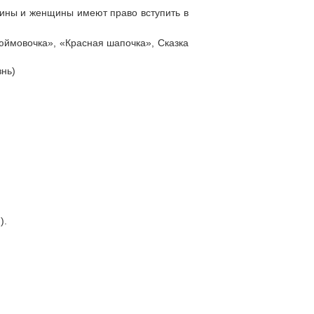
жчины и женщины имеют право вступить в
юймовочка», «Красная шапочка», Сказка
нь)
).