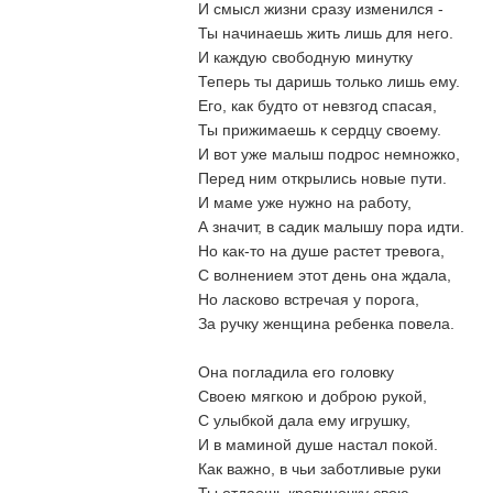
И смысл жизни сразу изменился -
Ты начинаешь жить лишь для него.
И каждую свободную минутку
Теперь ты даришь только лишь ему.
Его, как будто от невзгод спасая,
Ты прижимаешь к сердцу своему.
И вот уже малыш подрос немножко,
Перед ним открылись новые пути.
И маме уже нужно на работу,
А значит, в садик малышу пора идти.
Но как-то на душе растет тревога,
С волнением этот день она ждала,
Но ласково встречая у порога,
За ручку женщина ребенка повела.
Она погладила его головку
Своею мягкою и доброю рукой,
С улыбкой дала ему игрушку,
И в маминой душе настал покой.
Как важно, в чьи заботливые руки