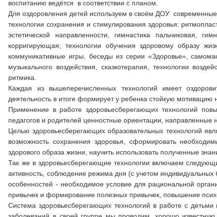
воспитанию ведётся в соответствии с планом.
Для оздоровления детей используем в своём ДОУ современные
технологии сохранения и стимулирования здоровья: ритмопласт
эстетической направленности, гимнастика пальчиковая, гим
корригирующая; технологии обучения здоровому образу жизн
коммуникативные игры, беседы из серии «Здоровье», самома
музыкального воздействия, сказкотерапия, технологии воздей
ритмика.
Каждая из вышеперечисленных технологий имеет оздорови
деятельность в итоге формирует у ребенка стойкую мотивацию 
Применение в работе здоровьесберегающих технологий повыш
педагогов и родителей ценностные ориентации, направленные н
Целью здоровьесберегающих образовательных технологий явля
возможность сохранения здоровья, сформировать необходим
здорового образа жизни, научить использовать полученные знан
Так же в здоровьесберегающие технологии включаем следующи
активность, соблюдение режима дня (с учетом индивидуальных 
особенностей - необходимое условие для рациональной орган
привычек и формирование полезных привычек, повышение псих
Система здоровьесберегающих технологий в работе с детьми 
заболеваний в своей группе мы проводим, хорошо известную