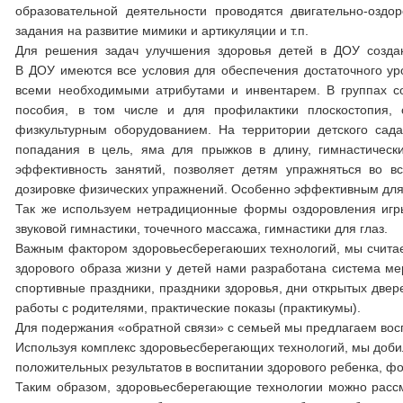
образовательной деятельности проводятся двигательно-озд
задания на развитие мимики и артикуляции и т.п.
Для решения задач улучшения здоровья детей в ДОУ создан
В ДОУ имеются все условия для обеспечения достаточного уро
всеми необходимыми атрибутами и инвентарем. В группах со
пособия, в том числе и для профилактики плоскостопия, 
физкультурным оборудованием. На территории детского сад
попадания в цель, яма для прыжков в длину, гимнастическ
эффективность занятий, позволяет детям упражняться во 
дозировке физических упражнений. Особенно эффективным для
Так же используем нетрадиционные формы оздоровления игр
звуковой гимнастики, точечного массажа, гимнастики для глаз.
Важным фактором здоровьесберегаюших технологий, мы считае
здорового образа жизни у детей нами разработана система мер
спортивные праздники, праздники здоровья, дни открытых две
работы с родителями, практические показы (практикумы).
Для подержания «обратной связи» с семьей мы предлагаем вос
Используя комплекс здоровьесберегающих технологий, мы доби
положительных результатов в воспитании здорового ребенка, ф
Таким образом, здоровьесберегающие технологии можно рассма