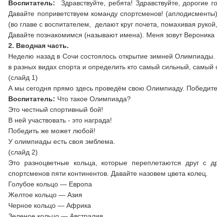
Воспитатель:
Здравствуйте, ребята! Здравствуйте, дорогие 
Давайте поприветствуем команду спортсменов! (аплодисменты
(во главе с воспитателем, делают круг почета, помахивая руко
Давайте познакомимся (называют имена). Меня зовут Вероника 
2. Вводная часть.
Неделю назад в Сочи состоялось открытие зимней Олимпиады. 
в разных видах спорта и определить кто самый сильный, самый
(слайд 1)
А мы сегодня прямо здесь проведём свою Олимпиаду. Победите
Воспитатель:
Что такое Олимпиада?
Это честный спортивный бой!
В ней участвовать - это награда!
Победить же может любой!
У олимпиады есть своя эмблема.
(слайд 2)
Это разноцветные кольца, которые переплетаются друг с д
спортсменов пяти континентов. Давайте назовем цвета колец.
Голубое кольцо — Европа
Желтое кольцо — Азия
Черное кольцо — Африка
Зеленое кольцо — Австралия