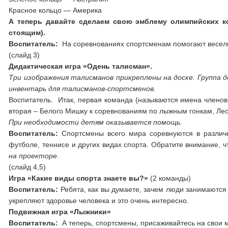
Красное кольцо — Америка
А теперь давайте сделаем свою эмблему олимпийских ко
стоящим).
Воспитатель:
На соревнованиях спортсменам помогают веселы
(слайд 3)
Дидактическая игра «Одень талисман».
Три изображения талисманов прикреплены на доске. Группа 
инвентарь для талисманов-спортсменов.
Воспитатель. Итак, первая команда (называются имена членов 
вторая – Белого Мишку к соревнованиям по лыжным гонкам, Лео
При необходимости детям оказывается помощь.
Воспитатель:
Спортсмены всего мира соревнуются в различны
футболе, теннисе и других видах спорта. Обратите внимание, 
на проекторе.
(слайд 4,5)
Игра «Какие виды спорта знаете вы?»
(2 команды)
Воспитатель:
Ребята, как вы думаете, зачем люди занимаются 
укрепляют здоровье человека и это очень интересно.
Подвижная игра «Лыжники»
Воспитатель:
А теперь, спортсмены, присаживайтесь на свои 