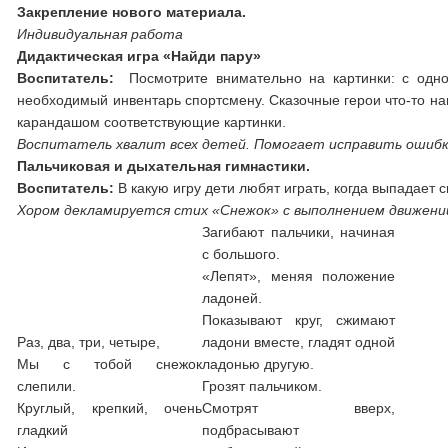
Закрепление нового материала.
Индивидуальная работа
Дидактическая игра «Найди пару»
Воспитатель:
Посмотрите внимательно на картинки: с одной
необходимый инвентарь спортсмену. Сказочные герои что-то на
карандашом соответствующие картинки.
Воспитатель хвалит всех детей. Помогает исправить ошибки
Пальчиковая и дыхательная гимнастики.
Воспитатель:
В какую игру дети любят играть, когда выпадает с
Хором декламируется стих «Снежок» с выполнением движений
Загибают пальчики, начиная
с большого.
«Лепят», меняя положение
ладоней.
Показывают круг, сжимают
Раз, два, три, четыре,
ладони вместе, гладят одной
Мы с тобой снежок
ладонью другую.
слепили.
Грозят пальчиком.
Круглый, крепкий, очень
Смотрят вверх,
гладкий
подбрасывают