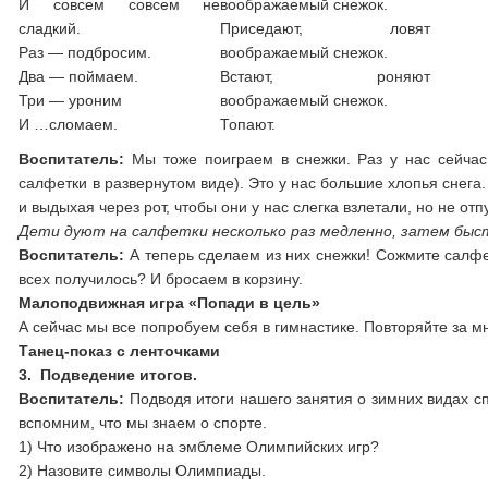
И совсем совсем не
воображаемый снежок.
сладкий.
Приседают, ловят
Раз — подбросим.
воображаемый снежок.
Два — поймаем.
Встают, роняют
Три — уроним
воображаемый снежок.
И …сломаем.
Топают.
Воспитатель:
Мы тоже поиграем в снежки. Раз у нас сейчас
салфетки в развернутом виде). Это у нас большие хлопья снега.
и выдыхая через рот, чтобы они у нас слегка взлетали, но не отп
Дети дуют на салфетки несколько раз медленно, затем быст
Воспитатель:
А теперь сделаем из них снежки! Сожмите салфе
всех получилось? И бросаем в корзину.
Малоподвижная игра «Попади в цель»
А сейчас мы все попробуем себя в гимнастике. Повторяйте за м
Танец-показ с ленточками
3. Подведение итогов.
Воспитатель:
Подводя итоги нашего занятия о зимних видах сп
вспомним, что мы знаем о спорте.
1) Что изображено на эмблеме Олимпийских игр?
2) Назовите символы Олимпиады.