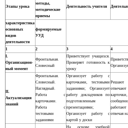
методы,
Этапы урока
Деятельность учителя
Деятельн
методические
приемы
характеристика
основных
формируемые
видов
УУД
деятельности
1
2
3
4
I.
Приветствует учащихся.
Фронтальная.
Привет
Организацион-
Проверяет готовность к
Словесный
Организую
ный момент
уроку
Фронтальная.
Организует работу с
Словесный.
карточками, тестовыми
Решают
Наглядный.
заданиями; Организует
отвечают
II.
Работа с
работу докладчиков по
карточ
Актуализация
карточками.
подготовленным
сообще
знаний
Работа с
презентациями;
работаю
тестовыми
Организует работу с
отвечая н
заданиями
картой у доски
На основе учебной