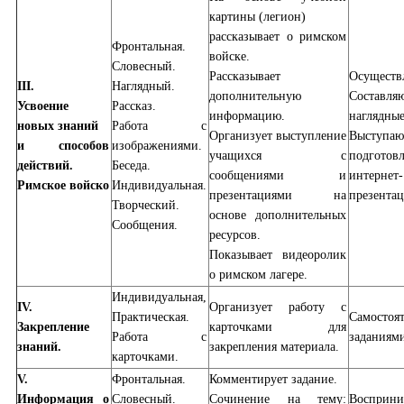
картины (легион)
рассказывает о римском
Фронтальная.
войске.
Словесный.
Рассказывает
Осуществ
III.
Наглядный.
дополнительную
Составля
Усвоение
Рассказ.
информацию.
наглядные
новых знаний
Работа с
Организует выступление
Выступ
и способов
изображениями.
учащихся с
подгото
действий.
Беседа.
сообщениями и
интернет
Римское войско
Индивидуальная.
презентациями на
презента
Творческий.
основе дополнительных
Сообщения.
ресурсов.
Показывает видеоролик
о римском лагере.
Индивидуальная,
IV.
Организует работу с
Практическая.
Самосто
Закрепление
карточками для
Работа с
заданиями
знаний.
закрепления материала.
карточками.
V.
Фронтальная.
Комментирует задание.
Информация о
Словесный.
Сочинение на тему:
Воспри