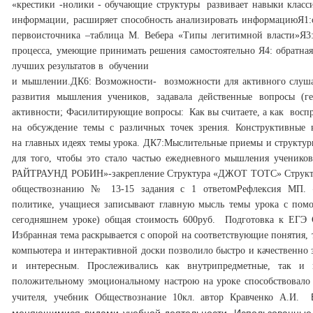
«крестики -нолики - обучающие структуры развивает навыки класс
информации, расширяет способность анализировать информацию
Я1:
первоисточника –таблица М. Вебера «Типы легитимной власти»
Я3
процесса, умеющие принимать решения самостоятельно
Я4: обратна
лучших результатов в обучении
и мышлении.
ДК6: Возможности- возможности для активного слушан
развития мышления учеников, задавала действенные вопросы (г
активности; Фасилитирующие вопросы: Как вы считаете, а как восп
на обсуждение темы с различных точек зрения. Конструктивные
на главных идеях темы урока.
ДК7:Мыслительные приемы и структуры
для того, чтобы это стало частью ежедневного мышления учеников
РАЙТРАУНД РОБИН»-
закрепление
Структура «ДЖОТ ТОТС»
Струк
обществознанию № 13-15 задания с 1 ответом
Рефлексия МП. 
политике, учащиеся записывают главную мысль темы урока с пом
сегодняшнем уроке) общая стоимость 600руб. Подготовка к ЕГЭ
Избранная тема раскрывается с опорой на соответствующие понятия,
компьютера и интерактивной доски позволило быстро и качественно
и интересным.
Прослеживались как внутрипредметные, так и 
положительному эмоциональному настрою на уроке способствовало 
В
учителя, учебник Обществознание 10кл. автор Кравченко А.И.