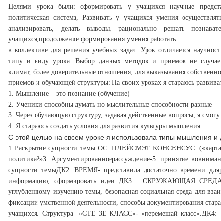
Целями урока были: сформировать у учащихся научные предс
политическая
система, Развивать у учащихся умения осуществля
анализировать, делать
выводы, рационально решать познават
учащихся,продолжение формирования умения работать
в коллективе для решения учебных задач.
Урок отличается научнос
типу и виду урока. Выбор данных методов и приемов не случаен
климат, более доверительные отношения, для выказывания собственн
приемов и обучающей структуры:
На своих уроках я стараюсь развив
1. Мышление – это познание (обучение)
2. Ученики способны думать но мыслительные способности разные
3. Через обучающую структуру, задавая действенные вопросы, я смогу
4. Я стараюсь создать условия для развития культуры мышления.
С этой целью на своем уроке я использовала типы мышления и
1 Раскрытие сущности темы
ОС. ПЛЕЙСМЭТ КОНСЕНСУС. («карта» со
политика?»
3: Аргументированноерассуждение-
5: принятие вовниман
сущности темы
ДК2:
ВРЕМЯ
- представила достаточно времени для
информацию, сформировать идеи
ДК3:
ОКРУЖАЮЩАЯ СРЕД
углубленному изучению темы, безопасная социальная среда для взаи
фиксации умственной деятельности, способы документирования стара
учащихся. Структура «СТЕ ЗЕ КЛАСС»- «перемешай класс».
ДК4: 