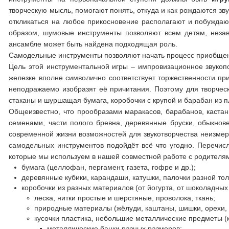
творческую мысль, помогают понять, откуда и как рождаются зву
откликаться на любое прикосновение располагают и побуждают
образом, шумовые инструменты позволяют всем детям, незав
ансамбле может быть найдена подходящая роль.
Самодельные инструменты позволяют начать процесс приобщени
Цель этой инструментальной игры – импровизационное звукопо
железке вполне символично соответствует торжественности при
неподражаемо изобразят её причитания. Поэтому для творческ
стаканы и шуршащая бумага, коробочки с крупой и барабан из п
Общеизвестно, что прообразами маракасов, барабанов, каста
семенами, части полого бревна, деревянные бруски, обыкнове
современной жизни возможностей для звукотворчества неизмер
самодельных инструментов подойдёт всё что угодно. Перечи
которые мы используем в нашей совместной работе с родителя
бумага (целлофан, пергамент, газета, гофре и др.);
деревянные кубики, карандаши, катушки, палочки разной то
коробочки из разных материалов (от йогурта, от шоколадных 
леска, нитки простые и шерстяные, проволока, ткань;
природные материалы (жёлуди, каштаны, шишки, орехи, с
кусочки пластика, небольшие металлические предметы (кл
металлические банки разных размеров;