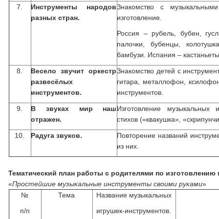
7.
Инструменты народов
Знакомство с музыкальным
разных стран.
изготовление.
Россия – рубель, бубен, гусл
палочки, бубенцы, колотушк
бамбузи. Испания – кастаньеты
8.
Весело звучит оркестр
Знакомство детей с инструмен
развесёлых
гитара, металлофон, ксилофо
инструментов.
инструментов.
9.
В звуках мир наш
Изготовление музыкальных и
отражен.
стихов («квакушка», «скрипунчи
10.
Радуга звуков.
Повторение названий инструме
из них.
Тематический план работы с родителями по изготовлению
«
Простейшие музыкальные инструменты своими руками
»
№
Тема
Название музыкальных
п/п
игрушек-инструментов.