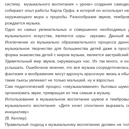
систему музыкального воспитания « уроки» создания самоде
собирают опыт работы Карла Орфа, в которой он использует не
окружающего мира и природы
. Разнообразие звуков, тембро
рождается музыка.
Одно из самых увлекательных и совершенно необходимых
музыкального искусства, являются
игры звуками
. Данный в
Исключение из музыкально образовательного процесса данног
музыкальное творчество для большинства детей даже в прос
форма знакомства детей с миром музыки, является австрийский
Удивительный мир звуков, окружающих нас. Их так много, и он
услышать. Ошибочное мнение, что вся музыка сосредоточилась 
фантазия и воображение могут вдохнуть красочную жизнь в об
такие пьесы увлекают не только малышей, ну и взрослых.
Сам педагогический процесс «омузыкаливания» бытовых шумов
организовать звуки, превращая их тем самым в музыку.
Использование в музыкальном воспитании шумов и тембровы
музыкального воспитания: «Дитя хочет спонтанно выражать с
инициативу»
(В. Келлер).
Правильный подход к музыкальному воспитанию должен не толь