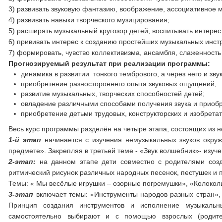
3) развивать звуковую фантазию, воображение, ассоциативное
4) развивать навыки творческого музицирования;
5) расширять музыкальный кругозор детей, воспитывать интерес
6) прививать интерес к созданию простейших музыкальных инст
7) формировать, чувство коллективизма, ансамбля, слаженность
Прогнозируемый результат при реализации программы:
динамика в развитии тонкого тембрового, а через него и зву
приобретение разностороннего опыта звуковых ощущений;
развитие музыкальных, творческих способностей детей;
овладение различными способами получения звука и приобр
приобретение детьми трудовых, конструкторских и изобрета
Весь курс программы разделён на четыре этапа, состоящих из н
1-й этап
начинается с изучения немузыкальных звуков окру
предмете». Закрепляя в третьей теме - «Звук волшебник»- изуч
2-этап:
на данном этапе дети совместно с родителями созд
ритмический рисунок различных народных песенок, пестушек и 
Темы: « Мы весёлые игрушки – озорные погремушки», «Колокольч
3-этап
включает темы: «Инструменты народов разных стран», 
Принцип создания инструментов и исполнение музыкальн
самостоятельно выбирают и с помощью взрослых (родител