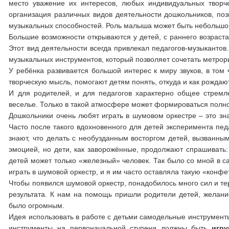
место уважение их интересов, любых индивидуальных творче
организация различных видов деятельности дошкольников, по
музыкальных способностей. Роль малыша может быть небольшой 
Большие возможности открываются у детей, с раннего возраста
Этот вид деятельности всегда привлекал педагогов-музыканто
музыкальных инструментов, который позволяет сочетать метро
У ребёнка развивается большой интерес к миру звуков, в то
творческую мысль, помогают детям понять, откуда и как рождают
И для родителей, и для педагогов характерно общее стремле
веселье. Только в такой атмосфере может формироваться полн
Дошкольники очень любят играть в шумовом оркестре – это зна
Часто после такого вдохновенного для детей эксперимента пед
знают, что делать с необузданным восторгом детей, вызванны
эмоцией, но дети, как заворожённые, продолжают спрашивать: 
детей может только «железный» человек. Так было со мной в с
играть в шумовой оркестр, и я им часто оставляла такую «конфет
Чтобы появился шумовой оркестр, понадобилось много сил и те
результата. К нам на помощь пришли родители детей, желани
было огромным.
Идея использовать в работе с детьми самодельные инструменты
инструменты на первоначальной ступени должны быть
игр