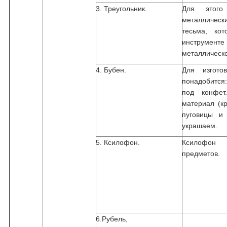
3. Треугольник.
Для этого
металличес
тесьма, ко
инструмент
металлическо
4. Бубен.
Для изгото
понадобится:
под конфет
материал (кр
пуговицы и 
украшаем.
5. Ксилофон.
Ксилофон 
предметов.
6.Рубель,