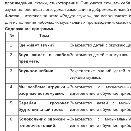
произведения, сказки, стихотворения. Они учатся слушать себ
звучание, оценивать его, делая замечания в доброжелательной
4-этап
– итоговое занятие «Радуга звуков», где используются
для исполнения небольших музыкальных произведений, сказок с
Содержание программы
№
Тема
1.
Где живут звуки?
Знакомство детей с окружающи
2.
Звук живёт в любом
Знакомство детей с немузыка
предмете.
3.
Звук-волшебник
Закрепление знаний детей о
звуками музыки.
4.
Мы весёлые игрушки –
Знакомство с музыкальны
озорные погремушки.
изготовление и обучение приё
5.
Барабан грохочет,
Знакомство детей с музык
будто сильный гром.
изготовление и обучение приё
6.
Колокольчик звонкий –
Знакомство с музыкальным
голосочек тонкий.
изготовление и обучение приё