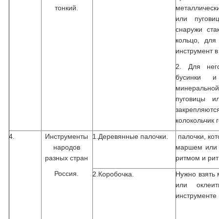
тонкий.
металлическ
или пугови
снаружи ста
кольцо, для
инструмент в
2. Для нег
бусинки и
минерально
пуговицы и
закрепляютс
колокольчик г
4.
Инструменты
1.Деревянные палочки.
палочки, кот
народов
маршем или 
разных стран
ритмом и ри
Россия.
2.Коробочка.
Нужно взять 
или оклеи
инструменте