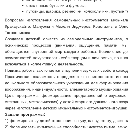
стеклянные бутылки и фужеры;
пуговицы, шарики, резиночки, колокольчики, пустые 
Вопросам изготовления самодельных инструментов музыкал
Кракаускайте, Мануэлы и Михеля Видмеров, Кристианы и Эрнст
Тютюнникова.
Создавая детский оркестр из самодельных инструментов, 
психических процессов (внимания, ощущения, памяти, мыш
обогащается внутренний мир каждого ребёнка. Вовлечение до
возможностей почувствовать себя творцом и личностью, по-ино
включаться в коллективную деятельность.
Новизна работы заключается в изучении звуковых свойств само
Практическая значимость определяется возможностью испол
дошкольного образовательного учреждения для формирования 
воображения, индивидуальности, элементарного музицирования
Цель программы: формированию представлений о звуковых с
стеклянных, металлических) у детей старшего дошкольного возр
через изготовление детских музыкальных инструментов-игрушек
Задачи программы:
1) формировать у детей отношения к звуку, слову, жесту, движен
2) формировать музыкальные способности: чувства ритма, звук