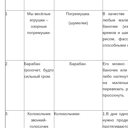
1
Мы весёлые
Погремушка.
В качестве 
игрушки –
любые мале
(шумелки)
озорные
баночки (из
погремушки.
кремов и ша
рисом, фасо
способными 
2.
Барабан
Барабан.
Его можно 
грохочет, будто
баночек или
сильный гром.
либо натяну
на малень
перевязать 
просохнуть.
3.
Колокольчик
Колокольчики.
1.В дне одно
звонкий-
нужно проде
голосочек
протягивают