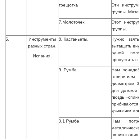
трещотка
Эти инструм
группы. Мате
7.Молоточек.
Этот инстру
группы.
5.
Инструменты
8. Кастаньеты.
Нужно взять
разных стран.
вытащить вн
одной пол
Испания.
пропустить в 
9. Румба
Нам понадоб
отверстием 
диаметром 3
для детской
гвоздь «спинк
прибиваются
крышечки мог
9.1 Румба
Нам потре
металличес
нанизывания 