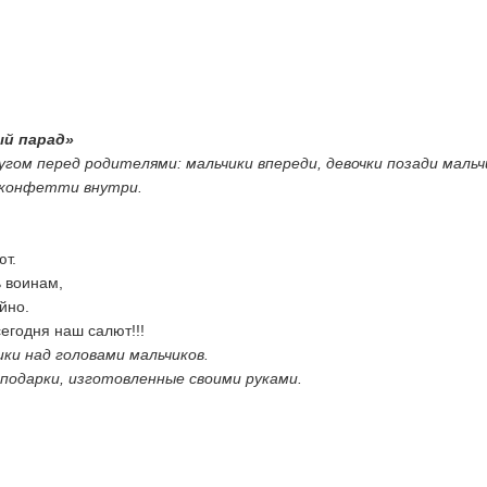
ый парад»
гом перед родителями: мальчики впереди, девочки позади мальч
с конфетти внутри.
ют.
 воинам,
йно.
сегодня наш салют!!!
и над головами мальчиков.
подарки, изготовленные своими руками.