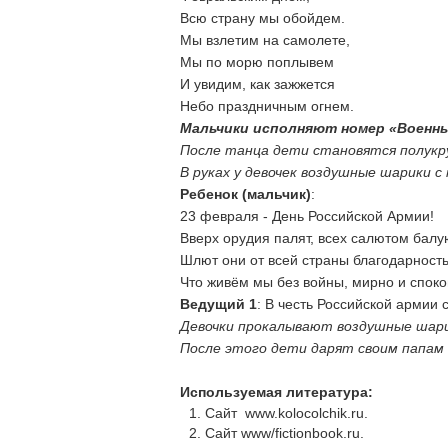
Всю страну мы обойдем.
Мы взлетим на самолете,
Мы по морю поплывем
И увидим, как зажжется
Небо праздничным огнем.
Мальчики исполняют номер «Военн
После танца дети становятся полукру
В руках у девочек воздушные шарики 
Ребенок (мальчик)
:
23 февраля - День Российской Армии!
Вверх орудия палят, всех салютом балу
Шлют они от всей страны благодарность
Что живём мы без войны, мирно и споко
Ведущий 1
: В честь Российской армии 
Девочки прокалывают воздушные шарик
После этого дети дарят своим папам 
Используемая литература:
Сайт www.kolocolchik.ru.
Сайт www/fictionbook.ru.