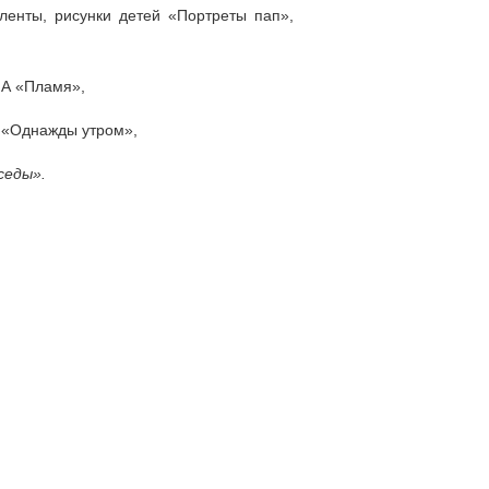
ленты, рисунки детей «Портреты пап»,
ИА «Пламя»,
ф «Однажды утром»,
седы».