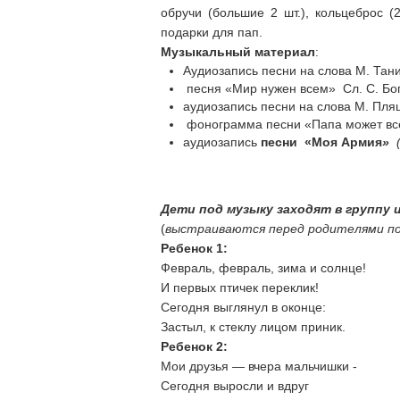
обручи (большие 2 шт.), кольцеброс 
подарки для пап.
Музыкальный материал
:
Аудиозапись песни на слова М. Тан
песня «Мир нужен всем» Сл. С. Бог
аудиозапись песни на слова М. Пля
фонограмма песни «Папа может все 
аудиозапись
п
есни «Моя Армия
»
Дети под музыку заходят в группу 
(
выстраиваются перед родителями по
Ребенок 1:
Февраль, февраль, зима и солнце!
И первых птичек переклик!
Сегодня выглянул в оконце:
Застыл, к стеклу лицом приник.
Ребенок 2:
Мои друзья — вчера мальчишки -
Сегодня выросли и вдруг