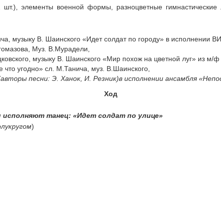
(2 шт.), элементы военной формы, разноцветные гимнастические 
ича, музыку В. Шаинского «Идет солдат по городу» в исполнении В
омазова, Муз. В.Мурадели,
цковского, музыку В. Шаинского «Мир похож на цветной луг» из м/
что угодно» сл. М.Танича, муз. В.Шаинского,
(авторы песни: Э. Ханок, И. Резник)в исполнении ансамбля «Непо
Ход
и исполняют танец: «Идет солдат по улице»
лукругом
)