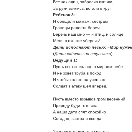
Все как один, забросив книжки,
За руки взялись, встали в круг,
Ребенок 3:
И обещали мамам, сестрам
Границы радости беречь,
Беречь наш мир — и птиц, и солнце,
Меня в окошке уберечь!
Дети исполняют песню: «Мир нужен
(
Дети садятся на стульчики
)
Ведущий 1:
Пусть светит солнце в мирном небе
И не зовет труба в поход.
И чтобы только на ученьях
Солдат в атаку шел вперед.
Пусть вместо взрывов гром весенний
Природу будит ото сна,
А наши дети спят спокойно
Сегодня, завтра и всегда!
Здоровья крепкого и счастья