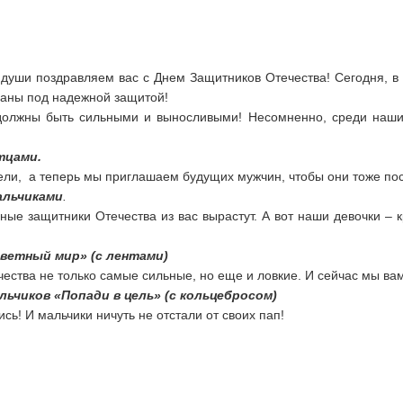
души поздравляем вас с Днем Защитников Отечества! Сегодня, в
траны под надежной защитой!
должны быть сильными и выносливыми! Несомненно, среди наших
тцами.
ли, а теперь мы приглашаем будущих мужчин, чтобы они тоже пос
альчиками
.
ные защитники Отечества из вас вырастут. А вот наши девочки – 
ветный мир» (с лентами)
ества не только самые сильные, но еще и ловкие. И сейчас мы вам
ьчиков «Попади в цель» (с кольцебросом)
сь! И мальчики ничуть не отстали от своих пап!