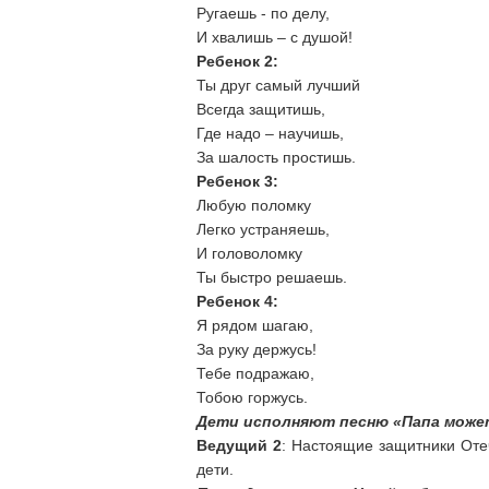
Ругаешь - по делу,
И хвалишь – с душой!
Ребенок 2:
Ты друг самый лучший
Всегда защитишь,
Где надо – научишь,
За шалость простишь.
Ребенок 3:
Любую поломку
Легко устраняешь,
И головоломку
Ты быстро решаешь.
Ребенок 4:
Я рядом шагаю,
За руку держусь!
Тебе подражаю,
Тобою горжусь.
Дети исполняют песню «Папа может 
Ведущий 2
: Настоящие защитники Оте
дети.