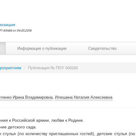
лизация
7-65466 от 04.05.2016
Информация о публикации
Свидетельство
ероприятиям
/
Публикация № ПОУ 002020
уленко Ирина Владимировна
,
Илюшина Наталия Алексеевна
ения к Российской армии, любви к Родине.
ие детского сада.
е стулья (по количеству приглашенных гостей), детские стулья (по